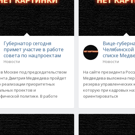
Губернатор сегодня
Вице-губерн
примет участие в работе
Челябинской 
совета по нацпроектам
списке Медв
Новости
Новости
 в Москве под председательством
На сайте президента Рос
нта Дмитрия Медведева пройдет
Медведева выложена перв
о реализации приоритетных
резерва управленческих к
льных проектов и
которую при кадровых на
фической политике. В работе
ориентироваться