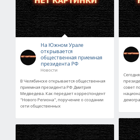
На Южном Урале
открывается
общественная приемная
президента РФ
Новости
Сегодня
В Челябинске открывается общественная
президе
приемная президента РФ Дмитрия
совет п
Медведева. Как передает корреспондент
национа
"Нового Региона", поручение о создании
демогра
сети общественных