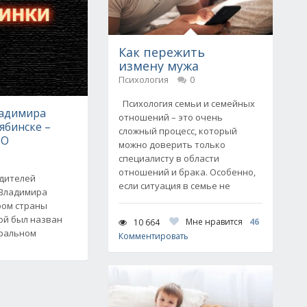
Как пережить
измену мужа
Психология
0
Психология семьи и семейных
адимира
отношений – это очень
ябинске –
сложный процесс, который
ФО
можно доверить только
специалисту в области
отношений и брака. Особенно,
одителей
если ситуация в семье не
Владимира
ром страны
ой был назван
Мне нравится
46
10 664
еральном
Комментировать