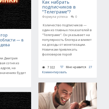
Как набрать
подписчиков в
"Телеграме"?
Формула успеха
0
Количество подписчиков —
один из главных показателей в
атор
"Телеграме". Он указывает на
области — в
популярность блогера и влияет
едева
на доходы от монетизации.
Новичкам привлекать
фолловеров порой
сии Дмитрия
ая сотня из
Мне нравится
27
7 322
адров, на
Комментировать
значениях будет