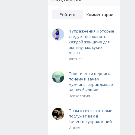
Рейтинг
Комментарии
4 упражнения, которые
следует выполнять
каждой женщине для
вытянутых, сухих
мышц.
Фитнес
Прости его и вернись:
почему и зачем
мужчины оправдывают
наших бывших
Психология
Позы в сексе, которые
послужат вам в
качестве упражнений
Интим