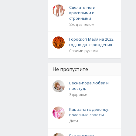
Сделать ноги
красивыми и
стройными
Уход за телом
Гороскоп Майя на 2022
год по дате рождения
Своими руками
Не пропустите
Весна-пора любви и
простуд.
Здоровье
Как зачать девочку:
полезные советы
Дети
Где получить