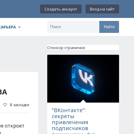
Создать аккаунт
Вход на сайт
КАРЬЕРА
Найти
Спонсор странички:
ВА
В закладки
"ВКонтакте":
секреты
привлечения
ее откроет
подписчиков
.