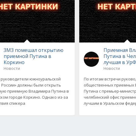
ЗМЗ помешал открытию
Приемная Вл
приемной Путина в
Путина в Чел
Коркино
лучшая в Ур
Новости
Новости
 руководители южноуральской
По итогам встречи руков
 России» должны были открыть
общественных приемных 
ую приемную Владимира Путина в
Путина с премьер-минист
ком городе Коркино. Однако из-за
челябинский офис приемн
твия спикера
лучшим в Уральском фед