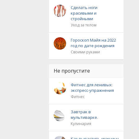
Сделать ноги
красивыми и
стройными
Уход за телом
Гороскоп Майя на 2022
год по дате рождения
Своими руками
Не пропустите
Фитнес для ленивых:
экспресс-упражнения
Фитнес
Завтрак в
мультиварке.
Кулинария
Как вырастить мужчину