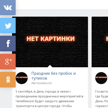
Праздник без пробок и
тупиков
Автоновости
5 сентября, в День города, в связи с
Госавто
проведением праздничных мероприятий в
где буд
Челябинске будет закрыто движение
День По
транспорта в центре города. Чтобы
торжеств