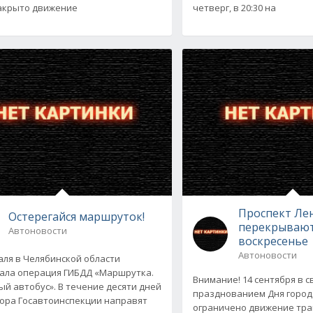
акрыто движение
четверг, в 20:30 на
Проспект Ле
Остерегайся маршруток!
перекрывают
Автоновости
воскресенье
Автоновости
аля в Челябинской области
ала операция ГИБДД «Маршрутка.
Внимание! 14 сентября в с
й автобус». В течение десяти дней
празднованием Дня город
ора Госавтоинспекции направят
ограничено движение тра