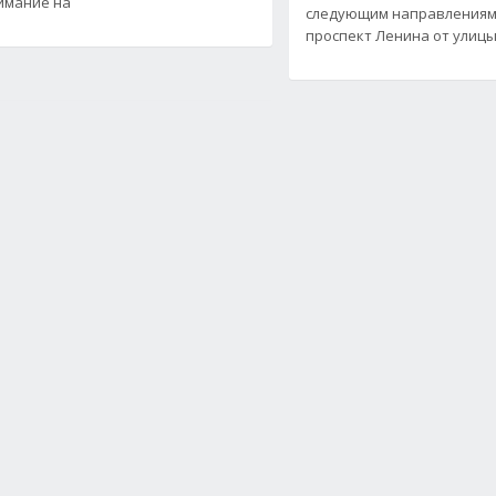
имание на
следующим направлениям: с
проспект Ленина от улиц