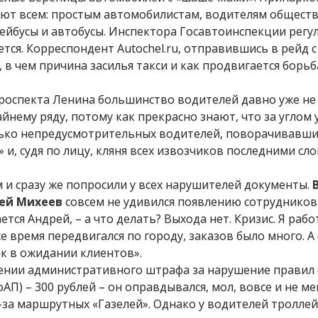
т всем: простым автомобилистам, водителям общест
йбусы и автобусы. Инспектора Госавтоинспекции регу
тся. Корреспондент Autochel.ru, отправившись в рейд с
в чем причина засилья такси и как продвигается борьба
проспекта Ленина большинство водителей давно уже не
нему ряду, потому как прекрасно знают, что за углом 
олько непредусмотрительных водителей, поворачивавши
 и, судя по лицу, кляня всех извозчиков последними сло
 и сразу же попросили у всех нарушителей документы.
рей Михеев
совсем не удивился появлению сотрудников
тся Андрей, – а что делать? Выхода нет. Кризис. Я раб
е время передвигался по городу, заказов было много. А 
ок в ожидании клиентов».
жении административного штрафа за нарушение правил
 КоАП) – 300 рублей – он оправдывался, мол, вовсе и не м
-за маршрутных «Газелей». Однако у водителей троллей