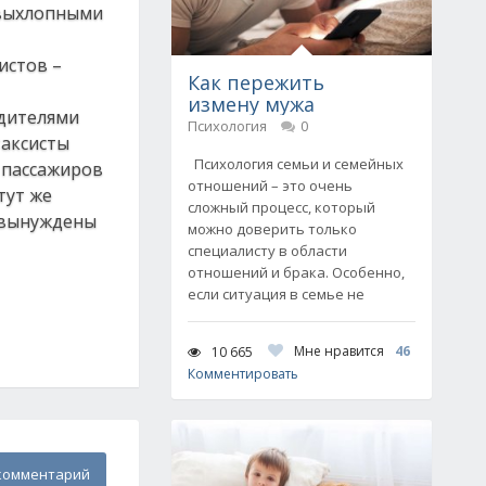
 выхлопными
истов –
Как пережить
измену мужа
одителями
Психология
0
таксисты
Психология семьи и семейных
 пассажиров
отношений – это очень
тут же
сложный процесс, который
, вынуждены
можно доверить только
специалисту в области
отношений и брака. Особенно,
если ситуация в семье не
Мне нравится
46
10 665
Комментировать
комментарий