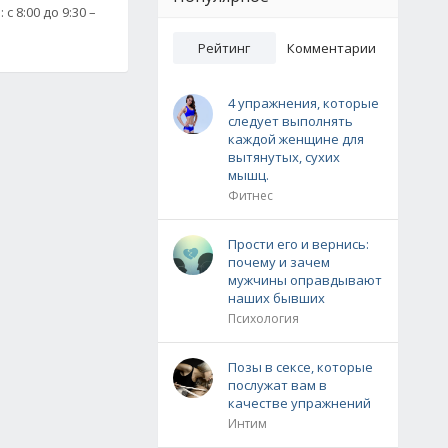
 8:00 до 9:30 –
ы
Рейтинг
Комментарии
4 упражнения, которые
следует выполнять
каждой женщине для
вытянутых, сухих
мышц.
Фитнес
Прости его и вернись:
почему и зачем
мужчины оправдывают
наших бывших
Психология
Позы в сексе, которые
послужат вам в
качестве упражнений
Интим