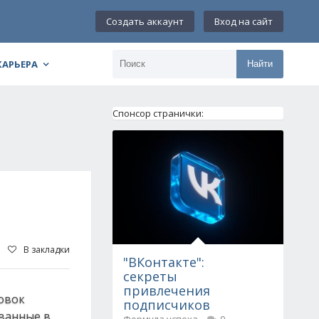
Создать аккаунт
Вход на сайт
КАРЬЕРА
Найти
Спонсор странички:
В закладки
"ВКонтакте":
секреты
привлечения
новок
подписчиков
ванные в