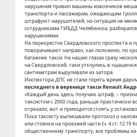
нарушение правил машины извозчиков мешаю
транспорта и пассажирам, ожидающим тролле
штрафуют нарушителей, но ситуация не меняе
сотрудниками ГИБДД Челябинска, разбирался, 
нарушениями.
На перекрестке Свердловского проспекта и 
поворачивают направо, как положено, по край
багажник такси. На наших глазах сразу неск
на Свердловский, таки уткнулись в «шашечки»
сантиметрам выруливали из затора.
Инспектора ДПС не стали терять время даром
последнего в веренице такси Renault Анд
«Каждый день здесь получаю штраф, – признае
таксистом с 2000 года, раньше практически вс
отрезало, вот и приходится стоять у останов
Пока таксисту выписывали протокол о нало
или стоянки на проезжей части (ч. 4 ст. 12.19
общественному транспорту, все проблемы из