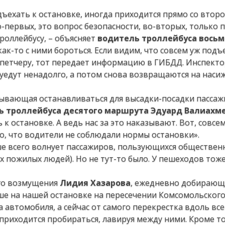
ъехать к остановке, иногда приходится прямо со второ
-первых, это вопрос безопасности, во-вторых, только 
роллейбусу, – объясняет
водитель троллейбуса восьм
как-то с ними бороться. Если видим, что совсем уж подъ
спетчеру, тот передает информацию в ГИБДД. Инспекто
и уедут ненадолго, а потом снова возвращаются на нас
сывающая останавливаться для высадки-посадки пассаж
ь троллейбуса десятого маршрута Эдуард Валиахм
к остановке. А ведь нас за это наказывают. Вот, совсе
о, что водители не соблюдали нормы остановки».
ше всего волнует пассажиров, пользующихся обществе
 пожилых людей). Но не тут-то было. У пешеходов тож
его возмущения
Лидия Хазарова
, ежедневно добирающ
ше на нашей остановке на пересечении Комсомольского
 автомобиля, а сейчас от самого перекрестка вдоль вс
приходится пробираться, лавируя между ними. Кроме то