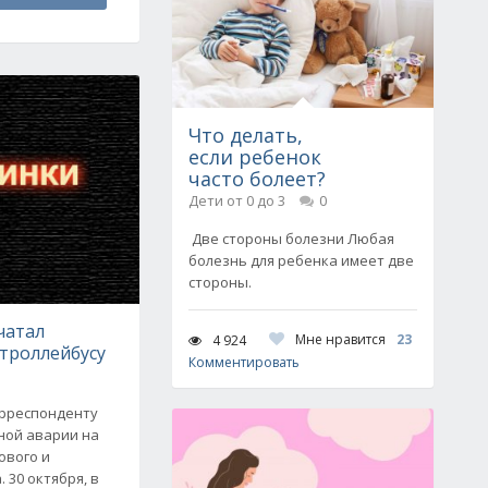
Что делать,
если ребенок
часто болеет?
Дети от 0 до 3
0
Две стороны болезни Любая
болезнь для ребенка имеет две
стороны.
чатал
Мне нравится
23
4 924
троллейбусу
Комментировать
орреспонденту
ной аварии на
ового и
 30 октября, в