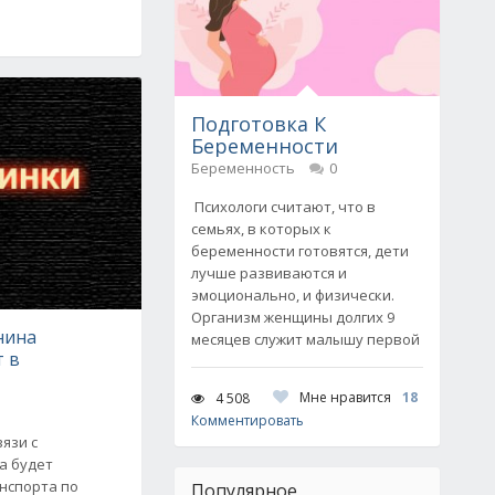
Подготовка К
Беременности
Беременность
0
Психологи считают, что в
семьях, в которых к
беременности готовятся, дети
лучше развиваются и
эмоционально, и физически.
Организм женщины долгих 9
нина
месяцев служит малышу первой
 в
Мне нравится
18
4 508
Комментировать
вязи с
а будет
нспорта по
Популярное