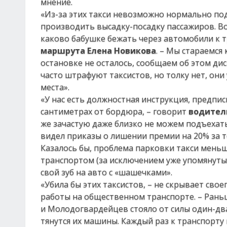
мнение.
«Из-за этих такси невозможно нормально под
производить высадку-посадку пассажиров. Во
каково бабушке бежать через автомобили к т
маршрута Елена Новикова
. – Мы стараемся 
остановке не осталось, сообщаем об этом ди
часто штрафуют таксистов, но толку нет, он
места».
«У нас есть должностная инструкция, предпи
сантиметрах от бордюра, – говорит
водител
же зачастую даже близко не можем подъехать 
видел приказы о лишении премии на 20% за т
Казалось бы, проблема парковки такси мень
транспортом (за исключением уже упомянутых
свой зуб на авто с «шашечками».
«Убила бы этих таксистов, – не скрывает сво
работы на общественном транспорте. – Рань
и Молодогвардейцев стояло от силы один-два
тянутся их машины. Каждый раз к транспорту 