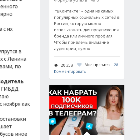
Формула успеха
0
венного
"ВКонтакте" – одна из самых
лярно
популярных социальных сетей в
России, которую можно
 с их
использовать для продвижения
бренда или личного профиля.
Чтобы привлечь внимание
аудитории, нужно
упрутся в
х с Ленина
Мне нравится
28
28 358
вами, по
Комментировать
Водитель
 ГИБДД.
отаю
с ноября как
 остановки
ешает
бусов иное