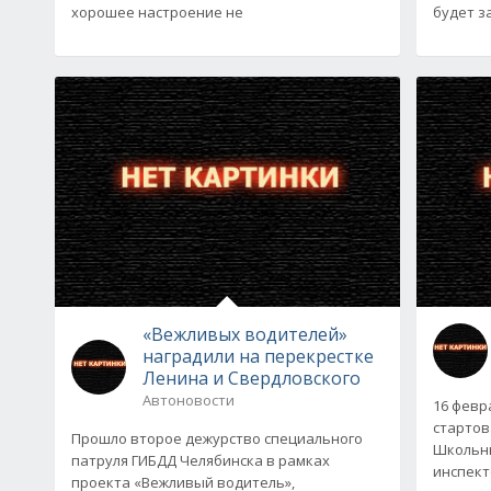
хорошее настроение не
будет з
«Вежливых водителей»
наградили на перекрестке
Ленина и Свердловского
Автоновости
16 февр
стартов
Прошло второе дежурство специального
Школьны
патруля ГИБДД Челябинска в рамках
инспект
проекта «Вежливый водитель»,