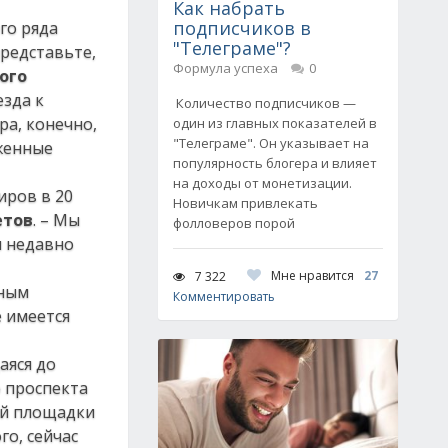
Как набрать
подписчиков в
го ряда
"Телеграме"?
представьте,
Формула успеха
0
ого
езда к
Количество подписчиков —
ра, конечно,
один из главных показателей в
"Телеграме". Он указывает на
иженные
популярность блогера и влияет
на доходы от монетизации.
иров в 20
Новичкам привлекать
етов
. – Мы
фолловеров порой
м недавно
Мне нравится
27
7 322
нным
Комментировать
е имеется
аяся до
 проспекта
ей площадки
го, сейчас