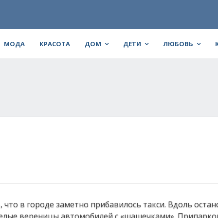
МОДА
КРАСОТА
ДОМ
ДЕТИ
ЛЮБОВЬ
 что в городе заметно прибавилось такси. Вдоль оста
елые вереницы автомобилей с «шашечками». Припарко