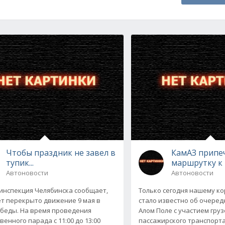
Чтобы праздник не завел в
КамАЗ припе
тупик...
маршрутку к 
Автоновости
Автоновости
инспекция Челябинска сообщает,
Только сегодня нашему к
ет перекрыто движение 9 мая в
стало известно об очеред
беды. На время проведения
Алом Поле с участием груз
енного парада с 11:00 до 13:00
пассажирского транспорта.