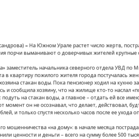
сандрова)
–
На Южном Урале растет число жертв, пост
ятия порчи выманивают о доверчивых жителей крупные 
а» заместитель начальника северного отдела УВД по М
та в квартиру пожилого жителя города постучалась же
хозяина стакан воды. Пока пенсионер ходил на кухню за
сь и сообщила хозяину, что на жилище кто-то наслал «п
 подуть на стакан воды, а главное – отдать ей все име
от момент он не осознавал, что делает, действовал, буд
лей, и только спустя несколько часов после ее ухода о
ого мошенничества «на дому»: в начале месяца пострада
ли ценности и деньги – всего на сумму более 500 тыся