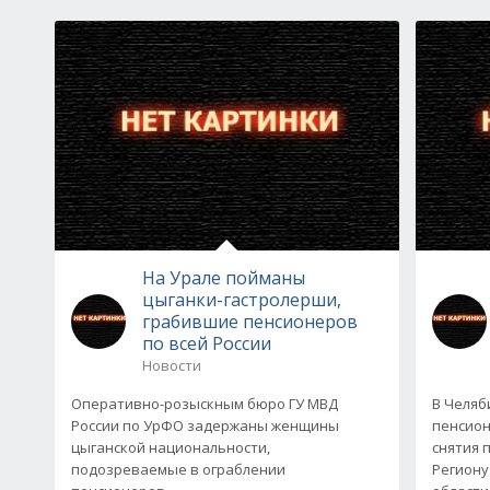
На Урале пойманы
цыганки-гастролерши,
грабившие пенсионеров
по всей России
Новости
Оперативно-розыскным бюро ГУ МВД
В Челяб
России по УрФО задержаны женщины
пенсион
цыганской национальности,
снятия 
подозреваемые в ограблении
Региону