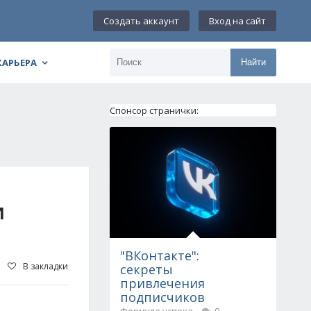
Создать аккаунт
Вход на сайт
КАРЬЕРА
Найти
Спонсор странички:
И
"ВКонтакте":
В закладки
секреты
привлечения
подписчиков