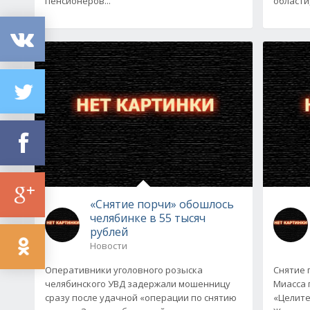
пенсионеров...
области
«Снятие порчи» обошлось
челябинке в 55 тысяч
рублей
Новости
Оперативники уголовного розыска
Снятие 
челябинского УВД задержали мошенницу
Миасса 
сразу после удачной «операции по снятию
«Целите