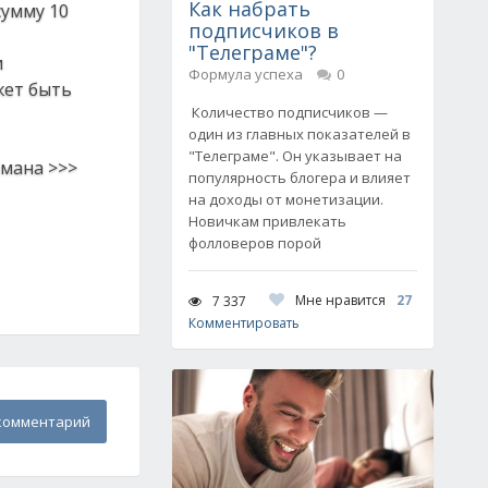
Как набрать
сумму 10
подписчиков в
"Телеграме"?
и
Формула успеха
0
жет быть
Количество подписчиков —
один из главных показателей в
"Телеграме". Он указывает на
бмана >>>
популярность блогера и влияет
на доходы от монетизации.
Новичкам привлекать
фолловеров порой
Мне нравится
27
7 337
Комментировать
комментарий