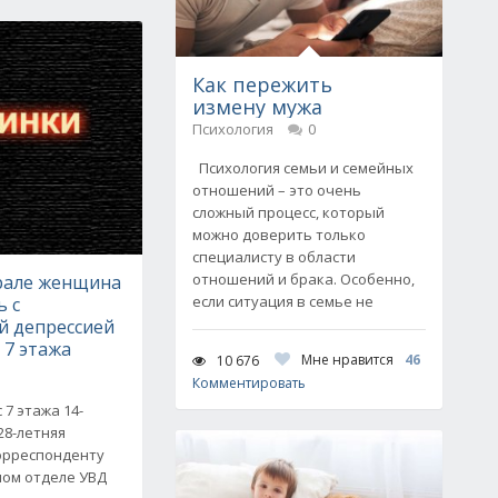
Как пережить
измену мужа
Психология
0
Психология семьи и семейных
отношений – это очень
сложный процесс, который
можно доверить только
специалисту в области
отношений и брака. Особенно,
рале женщина
если ситуация в семье не
ь с
й депрессией
 7 этажа
Мне нравится
46
10 676
Комментировать
 7 этажа 14-
28-летняя
орреспонденту
ном отделе УВД