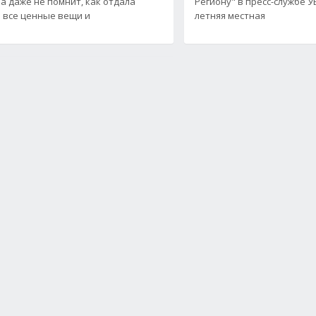
 даже не помнит, как отдала
Региону" в пресс-службе У
 все ценные вещи и
летняя местная