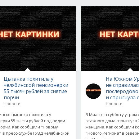
Цыганка похитила у
На Южном У
челябинской пенсионерки
не справилас
55 тысяч рублей за снятие
послеродово
порчи
и спрыгнула с
Новости
Новости
инске цыганка похитила у
В Миассе в субботу утром с
ерки 55 тысяч рублей под видом
этажного дома спрыгнула 
порчи. Как сообщили "Новому
женщина. Как сообщили к
" в пресс-службе ГУВД челябинской
"Нового Региона" в север