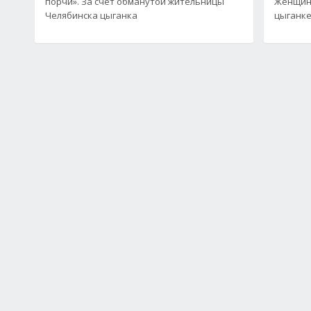
порчи». За счет обманутой жительницы
Женщина
Челябинска цыганка
цыганке