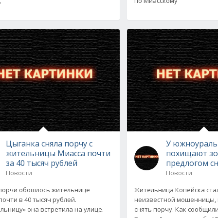
,
по Миасскому
Цыганка сняла порчу с
У южноурал
жительницы Миасса почти
похищают зо
за 40 тысяч рублей
предлогом с
Новости
Новости
порчи обошлось жительнице
Жительница Копейска ста
почти в 40 тысяч рублей.
неизвестной мошенницы,
льницу» она встретила на улице.
снять порчу. Как сообщил