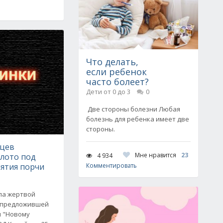
Что делать,
если ребенок
часто болеет?
Дети от 0 до 3
0
Две стороны болезни Любая
болезнь для ребенка имеет две
стороны.
ьцев
Мне нравится
23
4 934
лото под
нятия порчи
Комментировать
ла жертвой
 предложившей
и "Новому