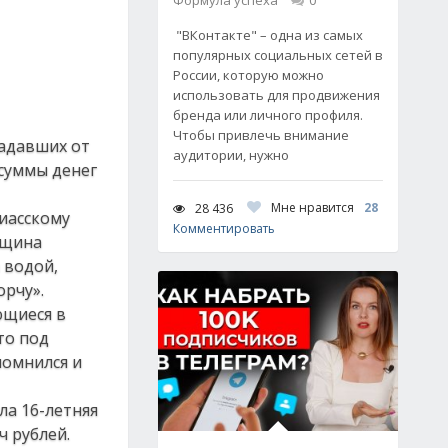
Формула успеха
0
"ВКонтакте" – одна из самых
популярных социальных сетей в
России, которую можно
использовать для продвижения
бренда или личного профиля.
Чтобы привлечь внимание
радавших от
аудитории, нужно
суммы денег
Мне нравится
28
28 436
иасскому
Комментировать
нщина
 водой,
орчу».
ющиеся в
то под
помнился и
ла 16-летняя
ч рублей.