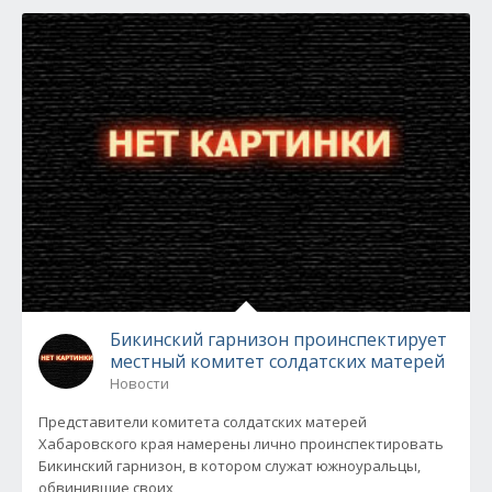
Бикинский гарнизон проинспектирует
местный комитет солдатских матерей
Новости
Представители комитета солдатских матерей
Хабаровского края намерены лично проинспектировать
Бикинский гарнизон, в котором служат южноуральцы,
обвинившие своих