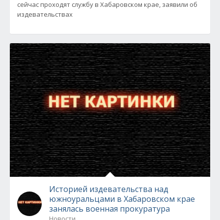
сейчас проходят службу в Хабаровском крае, заявили об
издевательствах
Историей издевательства над
южноуральцами в Хабаровском крае
занялась военная прокуратура
Новости