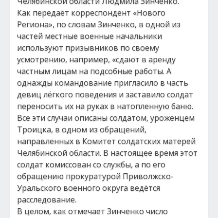
Челябинской области Людмила Зинченко.
Как передаёт корреспондент «Нового
Региона», по словам Зинченко, в одной из
частей местные военные начальники
используют призывников по своему
усмотрению, например, «сдают в аренду
частным лицам на подсобные работы. А
однажды командование пригласило в часть
девиц лёгкого поведения и заставило солдат
переносить их на руках в натопленную баню.
Все эти случаи описаны солдатом, уроженцем
Троицка, в одном из обращений,
направленных в Комитет солдатских матерей
Челябинской области. В настоящее время этот
солдат комиссован со службы, а по его
обращению прокуратурой Приволжско-
Уральского военного округа ведётся
расследование.
В целом, как отмечает Зинченко число