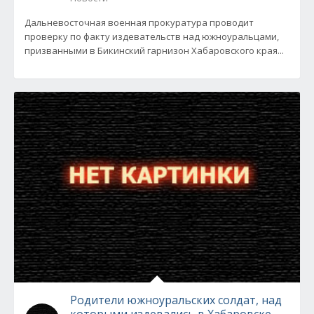
Дальневосточная военная прокуратура проводит
проверку по факту издевательств над южноуральцами,
призванными в Бикинский гарнизон Хабаровского края...
Родители южноуральских солдат, над