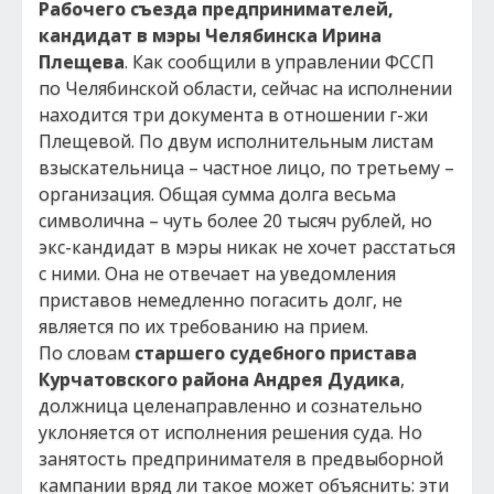
Рабочего съезда предпринимателей,
кандидат в мэры Челябинска Ирина
Плещева
. Как сообщили в управлении ФССП
по Челябинской области, сейчас на исполнении
находится три документа в отношении г-жи
Плещевой. По двум исполнительным листам
взыскательница – частное лицо, по третьему –
организация. Общая сумма долга весьма
символична – чуть более 20 тысяч рублей, но
экс-кандидат в мэры никак не хочет расстаться
с ними. Она не отвечает на уведомления
приставов немедленно погасить долг, не
является по их требованию на прием.
По словам
старшего судебного пристава
Курчатовского района Андрея Дудика
,
должница целенаправленно и сознательно
уклоняется от исполнения решения суда. Но
занятость предпринимателя в предвыборной
кампании вряд ли такое может объяснить: эти