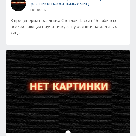
росписи пасхальных яиц
Новости
В преддверии праздника Светлой Пасхи в Челябинске
всех желающих научат искусству росписи пасхальных
яиц...