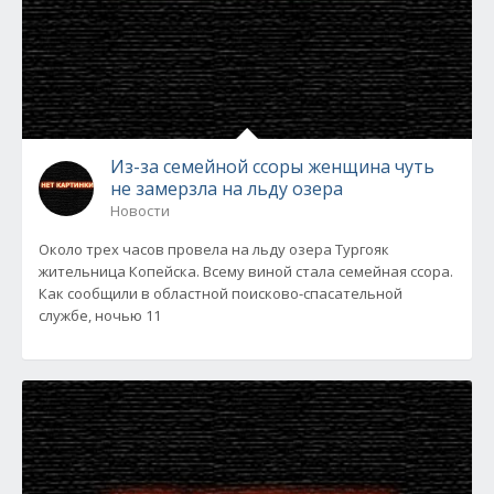
Из-за семейной ссоры женщина чуть
не замерзла на льду озера
Новости
Около трех часов провела на льду озера Тургояк
жительница Копейска. Всему виной стала семейная ссора.
Как сообщили в областной поисково-спасательной
службе, ночью 11