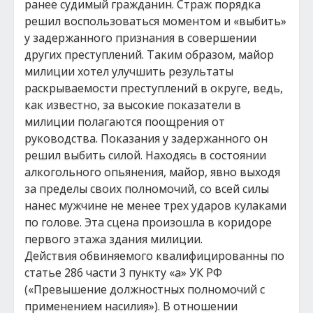
ранее судимый гражданин. Страж порядка
решил воспользоваться моментом и «выбить»
у задержанного признания в совершении
других преступлений. Таким образом, майор
милиции хотел улучшить результаты
раскрываемости преступлений в округе, ведь,
как известно, за высокие показатели в
милиции полагаются поощрения от
руководства. Показания у задержанного он
решил выбить силой. Находясь в состоянии
алкогольного опьянения, майор, явно выходя
за пределы своих полномочий, со всей силы
нанес мужчине не менее трех ударов кулаками
по голове. Эта сцена произошла в коридоре
первого этажа здания милиции.
Действия обвиняемого квалифицированны по
статье 286 части 3 пункту «а» УК РФ
(«Превышение должностных полномочий с
применением насилия»). В отношении