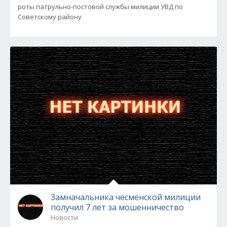
роты патрульно-постовой службы милиции УВД по
Советскому району
Замначальника чесменской милиции
получил 7 лет за мошенничество
Новости