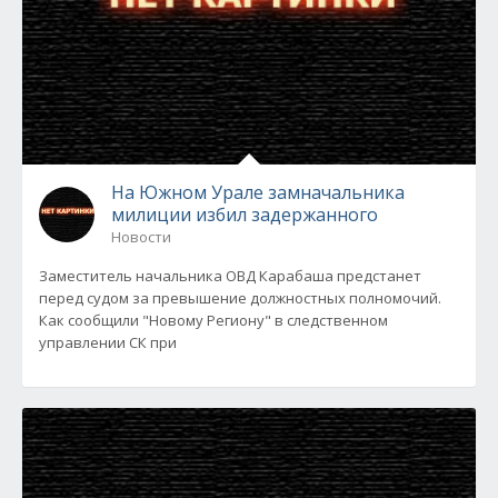
На Южном Урале замначальника
милиции избил задержанного
Новости
Заместитель начальника ОВД Карабаша предстанет
перед судом за превышение должностных полномочий.
Как сообщили "Новому Региону" в следственном
управлении СК при