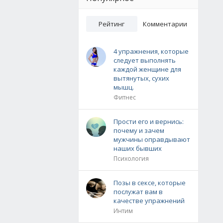
Рейтинг
Комментарии
4 упражнения, которые
следует выполнять
каждой женщине для
вытянутых, сухих
мышц.
Фитнес
Прости его и вернись:
почему и зачем
мужчины оправдывают
наших бывших
Психология
Позы в сексе, которые
послужат вам в
качестве упражнений
Интим