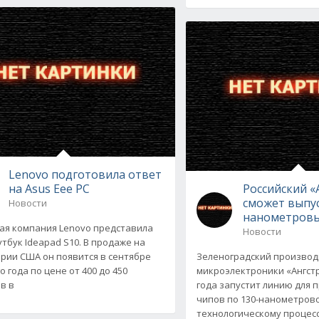
Lenovo подготовила ответ
на Asus Eee PC
Российский «
сможет выпус
Новости
нанометров
ая компания Lenovo представила
Новости
утбук Ideapad S10. В продаже на
рии США он появится в сентябре
Зеленоградский производ
 года по цене от 400 до 450
микроэлектроники «Ангст
в в
года запустит линию для 
чипов по 130-нанометров
технологическому процесс