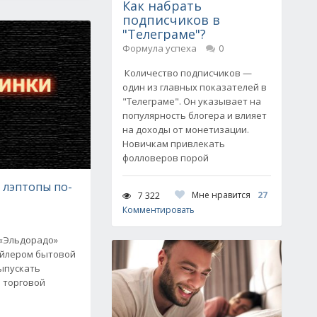
Как набрать
подписчиков в
"Телеграме"?
Формула успеха
0
Количество подписчиков —
один из главных показателей в
"Телеграме". Он указывает на
популярность блогера и влияет
на доходы от монетизации.
Новичкам привлекать
фолловеров порой
 лэптопы по-
Мне нравится
27
7 322
Комментировать
 «Эльдорадо»
ейлером бытовой
выпускать
 торговой