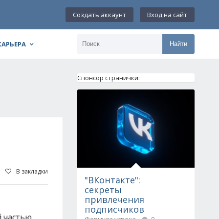
Создать аккаунт
Вход на сайт
КАРЬЕРА
Найти
Спонсор странички:
В закладки
"ВКонтакте":
секреты
привлечения
подписчиков
й частью