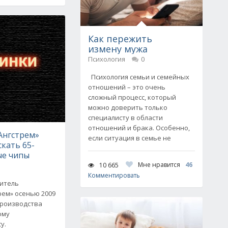
Как пережить
измену мужа
Психология
0
Психология семьи и семейных
отношений – это очень
сложный процесс, который
можно доверить только
специалисту в области
отношений и брака. Особенно,
Ангстрем»
если ситуация в семье не
кать 65-
ые чипы
Мне нравится
46
10 665
Комментировать
итель
рем» осенью 2009
производства
ому
у.