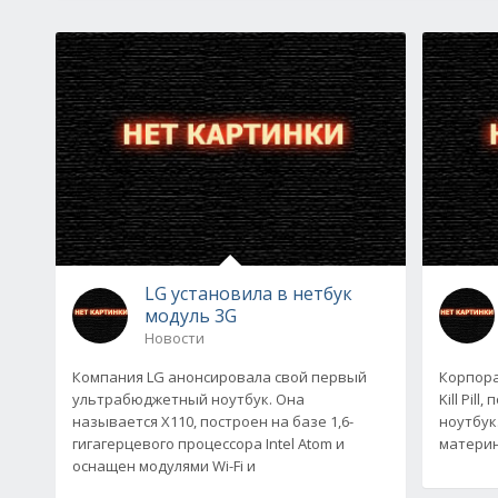
LG установила в нетбук
модуль 3G
Новости
Компания LG анонсировала свой первый
Корпора
ультрабюджетный ноутбук. Она
Kill Pi
называется X110, построен на базе 1,6-
ноутбук.
гигагерцевого процессора Intel Atom и
материн
оснащен модулями Wi-Fi и