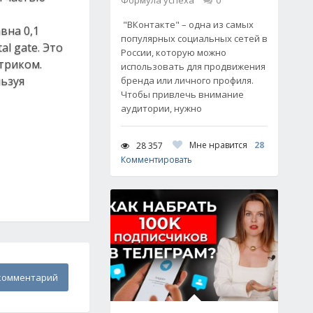
Формула успеха
0
"ВКонтакте" – одна из самых
вна 0,1
популярных социальных сетей в
l gate. Это
России, которую можно
триком.
использовать для продвижения
ьзуя
бренда или личного профиля.
Чтобы привлечь внимание
аудитории, нужно
Мне нравится
28
28 357
Комментировать
комментарий