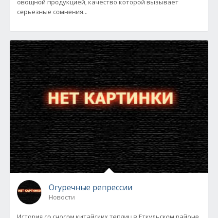
овощной продукцией, качество которой вызывает
серьезные сомнения...
Огуречные репрессии
Новости
История со сносом китайских теплиц в Еткульском районе