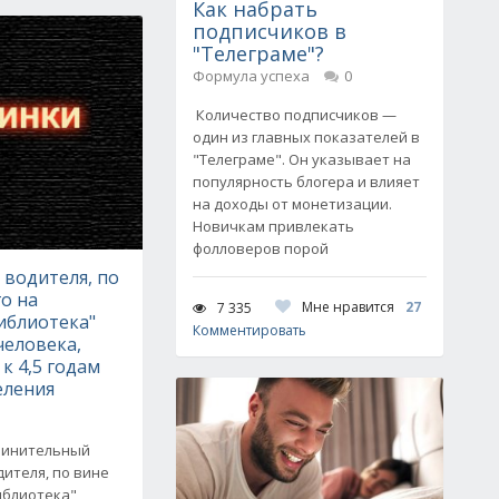
Как набрать
подписчиков в
"Телеграме"?
Формула успеха
0
Количество подписчиков —
один из главных показателей в
"Телеграме". Он указывает на
популярность блогера и влияет
на доходы от монетизации.
Новичкам привлекать
фолловеров порой
 водителя, по
о на
Мне нравится
27
7 335
иблиотека"
Комментировать
человека,
к 4,5 годам
еления
винительный
ителя, по вине
иблиотека"