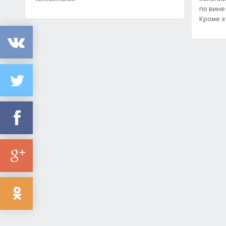
по вине
Кроме э