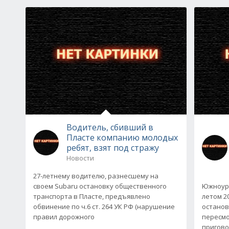
Водитель, сбивший в
Пласте компанию молодых
ребят, взят под стражу
Новости
27-летнему водителю, разнесшему на
своем Subaru остановку общественного
Южноура
транспорта в Пласте, предъявлено
летом 2
обвинение по ч.6 ст. 264 УК РФ (нарушение
останов
правил дорожного
пересм
приговор