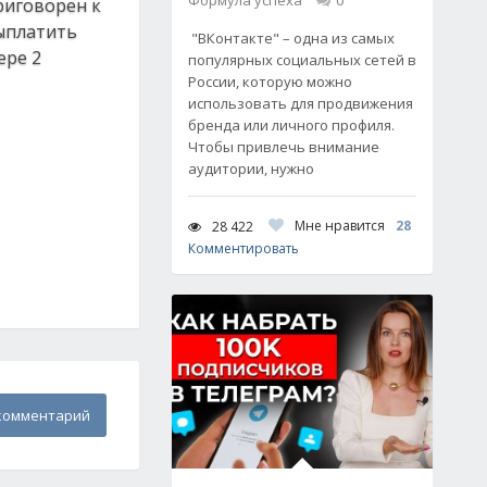
Формула успеха
0
риговорен к
выплатить
"ВКонтакте" – одна из самых
ере 2
популярных социальных сетей в
России, которую можно
использовать для продвижения
бренда или личного профиля.
Чтобы привлечь внимание
аудитории, нужно
Мне нравится
28
28 422
Комментировать
комментарий