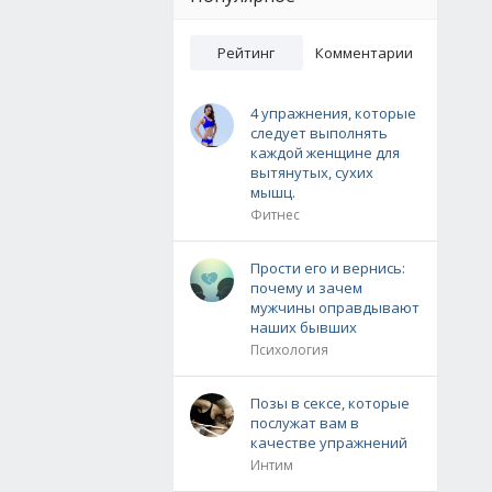
Рейтинг
Комментарии
4 упражнения, которые
следует выполнять
каждой женщине для
вытянутых, сухих
мышц.
Фитнес
Прости его и вернись:
почему и зачем
мужчины оправдывают
наших бывших
Психология
Позы в сексе, которые
послужат вам в
качестве упражнений
Интим