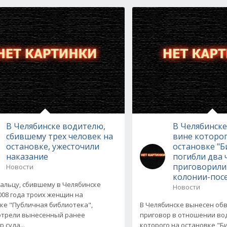
В Челябинске водителю,
В Челябинске
сбившему трех человек на
вине которог
остановке, ужесточили
остановке "Б
наказание
погибли два 
приговорили 
Новости
колонии-пос
льцу, сбившему в Челябинске
Новости
008 года троих женщин на
ке "Публичная библиотека",
В Челябинске вынесен об
отрели вынесенный ранее
приговор в отношении вод
 суда...
которого на остановке "Б