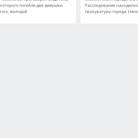
 которого погибли две девушки.
Расследование находилос
того, молодой
прокуратуры города. Напо