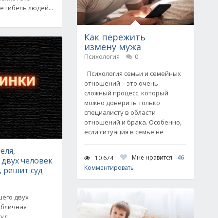
 гибель людей...
Как пережить
измену мужа
Психология
0
Психология семьи и семейных
отношений – это очень
сложный процесс, который
можно доверить только
специалисту в области
отношений и брака. Особенно,
если ситуация в семье не
еля,
Мне нравится
46
10 674
 двух человек
Комментировать
, решит суд
шего двух
убличная
уд.