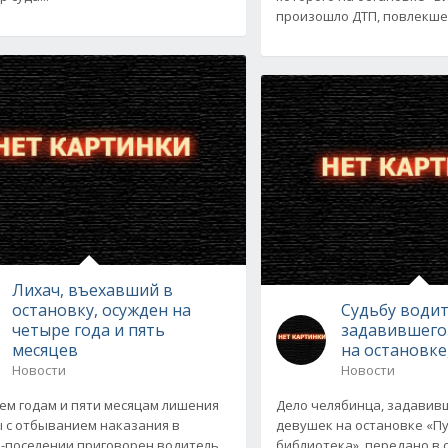
произошло ДТП, повлекшее
Лихач, въехавший в
остановку, осужден на
Судьбу водит
четыре года и пять
задавившего
месяцев
на остановке
Новости
Новости
ем годам и пяти месяцам лишения
Дело челябинца, задавив
 с отбыванием наказания в
девушек на остановке «П
-поселении приговорен водитель,
библиотека», передано в с