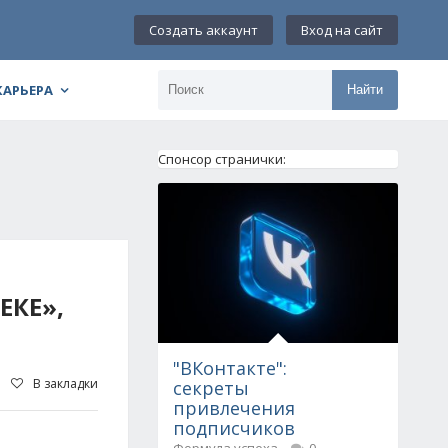
Создать аккаунт
Вход на сайт
КАРЬЕРА
Найти
Спонсор странички:
КЕ»,
"ВКонтакте":
В закладки
секреты
привлечения
подписчиков