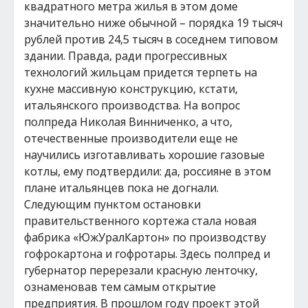
квадратного метра жилья в этом доме
значительно ниже обычной – порядка 19 тысяч
рублей против 24,5 тысяч в соседнем типовом
здании. Правда, ради прогрессивных
технологий жильцам придется терпеть на
кухне массивную конструкцию, кстати,
итальянского производства. На вопрос
полпреда Николая Винниченко, а что,
отечественные производители еще не
научились изготавливать хорошие газовые
котлы, ему подтвердили: да, россияне в этом
плане итальянцев пока не догнали.
Следующим пунктом остановки
правительственного кортежа стала новая
фабрика «ЮжУралКартон» по производству
гофрокартона и гофротары. Здесь полпред и
губернатор перерезали красную ленточку,
ознаменовав тем самым открытие
предприятия. В прошлом году проект этой