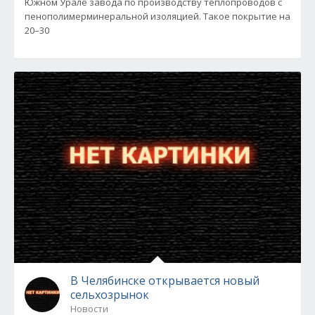
Южном Урале завода по производству теплопроводов с
пенополимерминеральной изоляцией. Такое покрытие на
20–30
В Челябинске открывается новый
сельхозрынок
Новости