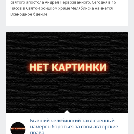
святого апостола Андрея Первозванного. Сегодня в 16
часов в Свято-Троицком храме Челябинска начнется
Всенощное бдение.
Бывший челябинский заключенный
намерен бороться за свои авторские
права