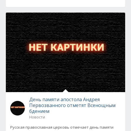
День памяти апостола Андрея
Первозванного отметят Всенощным
бдением
Новости
Русская православная церковь отмечает день памяти