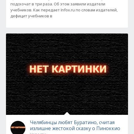
подскочат в три раза. Об этом заявили издатели
учебников. Как передает Infox.ru по словам издателей,
дефицит учебников в
Челябинцы любят Буратино, считая
излишне жестокой сказку о Пиноккио