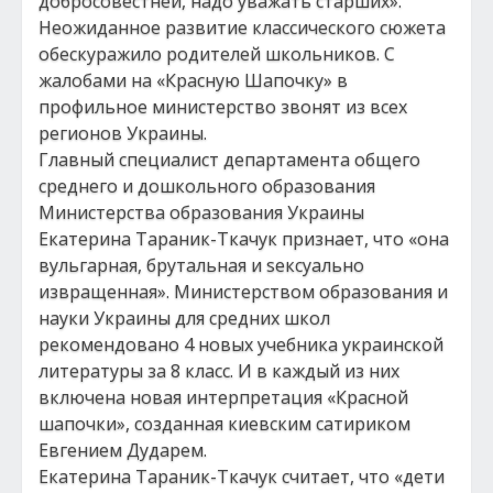
добросовестней, надо уважать старших».
Неожиданное развитие классического сюжета
обескуражило родителей школьников. С
жалобами на «Красную Шапочку» в
профильное министерство звонят из всех
регионов Украины.
Главный специалист департамента общего
среднего и дошкольного образования
Министерства образования Украины
Екатерина Тараник-Ткачук признает, что «она
вульгарная, брутальная и sексуально
извращенная». Министерством образования и
науки Украины для средних школ
рекомендовано 4 новых учебника украинской
литературы за 8 класс. И в каждый из них
включена новая интерпретация «Красной
шапочки», созданная киевским сатириком
Евгением Дударем.
Екатерина Тараник-Ткачук считает, что «дети