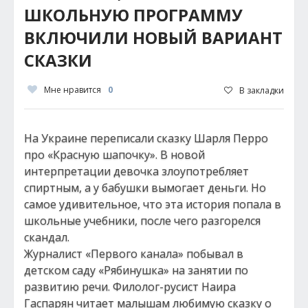
ШКОЛЬНУЮ ПРОГРАММУ
ВКЛЮЧИЛИ НОВЫЙ ВАРИАНТ
СКАЗКИ
Мне нравится
0
В закладки
На Украине переписали сказку Шарля Перро
про «Красную шапочку». В новой
интерпретации девочка злоупотребляет
спиртным, а у бабушки вымогает деньги. Но
самое удивительное, что эта история попала в
школьные учебники, после чего разгорелся
скандал.
Журналист «Первого канала» побывал в
детском саду «Рябинушка» на занятии по
развитию речи. Филолог-русист Наира
Гаспарян читает малышам любимую сказку о