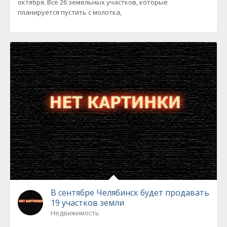
октября. Все 26 земельных участков, которые
планируется пустить с молотка,
В сентябре Челябинск будет продавать
19 участков земли
Недвижимость