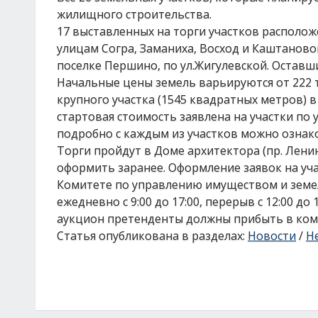
жилищного строительства.
17 выставленных на торги участков располож
улицам Согра, Заманиха, Восход и Каштановой
поселке Першино, по ул.Жигулевской. Оставши
Начальные цены земель варьируются от 222 ты
крупного участка (1545 квадратных метров) в
стартовая стоимость заявлена на участки по 
подробно с каждым из участков можно ознак
Торги пройдут в Доме архитектора (пр. Ленина
оформить заранее. Оформление заявок на уч
Комитете по управлению имуществом и земель
ежедневно с 9:00 до 17:00, перерыв с 12:00 до 
аукцион претенденты должны прибыть в комите
Статья опубликована в разделах:
Новости
/
Н