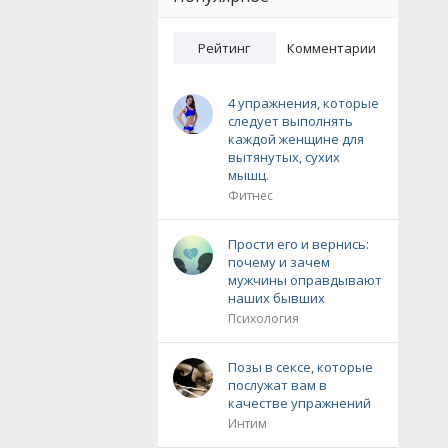
Рейтинг
Комментарии
4 упражнения, которые
следует выполнять
каждой женщине для
вытянутых, сухих
мышц.
Фитнес
Прости его и вернись:
почему и зачем
мужчины оправдывают
наших бывших
Психология
Позы в сексе, которые
послужат вам в
качестве упражнений
Интим