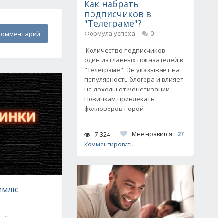
Как набрать
подписчиков в
"Телеграме"?
Формула успеха
0
комментарий
Количество подписчиков —
один из главных показателей в
"Телеграме". Он указывает на
популярность блогера и влияет
на доходы от монетизации.
Новичкам привлекать
фолловеров порой
Мне нравится
27
7 324
Комментировать
землю