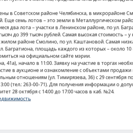
ены в Советском районе Челябинска, в микрорайоне См
. Еще семь лотов – это земли в Металлургическом райо
еся два лота – участки в Ленинском районе, по ул. Багр
сяч до 399 тысяч рублей. Самая высокая стоимость – у
 жилом районе Смолино, по ул. Каштановой. Самая низк
ул. Багратиона, площадь каждого из которых – около 10 
омиться на официальном сайте мэрии.
, 41а), начало в 11:00. Заявку на участие в торгах необ
астие в аукционе и ознакомление с объектами продажи
ным отношениям (ул. Тимирязева, 36) с 29 сентября по
13:00 (тел.: 263-00-71). Для получения информации о допу
т 28 октября с 14:00 до 17:00 часов в каб. №24.
едвижимость