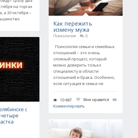
ройдут сразу два
ктября на торгах
, а 30 октября –
льшинство
Как пережить
измену мужа
Психология
0
Психология семьи и семейных
отношений – это очень
сложный процесс, который
можно доверить только
специалисту в области
отношений и брака. Особенно,
если ситуация в семье не
Мне нравится
46
10 667
Комментировать
елябинске с
 четыре
астка