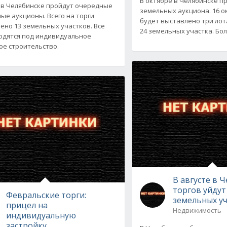
В октябре в Челябинске п
 в Челябинске пройдут очередные
земельных аукциона. 16 о
ые аукционы. Всего на торги
будет выставлено три лота
ено 13 земельных участков. Все
24 земельных участка. Бо
одятся под индивидуальное
е строительство.
В августе в Ч
торгов уйдут
Февральские торги:
земельных уч
прицел на
Недвижимость
индивидуальную
застройку