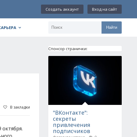
Создать аккаунт
Вход на сайт
КАРЬЕРА
Найти
Спонсор странички:
В закладки
"ВКонтакте":
секреты
привлечения
 октября.
подписчиков
ьного