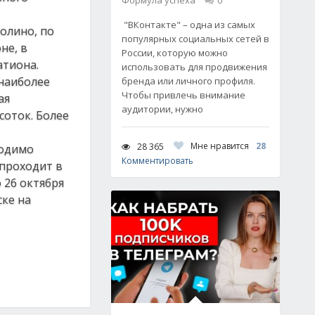
Формула успеха
0
"ВКонтакте" – одна из самых
олино, по
популярных социальных сетей в
не, в
России, которую можно
атиона.
использовать для продвижения
 наиболее
бренда или личного профиля.
Чтобы привлечь внимание
ая
аудитории, нужно
соток. Более
Мне нравится
28
28 365
ходимо
Комментировать
 проходит в
 26 октября
ске на