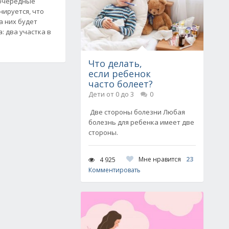
 очередные
нируется, что
На них будет
: два участка в
Что делать,
если ребенок
часто болеет?
Дети от 0 до 3
0
Две стороны болезни Любая
болезнь для ребенка имеет две
стороны.
Мне нравится
23
4 925
Комментировать