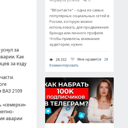
Формула успеха
0
"ВКонтакте" – одна из самых
популярных социальных сетей в
России, которую можно
использовать для продвижения
бренда или личного профиля.
Чтобы привлечь внимание
аудитории, нужно
уснул за
аварии. Как
Мне нравится
28
28 332
цев за езду
Комментировать
части.
оге
 ВАЗ 2109
ь «семерки»
репно-
ия аварии