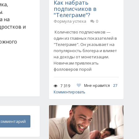
Как набрать
ика,
подписчиков в
ы.
"Телеграме"?
а на
Формула успеха
0
дростков и
Количество подписчиков —
один из главных показателей в
рожного
"Телеграме". Он указывает на
популярность блогера и влияет
на доходы от монетизации.
Новичкам привлекать
фолловеров порой
Мне нравится
27
7 319
Комментировать
комментарий