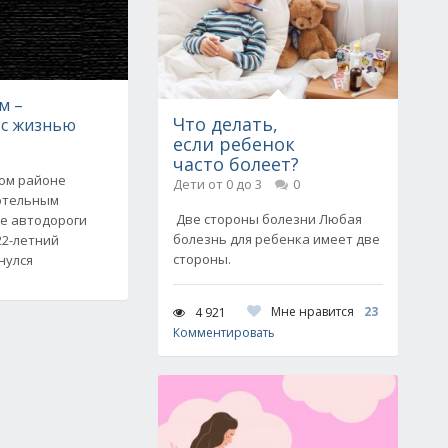
м –
Что делать,
 с жизнью
если ребенок
часто болеет?
ком районе
Дети от 0 до 3
0
ртельным
Две стороны болезни Любая
ре автодороги
болезнь для ребенка имеет две
22-летний
стороны.
нулся
Мне нравится
23
4 921
Комментировать