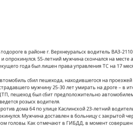
автодороге в районе г. Верхнеуральск водитель ВАЗ-2110 
 и опрокинулся. 55-летний мужчина скончался на месте 
екущего года был лишен права управления ТС на 17 меся
автомобиль сбил пешехода, находившегося на проезжей 
страдавшего мужчину 25-30 лет умирать на дроге – в ит
 ДТП, пешеход был сбит предположительно автомобилем
ведется розыск водителя.
против дома 64 по улице Каслинской 23-летний водител
окинулся. Мужчина доставлен в больницу с закрытой че
бом головы. Как отмечают в ГИБДД, в момент совершен