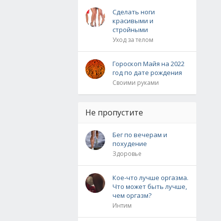
Сделать ноги
красивыми и
стройными
Уход за телом
Гороскоп Майя на 2022
год по дате рождения
Своими руками
Не пропустите
Бег по вечерам и
похудение
Здоровье
Кое-что лучше оргазма.
Что может быть лучше,
чем оргазм?
Интим