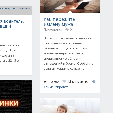
Как пережить
я водитель,
измену мужа
ивший
Психология
0
Психология семьи и семейных
отношений – это очень
Челябинской
сложный процесс, который
 28 ДТП, в
можно доверить только
ибло и 29
специалисту в области
а в 22:45 в г.
отношений и брака. Особенно,
если ситуация в семье не
Мне нравится
46
10 662
Комментировать