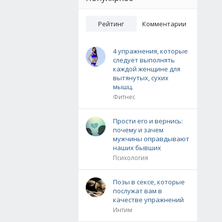
Рейтинг
Комментарии
4 упражнения, которые
следует выполнять
каждой женщине для
вытянутых, сухих
мышц.
Фитнес
Прости его и вернись:
почему и зачем
мужчины оправдывают
наших бывших
Психология
Позы в сексе, которые
послужат вам в
качестве упражнений
Интим