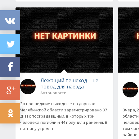
Лежащий пешеход – не
повод для наезда
Автоновости
За прошедшие выходные на дорогах
Челябинской области зарегистрировано 37
Вчера, 
ДТП с пострадавшими, в которых три
области
человека погибли и 44 получили ранения. В
человек
пятницу утром в
том чис
районе