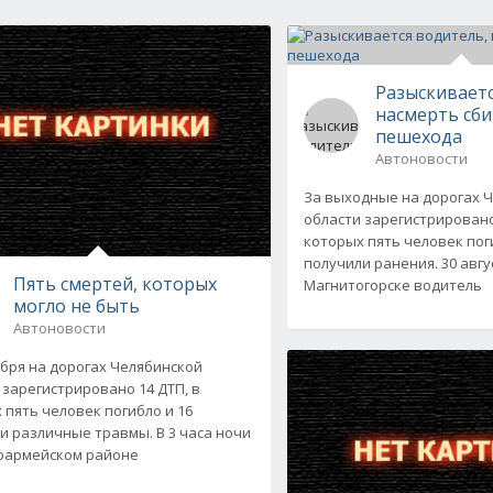
Разыскиваетс
насмерть сб
пешехода
Автоновости
За выходные на дорогах 
области зарегистрировано
которых пять человек пог
получили ранения. 30 август
Пять смертей, которых
Магнитогорске водитель
могло не быть
Автоновости
ября на дорогах Челябинской
 зарегистрировано 14 ДТП, в
 пять человек погибло и 16
и различные травмы. В 3 часа ночи
оармейском районе