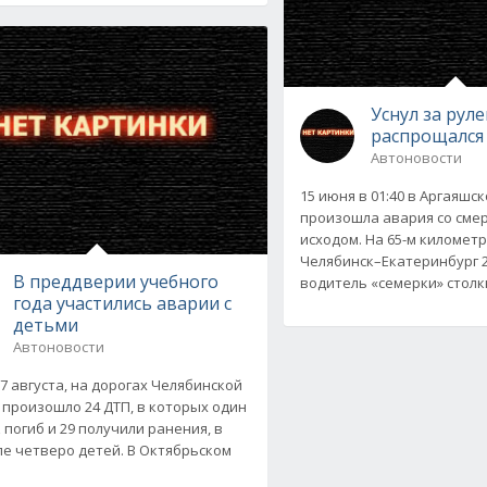
Уснул за руле
распрощался
Автоновости
15 июня в 01:40 в Аргаяшс
произошла авария со сме
исходом. На 65-м километ
Челябинск–Екатеринбург 
В преддверии учебного
водитель «семерки» столк
года участились аварии с
детьми
Автоновости
27 августа, на дорогах Челябинской
 произошло 24 ДТП, в которых один
 погиб и 29 получили ранения, в
ле четверо детей. В Октябрьском