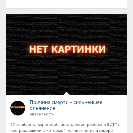
Причина смерти – сильнейшее
опьянение
Автоновости
27 октября на дорогах области зарегистрировано 8 ДТП с
пострадавшими, в которых 1 человек погиб и семеро