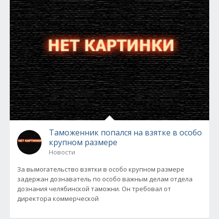
Таможенник попался на взятке в особо
крупном размере
Новости
За вымогательство взятки в особо крупном размере
задержан дознаватель по особо важным делам отдела
дознания челябинской таможни. Он требовал от
директора коммерческой