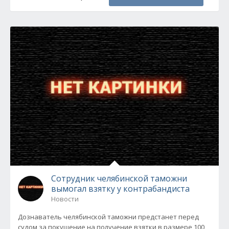
Сотрудник челябинской таможни
вымогал взятку у контрабандиста
Новости
Дознаватель челябинской таможни предстанет перед
судом за покушение на получение взятки в размере 100