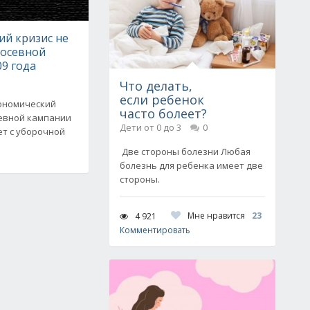
ий кризис не
посевной
9 года
Что делать,
если ребенок
кономический
часто болеет?
севной кампании
Дети от 0 до 3
0
дет с уборочной
Две стороны болезни Любая
болезнь для ребенка имеет две
стороны.
Мне нравится
23
4 921
Комментировать