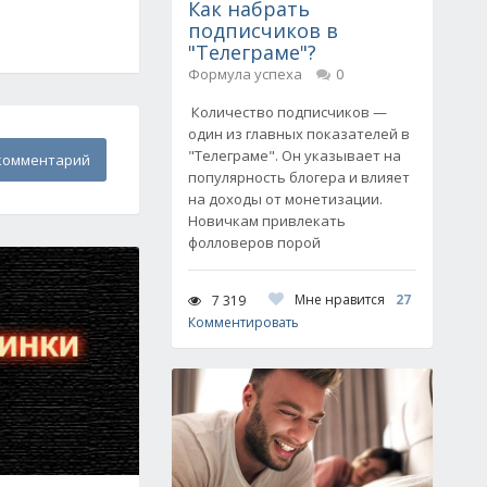
Как набрать
подписчиков в
"Телеграме"?
Формула успеха
0
Количество подписчиков —
один из главных показателей в
"Телеграме". Он указывает на
комментарий
популярность блогера и влияет
на доходы от монетизации.
Новичкам привлекать
фолловеров порой
Мне нравится
27
7 319
Комментировать