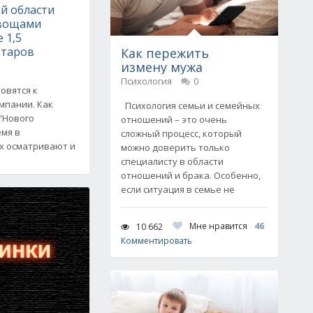
й области
овощами
 1,5
ктаров
Как пережить
измену мужа
Психология
0
овятся к
мпании. Как
Психология семьи и семейных
"Нового
отношений – это очень
емя в
сложный процесс, который
х осматривают и
можно доверить только
специалисту в области
отношений и брака. Особенно,
если ситуация в семье не
Мне нравится
46
10 662
Комментировать