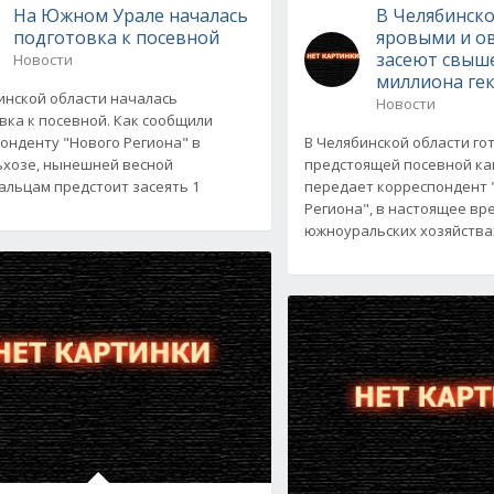
На Южном Урале началась
В Челябинско
подготовка к посевной
яровыми и 
засеют свыше
Новости
миллиона ге
инской области началась
Новости
вка к посевной. Как сообщили
онденту "Нового Региона" в
В Челябинской области гот
хозе, нынешней весной
предстоящей посевной ка
льцам предстоит засеять 1
передает корреспондент 
Региона", в настоящее вр
южноуральских хозяйства