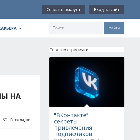
Создать аккаунт
Вход на сайт
КАРЬЕРА
Найти
Спонсор странички:
НЫ НА
"ВКонтакте":
В закладки
секреты
привлечения
подписчиков