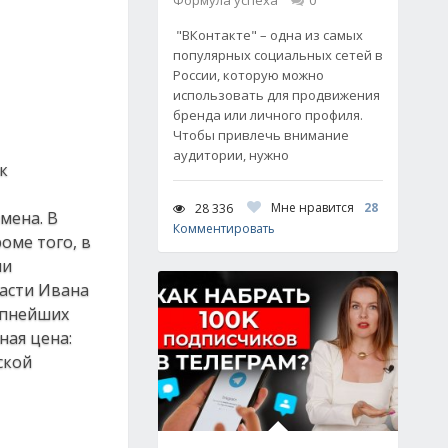
Формула успеха
0
"ВКонтакте" – одна из самых
популярных социальных сетей в
России, которую можно
использовать для продвижения
бренда или личного профиля.
Чтобы привлечь внимание
аудитории, нужно
к
Мне нравится
28
28 336
мена. В
Комментировать
оме того, в
ли
ласти Ивана
упнейших
ная цена:
ской