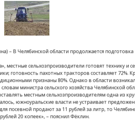
ина) – В Челябинской области продолжается подготовка 
», местные сельхозпроизводители готовят технику и се
ки; готовность пахотных тракторов составляет 72%. Кр
ондиционными признаны 80%. Однако в области возника
о словам министра сельского хозяйства Челябинской об
поставлять местным сельхозпроизводителям одна из кр
залось, южноуральские власти не устраивает предложен
для посевной продают за 11 рублей за литр, то Челябин
рублей 20 копеек», – пояснил Фёклин.