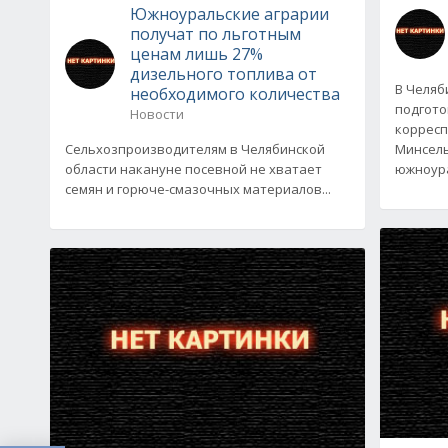
Южноуральские аграрии
получат по льготным
ценам лишь 27%
дизельного топлива от
В Челяб
необходимого количества
подгото
Новости
корресп
Сельхозпроизводителям в Челябинской
Минсель
области накануне посевной не хватает
южноура
семян и горюче-смазочных материалов...