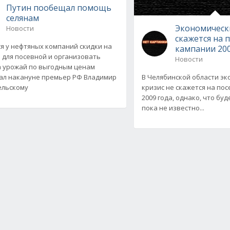
Путин пообещал помощь
селянам
Экономическ
Новости
скажется на 
я у нефтяных компаний скидки на
кампании 200
 для посевной и организовать
Новости
а урожай по выгодным ценам
л накануне премьер РФ Владимир
В Челябинской области э
ельскому
кризис не скажется на по
2009 года, однако, что бу
пока не известно...