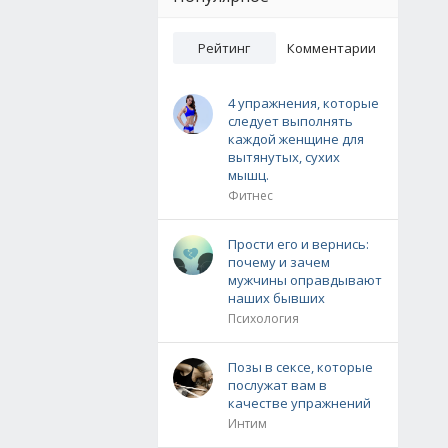
Рейтинг
Комментарии
4 упражнения, которые
следует выполнять
каждой женщине для
вытянутых, сухих
мышц.
Фитнес
Прости его и вернись:
почему и зачем
мужчины оправдывают
наших бывших
Психология
Позы в сексе, которые
послужат вам в
качестве упражнений
Интим