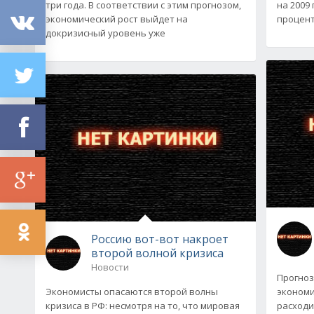
три года. В соответствии с этим прогнозом,
на 2009 
экономический рост выйдет на
процент
докризисный уровень уже
Россию вот-вот накроет
второй волной кризиса
Новости
Прогноз
Экономисты опасаются второй волны
экономи
кризиса в РФ: несмотря на то, что мировая
расходи