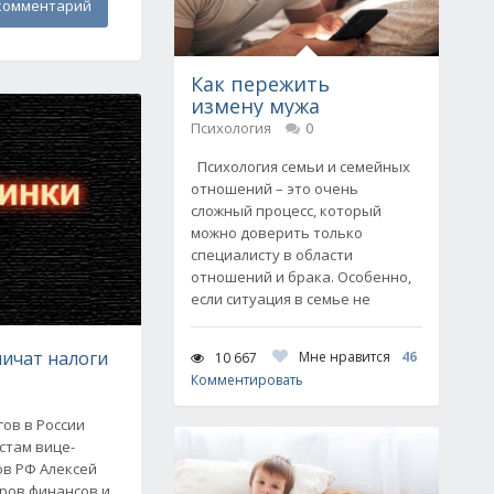
комментарий
Как пережить
измену мужа
Психология
0
Психология семьи и семейных
отношений – это очень
сложный процесс, который
можно доверить только
специалисту в области
отношений и брака. Особенно,
если ситуация в семье не
личат налоги
Мне нравится
46
10 667
Комментировать
ов в России
стам вице-
ов РФ Алексей
тров финансов и