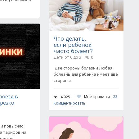
Что делать,
если ребенок
часто болеет?
Дети от 0 до 3
0
Две стороны болезни Любая
болезнь для ребенка имеет две
стороны.
проезд в
Мне нравится
23
4 925
 резко
Комментировать
ии повысило
а тарифов на
рожные