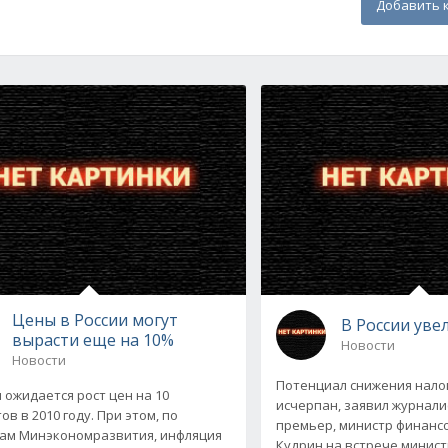
Добавить 
Цены в России могут
В России уве
вырасти еще на 10%
Новости
Новости
Потенциал снижения налог
и ожидается рост цен на 10
исчерпан, заявил журнали
в в 2010 году. При этом, по
премьер, министр финанс
ам Минэкономразвития, инфляция
Кудрин на встрече минис