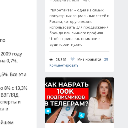
Формула успеха
0
"ВКонтакте" – одна из самых
популярных социальных сетей в
России, которую можно
использовать для продвижения
бренда или личного профиля.
Чтобы привлечь внимание
 по
аудитории, нужно
2009 году
Мне нравится
28
28 365
на 0,7%,
Комментировать
,5%. Все эти
о 8% с 13,3%
 ВЗГЛЯД.
ксперты и
са в
нейшем