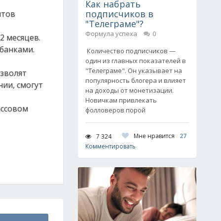
Как набрать
подписчиков в
итов
"Телеграме"?
Формула успеха
0
2 месяцев.
 банками.
Количество подписчиков —
один из главных показателей в
"Телеграме". Он указывает на
озволят
популярность блогера и влияет
ии, смогут
на доходы от монетизации.
Новичкам привлекать
ассовом
фолловеров порой
Мне нравится
27
7 324
Комментировать