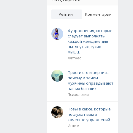
Рейтинг
Комментарии
4 упражнения, которые
следует выполнять
каждой женщине для
вытянутых, сухих
мышц.
Фитнес
Прости его и вернись:
почему и зачем
мужчины оправдывают
наших бывших
Психология
Позы в сексе, которые
послужат вам в
качестве упражнений
Интим