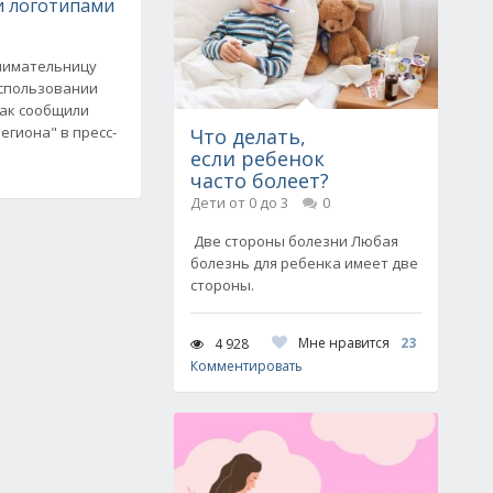
 логотипами
нимательницу
спользовании
Как сообщили
егиона" в пресс-
Что делать,
если ребенок
часто болеет?
Дети от 0 до 3
0
Две стороны болезни Любая
болезнь для ребенка имеет две
стороны.
Мне нравится
23
4 928
Комментировать