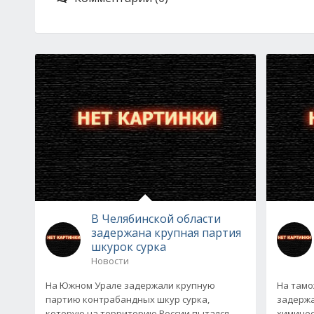
В Челябинской области
задержана крупная партия
шкурок сурка
Новости
На Южном Урале задержали крупную
На тамо
партию контрабандных шкур сурка,
задержа
которую на территорию России пытался
химичес