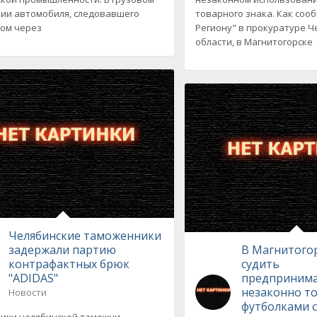
ии автомобиля, следовавшего
товарного знака. Как соо
ом через
Региону" в прокуратуре Ч
области, в Магнитогорске
Челябинские таможенники
задержали партию
В Магнитогор
контрафактных брюк
судить
"ADIDAS"
предпринима
незаконно т
Новости
футболками 
ики челябинской таможни