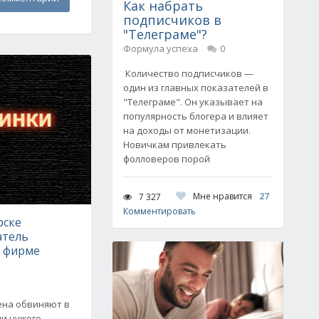
Как набрать
подписчиков в
"Телеграме"?
Формула успеха
0
Количество подписчиков —
один из главных показателей в
"Телеграме". Он указывает на
популярность блогера и влияет
на доходы от монетизации.
Новичкам привлекать
фолловеров порой
Мне нравится
27
7 327
Комментировать
рске
атель
а фирме
ена обвиняют в
и чужого