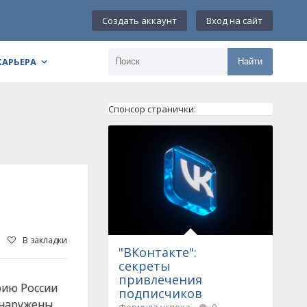
Создать аккаунт
Вход на сайт
КАРЬЕРА
Найти
Спонсор странички:
В закладки
"ВКонтакте":
секреты
привлечения
рию России
подписчиков
бнаружены