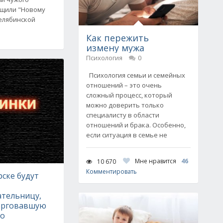
бщили "Новому
елябинской
Как пережить
измену мужа
Психология
0
Психология семьи и семейных
отношений – это очень
сложный процесс, который
можно доверить только
специалисту в области
отношений и брака. Особенно,
если ситуация в семье не
Мне нравится
46
10 670
Комментировать
ске будут
тельницу,
орговавшую
со