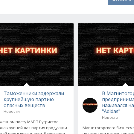
Таможенники задержали
В Магнитого
крупнейшую партию
предприним
опасных веществ
наживался н
"Adidas"
Новости
Новости
женном посту МАПП Бугристое
на крупнейшая партия продукции
Магнитогорского бизнесм
кой промышленности. В грузовом
незаконном использовани