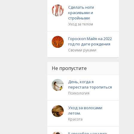
Сделать ноги
красивыми и
стройными
Уход за телом
Гороскоп Майя на 2022
год по дате рождения
Своими руками
Не пропустите
День, когда я
перестала торопиться
Психология
Уход за волосами
летом.
Красота
5 способов наладить