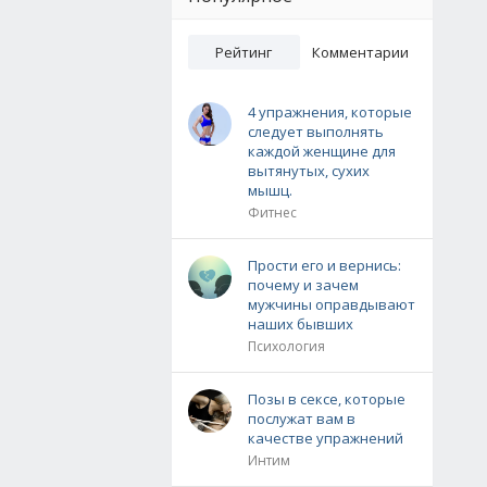
Рейтинг
Комментарии
4 упражнения, которые
следует выполнять
каждой женщине для
вытянутых, сухих
мышц.
Фитнес
Прости его и вернись:
почему и зачем
мужчины оправдывают
наших бывших
Психология
Позы в сексе, которые
послужат вам в
качестве упражнений
Интим