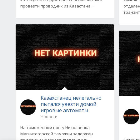
провезти проводник из Казастана...
отделен
транзит
Казахстанец нелегально
пытался увезти домой
игровые автоматы
Новости
На таможенном посту Николаевка
Магнитогорской таможни задержан
грузовик с недекларированными
Сотрудн