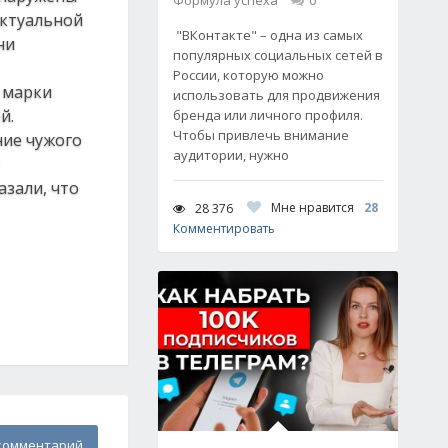
Формула успеха
0
ектуальной
"ВКонтакте" – одна из самых
ни
популярных социальных сетей в
России, которую можно
 марки
использовать для продвижения
й.
бренда или личного профиля.
Чтобы привлечь внимание
ние чужого
аудитории, нужно
азали, что
Мне нравится
28
28 376
Комментировать
комментарий