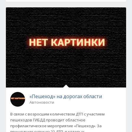
«Пешеход» на дорогах области
Автоновости
В связи с возросшим количеством ДТП с участием
пешеходов ГИБДД проводит областное
профилактическое мероприятие «Пешеход». За
прошедшие сутки из 22 ДТП, в которых