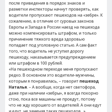
после приведения в порядок знаков и
разметки инспекторы начнут проверять, как
водители пропускают пешеходов на «зебре». К
сожалению, в отличие от суровых законов
Европы и Запада в России наезд на пешехода
можно компенсировать штрафом, и только
причинение тяжкого вреда здоровью
попадает под уголовную статью. А сам факт
того, что водитель не уступил дорогу
пешеходу, наказывается предупреждением
или штрафом в 100 рублей.
«На пешеходном переходе меня пропускают
редко. В основном это водители-мужчины,
которым я понравилась, – говорит
пешеход
Наталья
. – А вообще, когда нет светофора,
даже при наличии «зебры», я всегда покорно
стою, пока все машины не проедут, потому
что не жду хорошего от водителей. А они едут
и едут, не замечая таких пешеходов…»