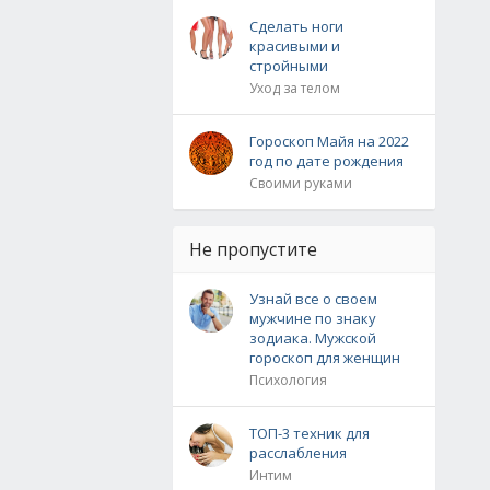
Сделать ноги
красивыми и
стройными
Уход за телом
Гороскоп Майя на 2022
год по дате рождения
Своими руками
Не пропустите
Узнай все о своем
мужчине по знаку
зодиака. Мужской
гороскоп для женщин
Психология
ТОП-3 техник для
расслабления
Интим