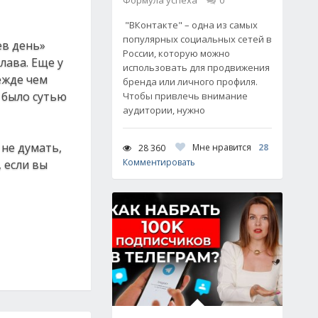
Формула успеха
0
"ВКонтакте" – одна из самых
популярных социальных сетей в
ев день»
России, которую можно
лава. Еще у
использовать для продвижения
ежде чем
бренда или личного профиля.
о было сутью
Чтобы привлечь внимание
аудитории, нужно
 не думать,
Мне нравится
28
28 360
Комментировать
 если вы