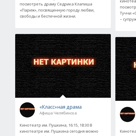
кинотеа
посмотреть драму Седрика Клапиша
посмотр
«Париж», посвященную городу любви,
Туччи «
свободы и беспечной жизни.
– супру
«Класс»ная драма
Афиша Челябинска
Кинотеатр им. Пушкина, 16:15, 18:30 В
кинотеатре им. Пушкина сегодня можно
Кинотеа