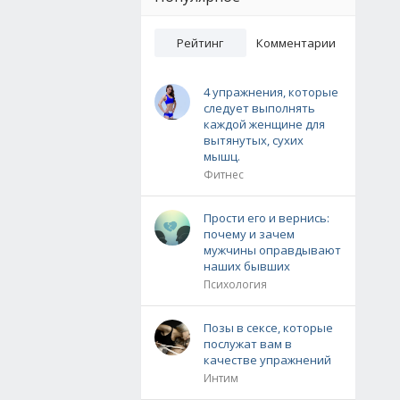
Рейтинг
Комментарии
4 упражнения, которые
следует выполнять
каждой женщине для
вытянутых, сухих
мышц.
Фитнес
Прости его и вернись:
почему и зачем
мужчины оправдывают
наших бывших
Психология
Позы в сексе, которые
послужат вам в
качестве упражнений
Интим