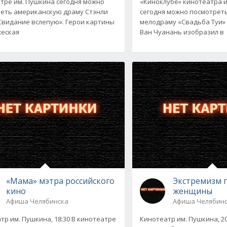
тре им. Пушкина сегодня можно
«Киноклубе» кинотеатра 
еть американскую драму Стэнли
сегодня можно посмотрет
Свидание вслепую». Герои картины
мелодраму «Свадьба Туи» (
жеская
Ван Чуанань изобразил в
«Мама» мэтра российского
Экстремизм 
кино
женщины
Афиша Челябинска
Афиша Челябин
тр им. Пушкина, 18:30 В кинотеатре
Кинотеатр им. Пушкина, 2