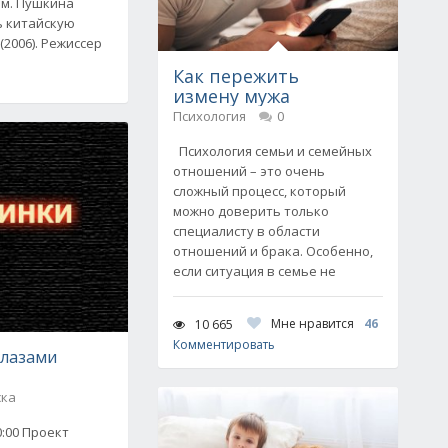
им. Пушкина
ь китайскую
2006). Режиссер
Как пережить
измену мужа
Психология
0
Психология семьи и семейных
отношений – это очень
сложный процесс, который
можно доверить только
специалисту в области
отношений и брака. Особенно,
если ситуация в семье не
Мне нравится
46
10 665
Комментировать
глазами
ска
0:00 Проект