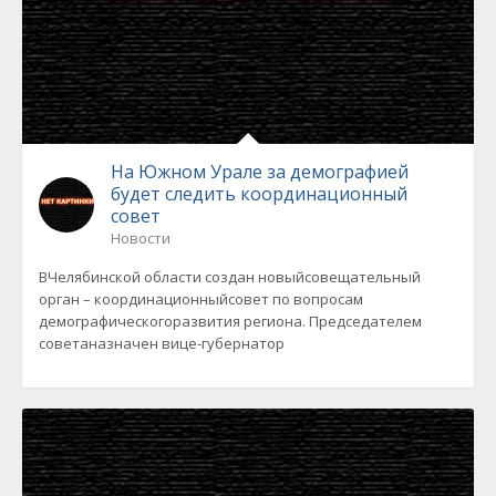
На Южном Урале за демографией
будет следить координационный
совет
Новости
ВЧелябинской области создан новыйсовещательный
орган – координационныйсовет по вопросам
демографическогоразвития региона. Председателем
советаназначен вице-губернатор