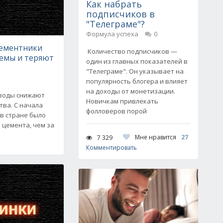
Как набрать
подписчиков в
"Телеграме"?
Формула успеха
0
цементники
Количество подписчиков —
емы и теряют
один из главных показателей в
"Телеграме". Он указывает на
популярность блогера и влияет
на доходы от монетизации.
аводы снижают
Новичкам привлекать
тва. С начала
фолловеров порой
 в стране было
 цемента, чем за
Мне нравится
27
7 329
Комментировать