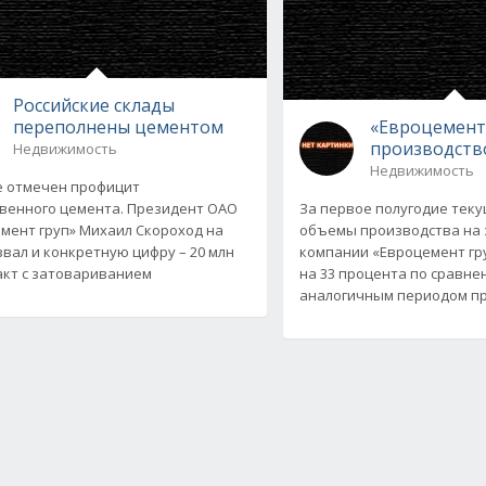
Российские склады
переполнены цементом
«Евроцемент
производств
Недвижимость
Недвижимость
е отмечен профицит
венного цемента. Президент ОАО
За первое полугодие теку
мент груп» Михаил Скороход на
объемы производства на
звал и конкретную цифру – 20 млн
компании «Евроцемент гр
акт с затовариванием
на 33 процента по сравне
аналогичным периодом пр