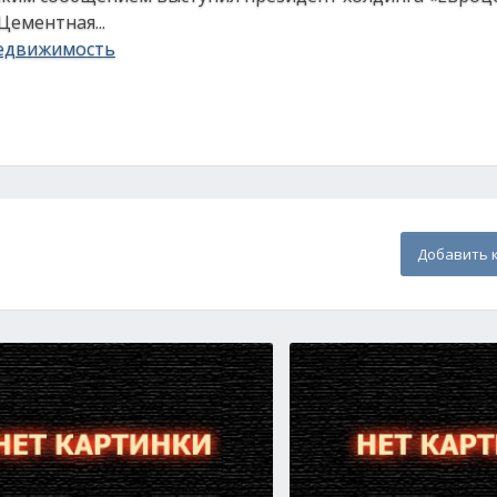
ементная...
едвижимость
Добавить 