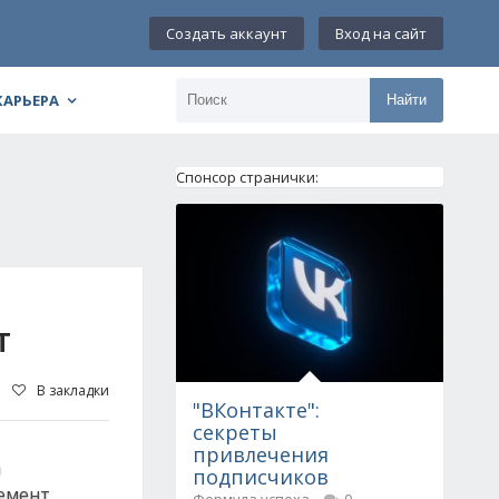
Создать аккаунт
Вход на сайт
КАРЬЕРА
Найти
Спонсор странички:
Т
В закладки
"ВКонтакте":
секреты
привлечения
а
подписчиков
цемент