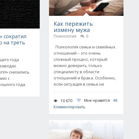
Как пережить
измену мужа
» сократил
Психология
0
о на треть
Психология семьи и семейных
отношений – это очень
сложный процесс, который
щего года
можно доверить только
 заводах
специалисту в области
упп» снизились
отношений и брака. Особенно,
нию с
если ситуация в семье не
ошлого года.
Мне нравится
46
10 670
Комментировать