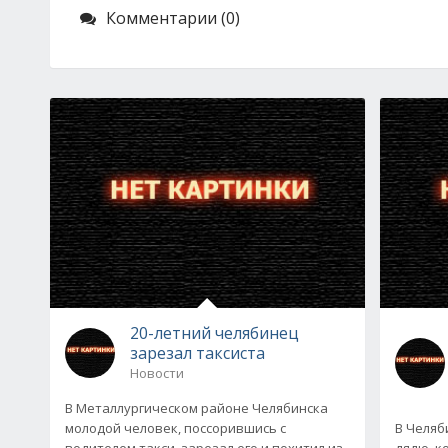
Комментарии (0)
20-летний челябинец
зарезал таксиста
Новости
В Металлургическом районе Челябинска
молодой человек, поссорившись с
В Челяб
водителем такси, зарезал его и похитил из
дядю, к