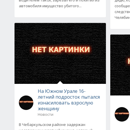
автомобиля имущество убитого...
сообщил
следств
Челяби
На Южном Урале 16-
летний подросток пытался
изнасиловать взрослую
женщину
Новости
В Чебаркульском районе задержан