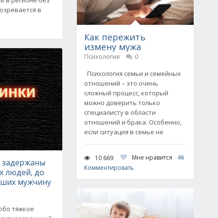
озревается в
Как пережить
измену мужа
Психология
0
Психология семьи и семейных
отношений – это очень
сложный процесс, который
можно доверить только
специалисту в области
отношений и брака. Особенно,
если ситуация в семье не
Мне нравится
46
10 669
е задержаны
Комментировать
х людей, до
вших мужчину
обо тяжкое