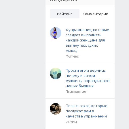
Рейтинг
Комментарии
4 упражнения, которые
следует выполнять
каждой женщине для
вытянутых, сухих
мышц.
Фитнес
Прости его и вернись:
почему и зачем
мужчины оправдывают
наших бывших
Психология
Позы в сексе, которые
послужат вам в
качестве упражнений
Интим