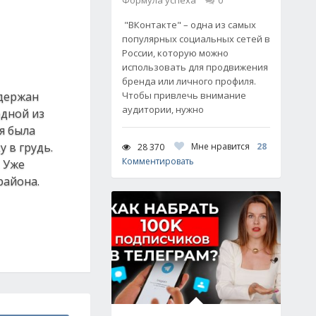
Формула успеха
0
"ВКонтакте" – одна из самых
популярных социальных сетей в
России, которую можно
использовать для продвижения
бренда или личного профиля.
адержан
Чтобы привлечь внимание
аудитории, нужно
одной из
я была
 в грудь.
Мне нравится
28
28 370
Комментировать
. Уже
района.