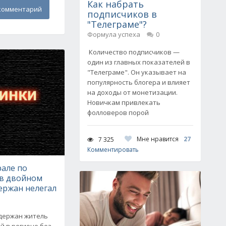
Как набрать
комментарий
подписчиков в
"Телеграме"?
Формула успеха
0
Количество подписчиков —
один из главных показателей в
"Телеграме". Он указывает на
популярность блогера и влияет
на доходы от монетизации.
Новичкам привлекать
фолловеров порой
Мне нравится
27
7 325
Комментировать
але по
в двойном
ержан нелегал
адержан житель
й в регионе без