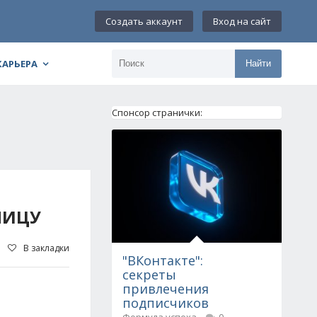
Создать аккаунт
Вход на сайт
КАРЬЕРА
Найти
Спонсор странички:
НИЦУ
В закладки
"ВКонтакте":
секреты
привлечения
подписчиков