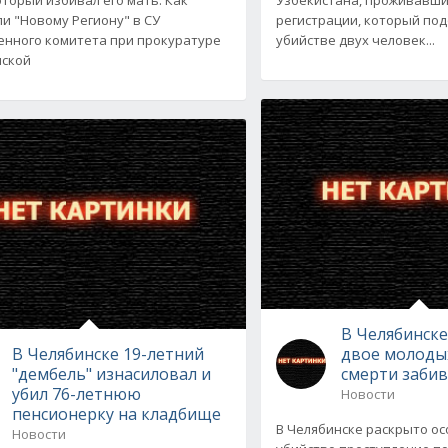
и "Новому Региону" в СУ
регистрации, который под
енного комитета при прокуратуре
убийстве двух человек...
нской
В Челябинск
В Челябинске 19-летний
двое молоды
"дембель" изнасиловал и
смерти заби
убил 76-летнюю
Новости
пенсионерку на кладбище
В Челябинске раскрыто ос
Новости