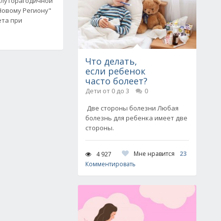
олуторагодичной
Новому Региону"
ета при
Что делать,
если ребенок
часто болеет?
Дети от 0 до 3
0
Две стороны болезни Любая
болезнь для ребенка имеет две
стороны.
Мне нравится
23
4 927
Комментировать