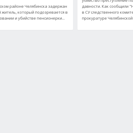
убийство преступление п
ском районе Челябинска задержан
давности. Как сообщили "
 житель, который подозревается в
в СУ следственного комит
овании и убийстве пенсионерки...
прокуратуре Челябинской