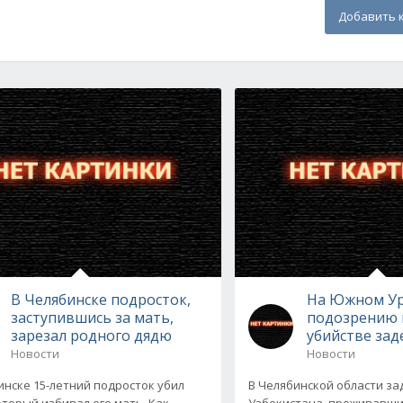
Добавить 
В Челябинске подросток,
На Южном Ур
заступившись за мать,
подозрению 
зарезал родного дядю
убийстве зад
Новости
Новости
инске 15-летний подросток убил
В Челябинской области з
оторый избивал его мать. Как
Узбекистана, проживавши