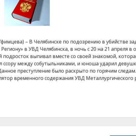
 Уфимцева) – В Челябинске по подозрению в убийстве з
гиону» в УВД Челябинска, в ночь с 20 на 21 апреля в 
 подросток выпивал вместе со своей знакомой, котора
ал ссору между собутыльниками, и юноша ударил девушку
 Данное преступление было раскрыто по горячим следам
олятор временного содержания УВД Металлургического 