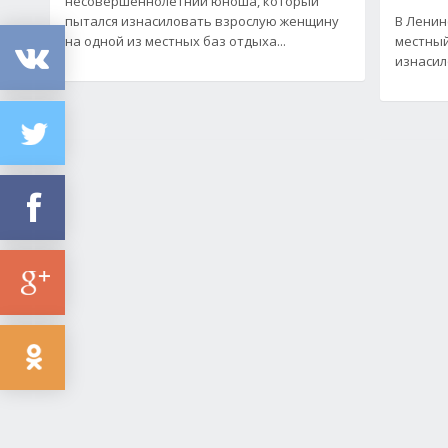
несовершеннолетний юноша, который
пытался изнасиловать взрослую женщину
В Ленин
на одной из местных баз отдыха...
местный
изнасил