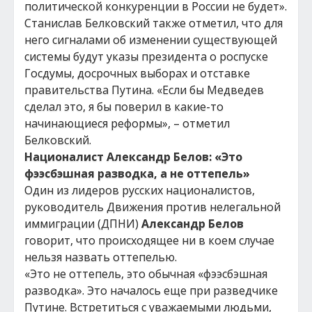
политической конкуренции в России не будет».
Станислав Белковский также отметил, что для
него сигналами об изменении существующей
системы будут указы президента о роспуске
Госдумы, досрочных выборах и отставке
правительства Путина. «Если бы Медведев
сделал это, я бы поверил в какие-то
начинающиеся реформы», – отметил
Белковский.
Националист Александр Белов: «Это
фээсбэшная разводка, а не оттепель»
Один из лидеров русских националистов,
руководитель Движения против нелегальной
иммиграции (ДПНИ)
Александр Белов
говорит, что происходящее ни в коем случае
нельзя назвать оттепелью.
«Это не оттепель, это обычная «фээсбэшная
разводка». Это началось еще при разведчике
Путине. Встретиться с уважаемыми людьми,