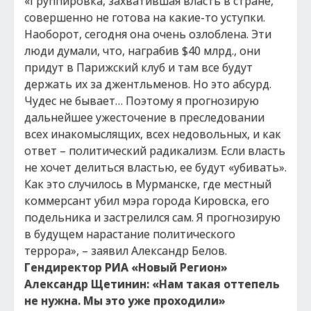
«Группировка, захватившая власть в стране,
совершенно не готова на какие-то уступки.
Наоборот, сегодня она очень озлоблена. Эти
люди думали, что, награбив $40 млрд., они
придут в Парижский клуб и там все будут
держать их за джентльменов. Но это абсурд.
Чудес не бывает… Поэтому я прогнозирую
дальнейшее ужесточение в преследовании
всех инакомыслящих, всех недовольных, и как
ответ – политический радикализм. Если власть
не хочет делиться властью, ее будут «убивать».
Как это случилось в Мурманске, где местный
коммерсант убил мэра города Кировска, его
подельника и застрелился сам. Я прогнозирую
в будущем нарастание политического
террора», – заявил Александр Белов.
Гендиректор РИА «Новый Регион»
Александр Щетинин: «Нам такая оттепель
не нужна. Мы это уже проходили»