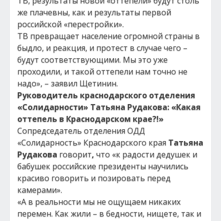
ТВ, результаты новой «оттепели» будут столь
же плачевны, как и результаты первой
российской «перестройки».
ТВ превращает население огромной страны в
быдло, и реакция, и протест в случае чего –
будут соответствующими. Мы это уже
проходили, и такой оттепели нам точно не
надо», – заявил Щетинин.
Руководитель краснодарского отделения
«Солидарности» Татьяна Рудакова: «Какая
оттепель в Краснодарском крае?!»
Сопредседатель отделения ОДД
«Солидарность» Краснодарского края
Татьяна
Рудакова
говорит
,
что «к радости дедушек и
бабушек российские президенты научились
красиво говорить и позировать перед
камерами».
«А в реальности мы не ощущаем никаких
перемен. Как жили – в бедности, нищете, так и