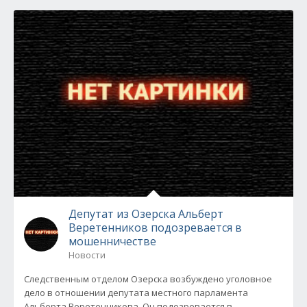
Депутат из Озерска Альберт
Веретенников подозревается в
мошенничестве
Новости
Следственным отделом Озерска возбуждено уголовное
дело в отношении депутата местного парламента
Альберта Веретенникова. Он подозревается в