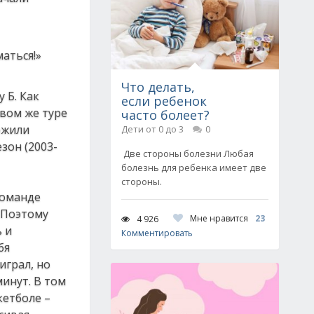
Что делать,
 Б. Как
если ребенок
рвом же туре
часто болеет?
ожили
Дети от 0 до 3
0
зон (2003-
Две стороны болезни Любая
болезнь для ребенка имеет две
стороны.
 команде
 Поэтому
Мне нравится
23
4 926
 и
Комментировать
бя
играл, но
минут. В том
кетболе –