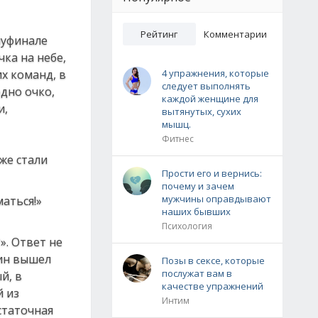
Рейтинг
Комментарии
олуфинале
чка на небе,
х команд, в
4 упражнения, которые
следует выполнять
дно очко,
каждой женщине для
и,
вытянутых, сухих
мышц.
Фитнес
 же стали
Прости его и вернись:
почему и зачем
мужчины оправдывают
наших бывших
Психология
». Ответ не
лин вышел
Позы в сексе, которые
послужат вам в
й, в
качестве упражнений
й из
Интим
статочная