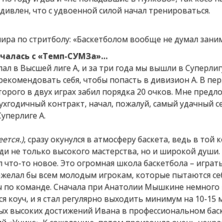
удивлен, что с удвоенной силой начал тренироваться.
ачалась с «Темп-СУМЗа»…
пал в Высшей лиге А, и за три года мы вышли в Суперлигу
рекомендовать себя, чтобы попасть в дивизион А. В пе
торого в двух играх забил порядка 20 очков. Мне предл
вухгодичный контракт, начал, пожалуй, самый удачный се
Суперлиге А.
еется.)
, сразу окунулся в атмосферу баскета, ведь в той
ди не только высокого мастерства, но и широкой души.
 что-то новое. Это огромная школа баскетбола – играть
ожелал бы всем молодым игрокам, которые пытаются се
ы по команде. Сначала при Анатолии Мышкине немного 
я коуч, и я стал регулярно выходить минимум на 10-15 
мых высоких достижений Ивана в профессиональном бас