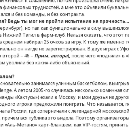
кий «Уникс». К сожалению, потом произошла очень некра
а финансовых трудностей, а мне это объявили буквальн
ался и без команды, и без контракта.
я? Ведь ты мог не пройти испытание на прочность…
атеринбург), но так как функционально в силу вышеизло
 Нижний Тагил в фарм-клуб. Нельзя сказать, что этот п
в среднем набирал 25 очков за игру. К тому же именно т
иально он нигде не зарегистрирован. В двух играх с Уф
о второй – 46 –
Прим. автора
), после чего «подняли» в «
м уволили без каких-либо объяснений.
болом?
 основательно занимался уличным баскетболом, выигры
lenge. А летом 2005-го случилась несколько комичная си
нды «Кактусы») ехали в Москву, и мои друзья из друг
одного игрока предложили поиграть. Что называется, п
ната России, где соперничали с легендарной московско
, причем вся публика это видела. Поэтому организаторы
и «Аль-Метано» карт-бланшем, как VIP-гостям, принять 