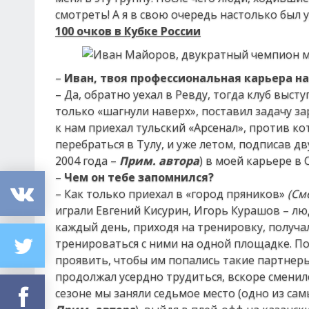
смотреть! А я в свою очередь настолько был 
100 очков в Кубке России
–
Иван, твоя профессиональная карьера н
– Да, обратно уехал в Ревду, тогда клуб высту
только «шагнули наверх», поставил задачу за
к нам приехал тульский «Арсенал», против ко
перебраться в Тулу, и уже летом, подписав д
2004 года –
Прим. автора
) в моей карьере в 
–
Чем он тебе запомнился?
– Как только приехал в «город пряников»
(См
играли Евгений Кисурин, Игорь Курашов – лю
каждый день, приходя на тренировку, получал
тренироваться с ними на одной площадке. П
проявить, чтобы им попались такие партнер
продолжал усердно трудиться, вскоре сменилс
сезоне мы заняли седьмое место (одно из са