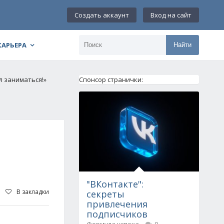
Создать аккаунт
Вход на сайт
КАРЬЕРА
Найти
л заниматься!»
Спонсор странички:
"ВКонтакте":
В закладки
секреты
привлечения
подписчиков