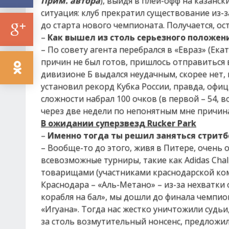
Прим. автора
), выйдя в плей-офф на казанс
ситуация: клуб прекратил существование из-з
до старта нового чемпионата. Получается, ост
–
Как вышел из столь серьезного положени
– По совету агента перебрался в «Евраз» (Ек
причин не был готов, пришлось отправиться в
дивизионе Б выдался неудачным, скорее нет, 
установил рекорд Кубка России, правда, офиц
сложности набрал 100 очков (в первой – 54, в
через две недели по непонятным мне причина
В ожидании суперзвезд Rucker Park
–
Именно тогда ты решил заняться стрит
– Вообще-то до этого, живя в Питере, очень
всевозможные турниры, такие как Adidas Chal
товарищами (участниками краснодарской кома
Краснодара – «Аль-Метано» – из-за нехватки 
корабля на бал», мы дошли до финала чемпио
«Игуана». Тогда нас жестко уничтожили судьи
за столь возмутительный нонсенс, предложил