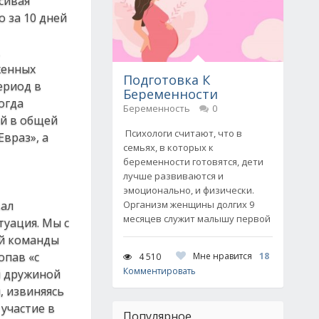
сивая
о за 10 дней
женных
Подготовка К
ериод в
Беременности
огда
Беременность
0
ой в общей
Психологи считают, что в
Евраз», а
семьях, в которых к
беременности готовятся, дети
лучше развиваются и
эмоционально, и физически.
вал
Организм женщины долгих 9
месяцев служит малышу первой
туация. Мы с
ой команды
опав «с
Мне нравится
18
4 510
Комментировать
й дружиной
, извиняясь
участие в
Популярное