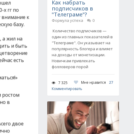
Как набрать
рошел
подписчиков в
-х гг по
"Телеграме"?
у внимание к
Формула успеха
0
скую базу.
Количество подписчиков —
один из главных показателей в
 а жил на
"Телеграме". Он указывает на
дить и быть
популярность блогера и влияет
ицетворение
на доходы от монетизации.
ейчас есть
Новичкам привлекать
фолловеров порой
Мне нравится
27
7 325
Комментировать
м ростом
но в
сего двое
ично