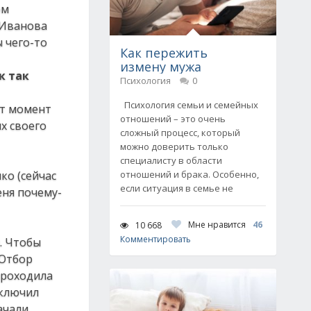
ом
 Иванова
 чего-то
Как пережить
измену мужа
к так
Психология
0
Психология семьи и семейных
от момент
отношений – это очень
х своего
сложный процесс, который
можно доверить только
специалисту в области
ко (сейчас
отношений и брака. Особенно,
если ситуация в семье не
еня почему-
Мне нравится
46
10 668
Комментировать
. Чтобы
 Отбор
проходила
включил
ачали