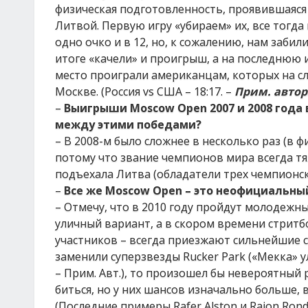
физическая подготовленность, проявившаяся в
Литвой. Первую игру «убираем» их, все тогда
одно очко и в 12, но, к сожалению, нам забил
итоге «качели» и проигрыш, а на последнюю и
место проиграли американцам, которых на сл
Москве. (Россия vs США – 18:17. –
Прим. автор
–
Выигрыши Moscow Open 2007 и 2008 года 
между этими победами?
– В 2008-м было сложнее в несколько раз (в 
потому что звание чемпионов мира всегда тяж
подъехала Литва (обладатели трех чемпионск
–
Все же Moscow Open – это неофициальн
– Отмечу, что в 2010 году пройдут молодежн
уличный вариант, а в скором времени стритбо
участников – всегда приезжают сильнейшие с
заменили суперзвезды Rucker Park («Мекка» 
– Прим. Авт.), то произошел бы невероятный
биться, но у них шансов изначально больше, 
(Последние примеры Rafer Alston и Rajon Rond