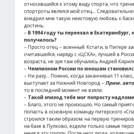
относившийся к этому виду спорта, что трени
спортроты являлся мой отец… Следовательно,
внедрил мне такую неистовую любовь к баскет
достичь.
–
В 1994 году ты переехал в Екатеринбург,
получилось?
– Просто отец – военный. Кстати, в Питере 
считавшейся, наряду с «ЦСКА», лучшей в Рос
возраста, не зря там обучались Андрей Кири
–
Чемпионом России по юношам становилс
– Ни разу… Помню, когда заканчивал 11 класс
выступает за Нижний Новгород –
Прим. авт
то в последний момент не взяли.
–
Такой эпизод тебя мог попросту надлом
– Благо, этого не произошло. Но самый прият
попасть в основную команду питерского «Спа
строился таким образом: на первую трениров
на базе в Пулково, ездили только самые пер
меня в эту группу. После чего люди, ходившие