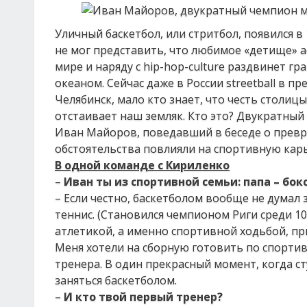
Уличный баскетбол, или стритбол, появился в 
не мог представить, что любимое «детище» 
мире и наряду с hip-hop-culture раздвинет 
океаном. Сейчас даже в России streetball в пр
Челябинск, мало кто знает, что честь стол
отстаивает наш земляк. Кто это? Двукратный
Иван Майоров, поведавший в беседе о превра
обстоятельства повлияли на спортивную карь
В одной команде с Кириленко
–
Иван ты из спортивной семьи: папа – бок
– Если честно, баскетболом вообще не думал
теннис. (Становился чемпионом Риги среди 10
атлетикой, а именно спортивной ходьбой, пр
Меня хотели на сборную готовить по спортив
тренера. В один прекрасный момент, когда 
заняться баскетболом.
–
И кто твой первый тренер?