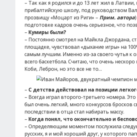
– Так как я родился и до 13 лет жил в Латвии
прибалтийскую школу, под руководством Валд
прозвищу «Моцарт из Риги» –
Прим. автора
подготовке кадров очень серьезное, что поз
–
Кумиры были?
– Постоянно смотрел на Майкла Джордана, ста
площадке, чувствовал «дыхание игры» на 100%
самым лучшим. Именно из-за своего чутья к 
всего баскетбола. Считаю, что очень нескоро 
Коби, Леброн, но это все не то…
–
С детства действовал на позиции легко
– Всегда играл второго-третьего номера. Это 
был очень легкий, много конкурсов бросков с
последствии в отца стал набирать массу.
–
Когда понял, что окончательно и беспов
– Определяющим моментом послужила следующ
русских, я и мой хороший друг, у которого 