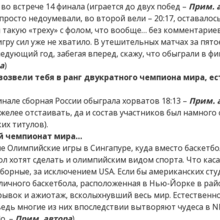
о встрече 14 финала (играется до двух побед –
Прим. 
 просто недоумевали, во второй вели – 20:17, оставалос
и такую «треху» с фолом, что вообще… без комментариев 
гру сил уже не хватило. В утешительных матчах за пят
едующий год, забегая вперед, скажу, что обыграли в ф
а
)
возвели тебя в ранг двукратного чемпиона мира, е
финале сборная России обыграла хорватов 18:13 –
Прим. 
елее отстаивать, да и состав участников был намного 
их титулов).
ый чемпионат мира…
ые Олимпийские игры в Сингапуре, куда вместо баскетбо
л хотят сделать и олимпийским видом спорта. Что каса
борные, за исключением USA. Если бы американских ст
уличного баскетбола, расположенная в Нью-Йорке в ра
 рывок и ажиотаж, всколыхнувший весь мир. Естественн
ведь многие из них впоследствии вытворяют чудеса в N
o. –
Прим. автора
)