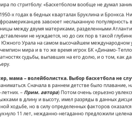
1950-х годах в бедных кварталах Бруклина и Бронкса. Н
афроамериканцев завоюет неслыханную популярность 
границы между двумя материками, разделенными Атлант
едставлении не нуждается, но до сих пор в такой глубинк
ицы Южного Урала на самом высочайшем международном 
 чемпион мира и в то же время игрок БК «Динамо-Тепл
тностях судьбы, выпавших на его долю, и о том, как д
еру.
сер, мама – волейболистка. Выбор баскетбола не сл
 заниматься. Сначала в раннем детстве было плавание, 
-летних. –
Прим. автора
) Потом очень серьезно увлекс
ыжками в длину и высоту, имел разряды в данных дисци
ной ходьбе, но в силу определенных факторов оказался
стукнуло 11 лет, нежданно-негаданно предложили целен