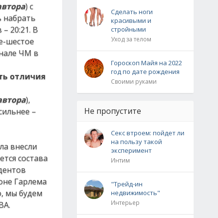
автора
) с
Сделать ноги
ь набрать
красивыми и
– 20:21. В
стройными
Уход за телом
ое-шестое
инале ЧМ в
Гороскоп Майя на 2022
год по дате рождения
сть отличия
Своими руками
автора
),
Не пропустите
сильнее –
Секс втроем: пойдет ли
на пользу такой
ла внесли
эксперимент
ется состава
Интим
удентов
йоне Гарлема
"Трейд-ин
о, мы будем
недвижимость"
Интерьер
BA.