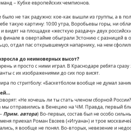
манд – Кубке европейских чемпионов.
е было не так радужно: кое-как вышли из группы, а в п
ебе такую картину: 10:00 утра, Воробьевы горы, ни обла
и видят на площадке «жесткую раздачу» двух российски
 в финале в овертайме обыграли Эстонию с разницей в о
цо, отдал пас открывшемуся напарнику, на нем сфолил
возросла до неимоверных высот?
арень и просто с ними играл. В Краснодаре ребята сразу
анты с их изображениями до сих пор висят.
щей…
ворят: «Не хочешь ли ты стать членом сборной России?
ода мы отправились в Венецию на ЧМ. Правда, первый б
 –
Прим. автора
) Во-первых, состав был не особо сильны
еня приехал Роман Евсеев («Игуана») и трое москвиче
ались, я вообще не понял. Во-вторых, невезение и недо