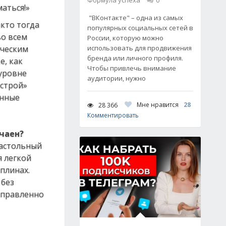
Формула успеха
0
"ВКонтакте" – одна из самых
икто тогда
популярных социальных сетей в
во всем
России, которую можно
ическим
использовать для продвижения
бренда или личного профиля.
е, как
Чтобы привлечь внимание
уровне
аудитории, нужно
острой»
анные
Мне нравится
28
28 366
Комментировать
учаен?
настольный
я легкой
плинах.
 без
аправленно