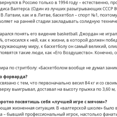
, вернулся в Россию только в 1994 году – естественно, п
иса Валтерса. (Один из лучших разыгрывающих СССР 80
) В Латвии, как и в Литве, баскетбол – спорт №1, поэтом
воляет на ранней стадии закладывать солидную техниче
рался понять его видение basketball. Джордан не играл,
, относился к ней, как к жизни, в которой должен побе
окружающему миру, к баскетболу он самый великий, ол
появятся такие люди, как «Его Воздушество». Конечно, с
го форварда?
связано с тем, что первоначально весил 84 кг и со свои
верху выигрывал, доставал на высоту прыжка по 3,60 м, 
оротно посвятишь себя «лучшей игре с мячом»?
ая жизненная ситуация. В «валтерской школе» было в
папа – бывший профессиональный игрок, настолько фанат