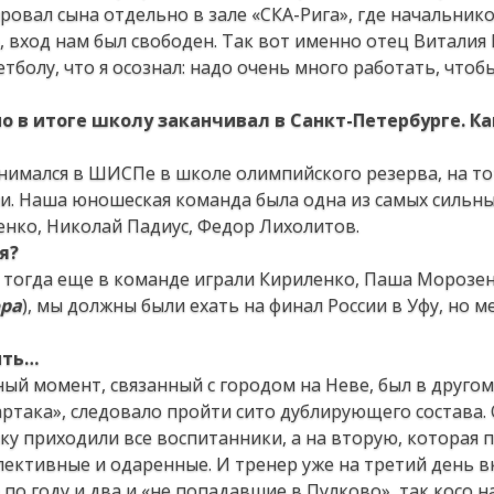
ровал сына отдельно в зале «СКА-Рига», где начальник
 вход нам был свободен. Так вот именно отец Виталия
болу, что я осознал: надо очень много работать, чтобы
 но в итоге школу заканчивал в Санкт-Петербурге. Ка
занимался в ШИСПе в школе олимпийского резерва, на т
сии. Наша юношеская команда была одна из самых сильны
ленко, Николай Падиус, Федор Лихолитов.
я?
, тогда еще в команде играли Кириленко, Паша Морозен
ора
), мы должны были ехать на финал России в Уфу, но м
ить…
ный момент, связанный с городом на Неве, был в другом
ртака», следовало пройти сито дублирующего состава.
ку приходили все воспитанники, а на вторую, которая 
спективные и одаренные. И тренер уже на третий день 
 по году и два и «не попадавшие в Пулково», так косо н