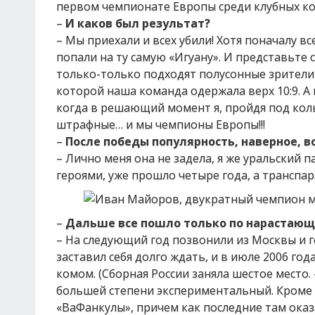
первом чемпионате Европы среди клубных ко
–
И каков был результат?
– Мы приехали и всех убили! Хотя поначалу вс
попали на ту самую «Игуану». И представьте с
только-только подходят полусонные зрители 
которой наша команда одержала верх 10:9. А
когда в решающий момент я, пройдя под коль
штрафные… и мы чемпионы Европы!!!
–
После победы популярность, наверное, 
– Лично меня она не задела, я же уральский п
героями, уже прошло четыре года, а транспар
–
Дальше все пошло только по нарастаю
– На следующий год позвонили из Москвы и го
заставил себя долго ждать, и в июле 2006 г
комом. (Сборная России заняла шестое место.
большей степени экспериментальный. Кроме м
«ВаФанкулы», причем как последние там оказ