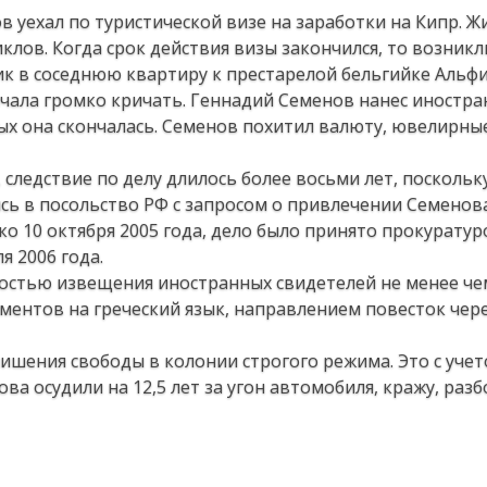
 уехал по туристической визе на заработки на Кипр. Жи
клов. Когда срок действия визы закончился, то возник
к в соседнюю квартиру к престарелой бельгийке Альфи
ачала громко кричать. Геннадий Семенов нанес иностра
ых она скончалась. Семенов похитил валюту, ювелирны
следствие по делу длилось более восьми лет, поскольк
ь в посольство РФ с запросом о привлечении Семенов
ко 10 октября 2005 года, дело было принято прокуратур
я 2006 года.
остью извещения иностранных свидетелей не менее че
ументов на греческий язык, направлением повесток чер
ишения свободы в колонии строгого режима. Это с уче
ова осудили на 12,5 лет за угон автомобиля, кражу, раз