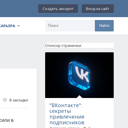
Создать аккаунт
Вход на сайт
КАРЬЕРА
Найти
Спонсор странички:
В закладки
"ВКонтакте":
секреты
привлечения
сили в
подписчиков