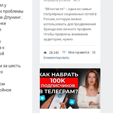
Формула успеха
0
л у
"ВКонтакте" – одна из самых
ли проблемы
популярных социальных сетей в
е Дпунинг.
России, которую можно
нке
использовать для продвижения
е
бренда или личного профиля.
Чтобы привлечь внимание
аудитории, нужно
у
а к
Мне нравится
28
28 343
ой
Комментировать
м за шесть
ез
том
бойное