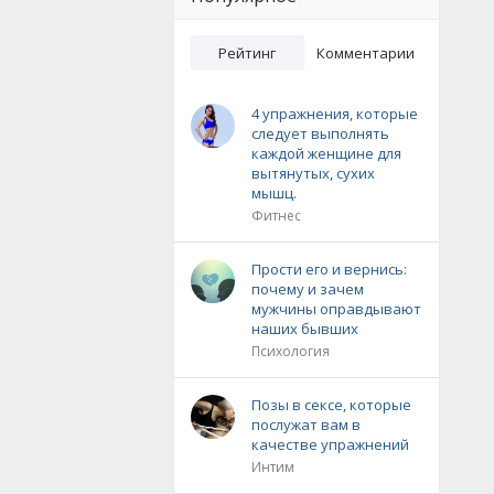
Рейтинг
Комментарии
4 упражнения, которые
следует выполнять
каждой женщине для
вытянутых, сухих
мышц.
Фитнес
Прости его и вернись:
почему и зачем
мужчины оправдывают
наших бывших
Психология
Позы в сексе, которые
послужат вам в
качестве упражнений
Интим