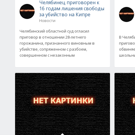
Челябинец приговорен к
16 годам лишения свободы
за убийство на Кипре
Новости
Челябинский областной суд огласил
приговор в отношении 28-летнего
В Челяб
горожанина, признанного виновным в
пригово
убийстве, сопряженном с разбоем,
обвиняе
совершенном с незаконным
школьни