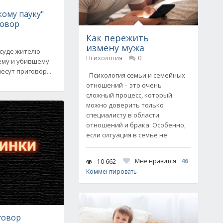
кому пауку"
говор
Как пережить
измену мужа
 суде жителю
Психология
0
ему и убившему
есут приговор...
Психология семьи и семейных
отношений – это очень
сложный процесс, который
можно доверить только
специалисту в области
отношений и брака. Особенно,
если ситуация в семье не
Мне нравится
46
10 662
Комментировать
говор