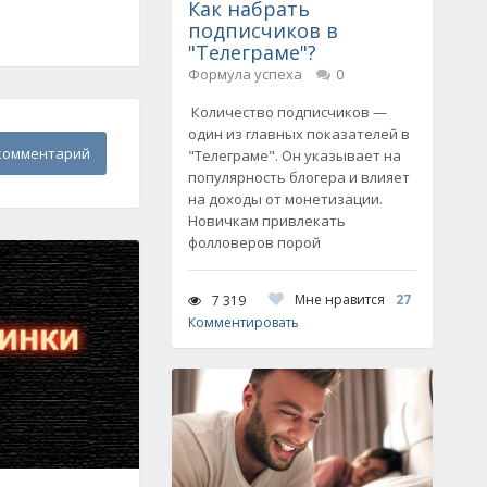
Как набрать
подписчиков в
"Телеграме"?
Формула успеха
0
Количество подписчиков —
один из главных показателей в
комментарий
"Телеграме". Он указывает на
популярность блогера и влияет
на доходы от монетизации.
Новичкам привлекать
фолловеров порой
Мне нравится
27
7 319
Комментировать