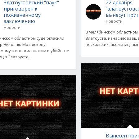
Златоустовский "паук"
22 декабря
приговорен к
"златоустовс
пожизненному
вынесут при
заключению
Новости
Новости
В Челябинском областном
инском областном суде огласили
Златоуста, изнасиловавш
р Николаю Мозглякову,
нескольких школьниц, вын
мому в изнасиловании и убийстве
ц в Златоусте...
Вынесен при