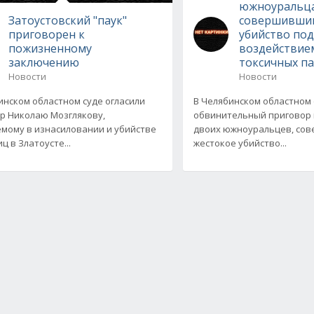
южноуральц
Затоустовский "паук"
совершивши
приговорен к
убийство по
пожизненному
воздействие
заключению
токсичных п
Новости
Новости
инском областном суде огласили
В Челябинском областном
р Николаю Мозглякову,
обвинительный приговор
мому в изнасиловании и убийстве
двоих южноуральцев, со
ц в Златоусте...
жестокое убийство...