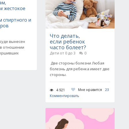
ам,
м жестокое
д
м спиртного и
аров
Что делать,
если ребенок
 суде вынесен
часто болеет?
 в отношении
вершивших
Дети от 0 до 3
0
Две стороны болезни Любая
болезнь для ребенка имеет две
стороны.
Мне нравится
23
4 921
Комментировать