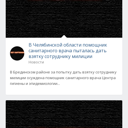
В Челябинской области помощник
санитарного врача пыталась дать
взятку сотруднику милиции
Новости
В Брединском районе за попытку дать взятку сотруднику
милиции осуждена помощник санитарного врача Центра
гигиены и эпидемиологии...