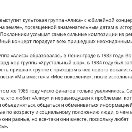
 выступит культовая группа «Алиса» с юбилейной конце
0 на земле», посвященной знаменательным датам в исто
. Поклонники услышат самые сильные композиции из ре
лейный концерт порадует всех пришедших неожиданным
ппа «Алиса» образовалась в Ленинграде в 1983 году. Во 
рд-кор группы «Хрустальный шар», в 1984 году был за
ть пришла к группе с приходом в нее нового вокалист
 песни «Мы вместе» и «Мое поколение», после исполнен
том же 1985 году число фанатов только увеличилось. С
 те, кто любит «Алису» и неравнодушен к проблемам, ко
ся объединяться, общаться и обмениваться информацией
ые по возрасту и социальному положению люди, о чем
 они разные, но все-таки они вместе, поскольку любят
сы».