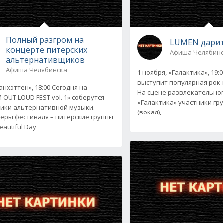
Полный разгром на
LUMEN дарит
концерте питерских
Афиша Челябин
альтернативщиков
Афиша Челябинска
1 ноября, «Галактика», 19:
выступит популярная рок
анхэттен», 18:00 Сегодня на
На сцене развлекательно
 OUT LOUD FEST vol. 1» соберутся
«Галактика» участники гр
ики альтернативной музыки.
(вокал),
еры фестиваля – питерские группы
eautiful Day