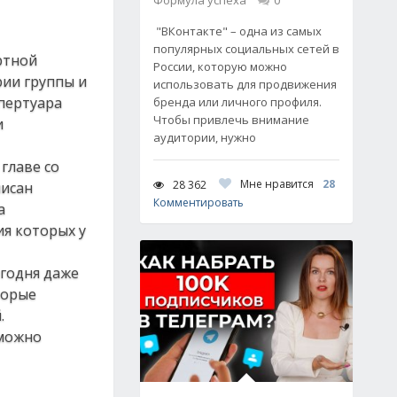
Формула успеха
0
"ВКонтакте" – одна из самых
популярных социальных сетей в
ртной
России, которую можно
рии группы и
использовать для продвижения
пертуара
бренда или личного профиля.
Чтобы привлечь внимание
и
аудитории, нужно
главе со
Мне нравится
28
28 362
писан
Комментировать
а
ия которых у
егодня даже
торые
.
 можно