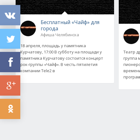
Бесплатный «Чайф» для
города
Афиша Челябинска
18 апреля, площадь у памятника
Курчатову, 17:00 В субботу на площади у
Театр д
памятника Курчатову состоится концерт
группа 
рок-группы «Чайф». В честь пятилетия
пионеро
компании Tele2 в
времени
програ