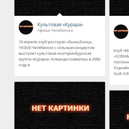
Культовая «Курара»
Афиша Челябинска
19 апреля, клуб-ресторан «Dынц-Dынц»,
19:00 В Челябинске с сольным концертом
Клуб «М
выступит культовая екатеринбургская
«SCREAM
группа «Курара». Команда появилась в 2000
поклонн
году в
Хэдлайн
Such A B