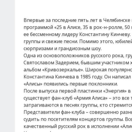
Впервые за последние пять лет в Челябинске
программой «25 в Алисе, 35 в рок-н-ролле, 5
ее бессменному лидеру Константину Кинчеву
группы и свежие песни. Помимо этого, юби
сюрпризами и грандиозным шоу.
Одна из основоположников русского рока, гру
Святославом Задерием, бывшим участником ха
альбом «Кривозеркалье». Широкая популярнос
Константина Кинчева в 1985 году. Он написал
«Алисы» появились первые поклонники.
После выпуска первой пластинки «Энергия» в 
существует фан-клуб «Армия Алиса» – это все
затрагиваются в песнях группы, кто стремит
Представители фан-клуба – совершенно разн
судить по посетителям концертов группы. Все
качественный русский рок в исполнении «Али