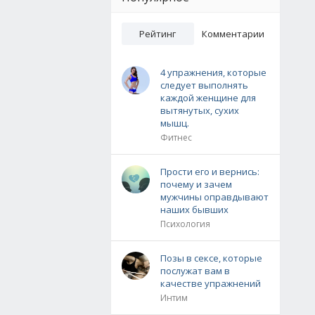
Рейтинг
Комментарии
4 упражнения, которые
следует выполнять
каждой женщине для
вытянутых, сухих
мышц.
Фитнес
Прости его и вернись:
почему и зачем
мужчины оправдывают
наших бывших
Психология
Позы в сексе, которые
послужат вам в
качестве упражнений
Интим