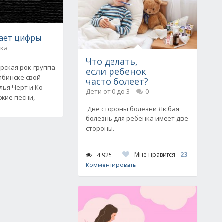
тает цифры
ска
Что делать,
ерская рок-группа
если ребенок
ябинске свой
часто болеет?
Илья Черт и Ко
Дети от 0 до 3
0
ежие песни,
Две стороны болезни Любая
болезнь для ребенка имеет две
стороны.
Мне нравится
23
4 925
Комментировать