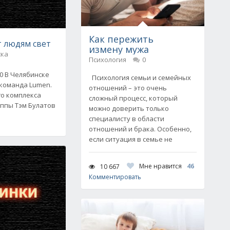
Как пережить
 людям свет
измену мужа
ска
Психология
0
00 В Челябинске
Психология семьи и семейных
-команда Lumen.
отношений – это очень
го комплекса
сложный процесс, который
уппы Тэм Булатов
можно доверить только
специалисту в области
отношений и брака. Особенно,
если ситуация в семье не
Мне нравится
46
10 667
Комментировать