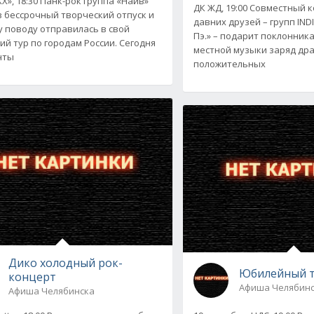
Х», 18:30 Панк-рок группа «Наив»
ДК ЖД, 19:00 Совместный 
в бессрочный творческий отпуск и
давних друзей – групп INDI
у поводу отправилась в свой
Пэ.» – подарит поклонник
ий тур по городам России. Сегодня
местной музыки заряд дра
нты
положительных
Дико холодный рок-
Юбилейный т
концерт
Афиша Челябин
Афиша Челябинска