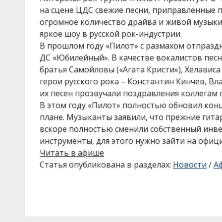
на сцене ЦДС свежие песни, приправленные 
огромное количество драйва и живой музыки
яркое шоу в русской рок-индустрии.
В прошлом году «Пилот» с размахом отпраздн
ДС «Юбилейный». В качестве вокалистов пес
братья Самойловы («Агата Кристи»), Хелависа
герои русского рока – Константин Кинчев, 
их песен прозвучали поздравления коллегам 
В этом году «Пилот» полностью обновил кон
плане. Музыканты заявили, что прежние гита
вскоре полностью сменили собственный инве
инструменты, для этого нужно зайти на офиц
Читать в афише
Статья опубликована в разделах:
Новости
/
А