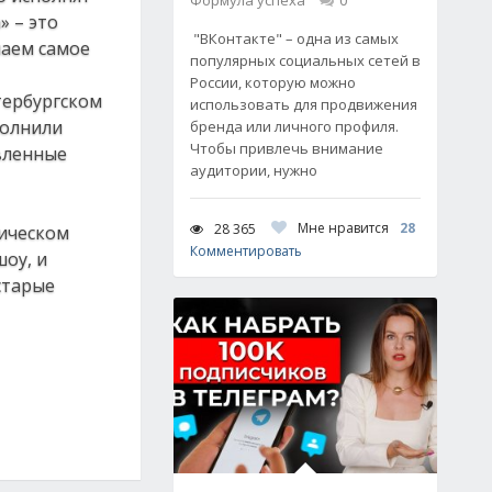
Формула успеха
0
» – это
"ВКонтакте" – одна из самых
чаем самое
популярных социальных сетей в
России, которую можно
тербургском
использовать для продвижения
полнили
бренда или личного профиля.
Чтобы привлечь внимание
авленные
аудитории, нужно
Мне нравится
28
28 365
ническом
Комментировать
оу, и
старые