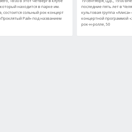
ttro, 18:00 В этот четверг в клубе
19 сентября, ЦДС, 19:00 Вп
, который находится в парке им.
последние пять лет в Чел
, состоится сольный рок-концерт
культовая группа «Алиса»
«Проклятый Рай» под названием
концертной программой «25
рок-н-ролле, 50