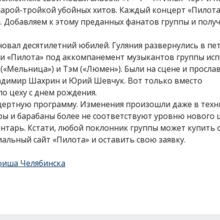
парой-тройкой убойных хитов. Каждый концерт «Пилота
. Добавляем к этому преданных фанатов группы и полу
овал десятилетний юбилей. Гуляния развернулись в пе
ни «Пилота» под аккомпанемент музыкантов группы ис
 («Мельница») и Тэм («Люмен»). Были на сцене и просл
Владимир Шахрин и Юрий Шевчук. Вот только вместо
по цеху с днем рождения.
цертную программу. Изменения произошли даже в тех
ры и барабаны более не соответствуют уровню нового ш
нтарь. Кстати, любой поклонник группы может купить 
иальный сайт «Пилота» и оставить свою заявку.
фиша Челябинска