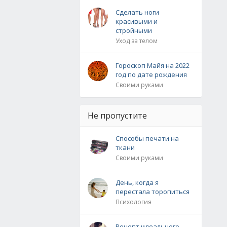
Сделать ноги
красивыми и
стройными
Уход за телом
Гороскоп Майя на 2022
год по дате рождения
Своими руками
Не пропустите
Способы печати на
ткани
Своими руками
День, когда я
перестала торопиться
Психология
Рецепт идеального