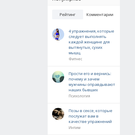
Рейтинг
Комментарии
4 упражнения, которые
следует выполнять
каждой женщине для
вытянутых, сухих
мышц.
Фитнес
Прости его и вернись:
почему и зачем
мужчины оправдывают
наших бывших
Психология
Позы в сексе, которые
послужат вам в
качестве упражнений
Интим