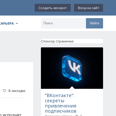
Создать аккаунт
Вход на сайт
КАРЬЕРА
Найти
Спонсор странички:
В закладки
"ВКонтакте":
секреты
привлечения
подписчиков
о исполнят