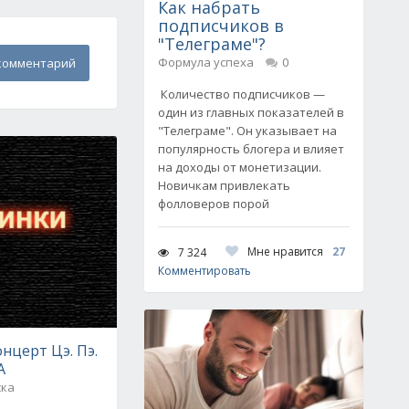
Как набрать
подписчиков в
"Телеграме"?
Формула успеха
0
комментарий
Количество подписчиков —
один из главных показателей в
"Телеграме". Он указывает на
популярность блогера и влияет
на доходы от монетизации.
Новичкам привлекать
фолловеров порой
Мне нравится
27
7 324
Комментировать
нцерт Цэ. Пэ.
A
ска