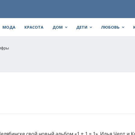
МОДА
КРАСОТА
ДОМ
ДЕТИ
ЛЮБОВЬ
цифры
елябинске свой новый альбом «1 + 1 = 1». Илья Черт и К