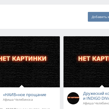
Добавить 
Дружеский ко
«НАИВ»ное прощание
и INDIGO DIV
Афиша Челябинска
Афиша Челябин