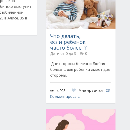
ервые за
ябинске выступит
 с юбилейной
 в Алисе, 35 в
Что делать,
если ребенок
часто болеет?
Дети от 0 до 3
0
Две стороны болезни Любая
болезнь для ребенка имеет две
стороны.
Мне нравится
23
4 925
Комментировать