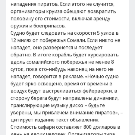
нападения пиратов. Если этого не случится,
организаторы круиза обещают возвратить
половину его стоимости, включая аренду
оружия и боеприпасов.
Судно будет следовать на скорости 5 узлов в
12 милях от побережья Сомали. Если никто не
нападет, оно развернется и последует
обратно. В итоге корабль будет курсировать
вдоль сомалийского побережья не менее 8
суток, пока кто-нибудь наконец на него не
нападет, говорится в рекламе. «Ночью судно
будет ярко освещено, время от времени в
воздух будут выстреливаться фейерверки, в
сторону берега будут направлены динамики,
транслирующие музыку диско – будьте
уверены, мы привлечем внимание пиратов», –
цитирует издание текст объявления.
Стоимость сафари составляет 800 долларов в
день на двоих человек. Организаторы тура