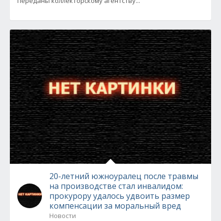
переданы коллекторскому агентству...
20-летний южноуралец после травмы
на производстве стал инвалидом:
прокурору удалось удвоить размер
компенсации за моральный вред
Новости