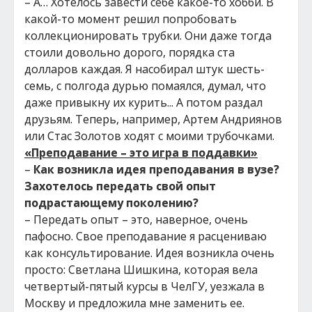
– А… Хотелось завести себе какое-то хобби. В
какой-то момент решил попробовать
коллекционировать трубки. Они даже тогда
стоили довольно дорого, порядка ста
долларов каждая. Я насобирал штук шесть-
семь, с полгода дурью помаялся, думал, что
даже привыкну их курить... А потом раздал
друзьям. Теперь, например, Артем Андриянов
или Стас Золотов ходят с моими трубочками.
«Преподавание – это игра в поддавки»
–
Как возникла идея преподавания в вузе?
Захотелось передать свой опыт
подрастающему поколению?
– Передать опыт – это, наверное, очень
пафосно. Свое преподавание я расцениваю
как консультирование. Идея возникла очень
просто: Светлана Шишкина, которая вела
четвертый-пятый курсы в ЧелГУ, уезжала в
Москву и предложила мне заменить ее.