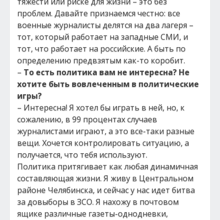
тяжести или риске для жизни – это без
проблем. Давайте признаемся честно: все
военные журналисты делятся на два лагеря –
тот, который работает на западные СМИ, и
тот, что работает на российские. А быть по
определению предвзятым как-то коробит.
–
То есть политика вам не интересна? Не
хотите быть вовлеченным в политические
игры?
– Интересна! Я хотел бы играть в ней, но, к
сожалению, в 99 процентах случаев
журналистами играют, а это все-таки разные
вещи. Хочется контролировать ситуацию, а
получается, что тебя используют.
Политика притягивает как любая динамичная
составляющая жизни. Я живу в Центральном
районе Челябинска, и сейчас у нас идет битва
за довыборы в ЗСО. Я нахожу в почтовом
ящике различные газеты-однодневки,