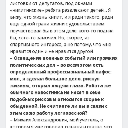
листовки от депутатов, под окнами
«никитинские» ребята развлекают детей… Я
вижу, что жизнь кипит, и я ради такого, ради
еще одной грани жизни с удовольствием
поучаствовал бы в этом деле: кого-то поднял
бы, кого-то замочил. Но, скорее, из
спортивного интереса, а не потому, что мне
нравится один и не нравится другой.
–
Освещение военных событий или громких
политических дел – во всем этом есть
определенный профессиональный пафос:
мол, я сделал большое дело, рискуя
жизнью, открыл людям глаза. Работа же
обычного новостника не несет в себе
подобных рисков и относится скорее к
обыденной. Не считаете ли вы в связи с
этим свою работу легковесной?
– Михаил Александрович, мой учитель, о
котором я уже говорил, однажды сказал, что