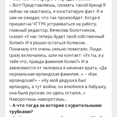
– Вот! Представляешь, сломать такой бренд! Я
сейчас не хвастаюсь, я констатирую факт. Я и
сам не ожидал, что так произойдет. Когда я
пришел на ЧГТРК устраиваться на работу,
главный редактор, Вячеслав Болотников,
сказал: «У нас теперь будет свой собственный
Холмс!» И я решил остаться Холмсом…
Поначалу это очень сильно помогало. Люди
сразу включались, шли на контакт: «Ух ты, а у
тебя что, правда фамилия Холмс?» И в
зависимости от человека я начинал врать: «Да
нормальная ирландская фамилия…» – «Как
ирландская?» – «Ну мой дедушка был
ирландец, а тут война, он влюбился в бабушку,
она была русская, он здесь остался…»
Наворотишь-наворотишь…
–
А что тогда за история с курительными
трубками?