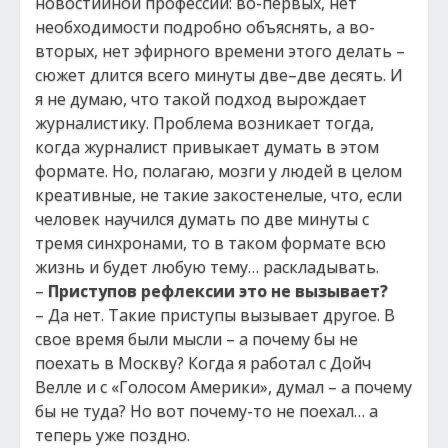
новостийной профессии: во-первых, нет
необходимости подробно объяснять, а во-
вторых, нет эфирного времени этого делать –
сюжет длится всего минуты две–две десять. И
я не думаю, что такой подход вырождает
журналистику. Проблема возникает тогда,
когда журналист привыкает думать в этом
формате. Но, полагаю, мозги у людей в целом
креативные, не такие закостенелые, что, если
человек научился думать по две минуты с
тремя синхронами, то в таком формате всю
жизнь и будет любую тему… раскладывать.
–
Приступов рефлексии это не вызывает?
– Да нет. Такие приступы вызывает другое. В
свое время были мысли – а почему бы не
поехать в Москву? Когда я работал с Дойч
Велле и с «Голосом Америки», думал – а почему
бы не туда? Но вот почему-то не поехал… а
теперь уже поздно.