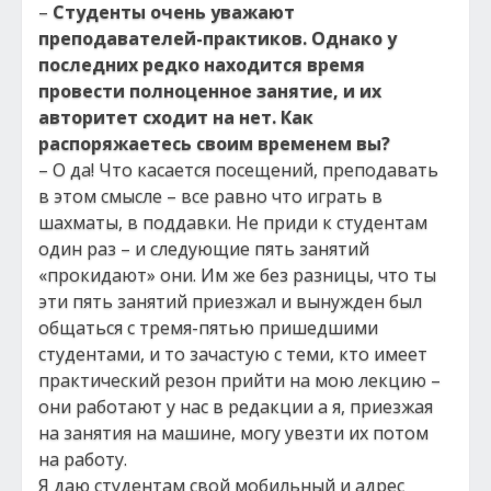
–
Студенты очень уважают
преподавателей-практиков. Однако у
последних редко находится время
провести полноценное занятие, и их
авторитет сходит на нет. Как
распоряжаетесь своим временем вы?
– О да! Что касается посещений, преподавать
в этом смысле – все равно что играть в
шахматы, в поддавки. Не приди к студентам
один раз – и следующие пять занятий
«прокидают» они. Им же без разницы, что ты
эти пять занятий приезжал и вынужден был
общаться с тремя-пятью пришедшими
студентами, и то зачастую с теми, кто имеет
практический резон прийти на мою лекцию –
они работают у нас в редакции а я, приезжая
на занятия на машине, могу увезти их потом
на работу.
Я даю студентам свой мобильный и адрес