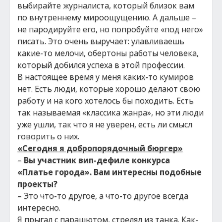
выбирайте журналиста, который близок вам
по внутреннему мироощущению. А дальше –
не пародируйте его, но попробуйте «под него»
писать. Это очень выручает: улавливаешь
какие-то мелочи, обертоны работы человека,
который добился успеха в этой профессии.
В настоящее время у меня каких-то кумиров
нет. Есть люди, которые хорошо делают свою
работу и на кого хотелось бы походить. Есть
так называемая «классика жанра», но эти люди
уже ушли, так что я не уверен, есть ли смысл
говорить о них.
«Сегодня я добропорядочный бюргер»
–
Вы участник вип-дефиле конкурса
«Платье города». Вам интересны подобные
проекты?
– Это что-то другое, а что-то другое всегда
интересно.
Я прыгал с парашютом, стрелял из танка. Как-