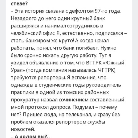
стезе?
– Эта история связана с дефолтом 97-го года.
Незадолго до него один крупный банк
расширялся и нанимал сотрудников в
челябинский офис. Я, естественно, подписался –
стать банкиром же круто! А когда начал
работать, понял, что банк погибает. Нужно
было срочно искать другую
работу. Тут я
увидел объявление о том, что ВГТРК «Южный
Урал» (тогда компания называлась ЧГТРК)
требуются репортеры. Я вспомнил, что
однажды в студенческие годы руководитель
практики в одной из томских районных
прокуратур назвал сочинением составленный
мной протокол допроса. Подумал – почему
нет? Пришел сюда, на телеканал, и сразу без
проблем оказался репортером службы
новостей.
–
А родом вы?..