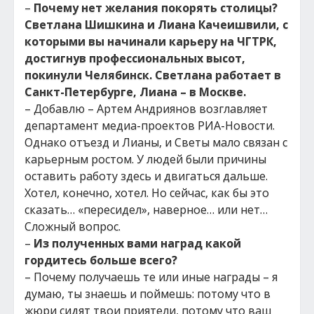
–
Почему
нет желания покорять столицы?
Светлана Шишкина и Лиана Качеишвили, с
которыми вы начинали карьеру на ЧГТРК,
достигнув профессиональных высот,
покинули Челябинск. Светлана работает в
Санкт-Петербурге, Лиана – в Москве.
– Добавлю – Артем Андриянов возглавляет
департамент медиа-проектов РИА-Новости.
Однако отъезд и Лианы, и Светы мало связан с
карьерным ростом. У людей были причины
оставить работу здесь и двигаться дальше.
Хотел, конечно, хотел. Но сейчас, как бы это
сказать… «пересидел», наверное… или нет…
Сложный вопрос.
–
Из полученных вами наград какой
гордитесь больше всего?
– Почему получаешь те или иные награды – я
думаю, ты знаешь и поймешь: потому что в
жюри сидят твои приятели, потому что ваш