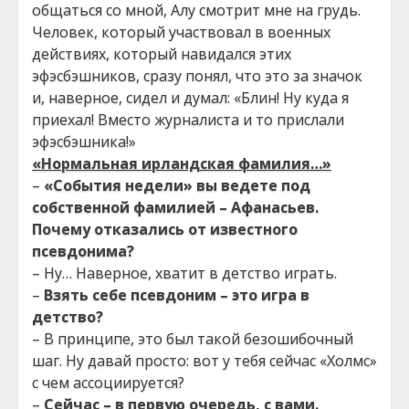
общаться со мной, Алу смотрит мне на грудь.
Человек, который участвовал в военных
действиях, который навидался этих
эфэсбэшников, сразу понял, что это за значок
и, наверное, сидел и думал: «Блин! Ну куда я
приехал! Вместо журналиста и то прислали
эфэсбэшника!»
«Нормальная ирландская фамилия…»
–
«События недели» вы ведете под
собственной фамилией – Афанасьев.
Почему отказались от известного
псевдонима?
– Ну… Наверное, хватит в детство играть.
–
Взять себе псевдоним – это игра в
детство?
– В принципе, это был такой безошибочный
шаг. Ну давай просто: вот у тебя сейчас «Холмс»
с чем ассоциируется?
–
Сейчас – в первую очередь, с вами.