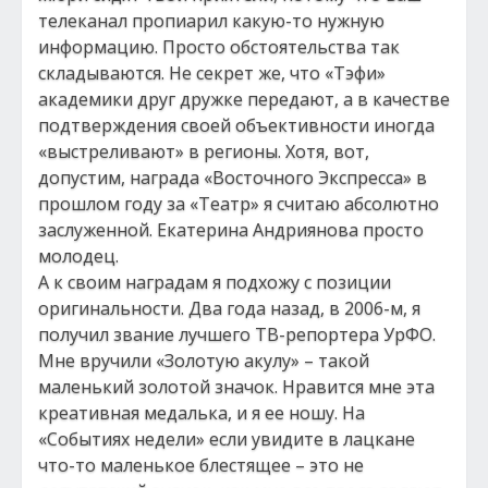
телеканал пропиарил какую-то нужную
информацию. Просто обстоятельства так
складываются. Не секрет же, что «Тэфи»
академики друг дружке передают, а в качестве
подтверждения своей объективности иногда
«выстреливают» в регионы. Хотя, вот,
допустим, награда «Восточного Экспресса» в
прошлом году за «Театр» я считаю абсолютно
заслуженной. Екатерина Андриянова просто
молодец.
А к своим наградам я подхожу с позиции
оригинальности. Два года назад, в 2006-м, я
получил звание лучшего ТВ-репортера УрФО.
Мне вручили «Золотую акулу» – такой
маленький золотой значок. Нравится мне эта
креативная медалька, и я ее ношу. На
«Событиях недели» если увидите в лацкане
что-то маленькое блестящее – это не