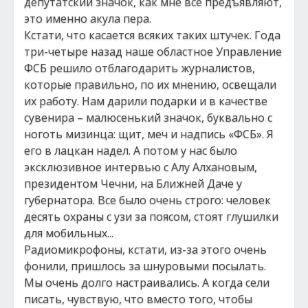
депутатский значок, как мне все предъявляют,
это именно акула пера.
Кстати, что касается всяких таких штучек. Года
три-четыре назад наше областное Управление
ФСБ решило отблагодарить журналистов,
которые правильно, по их мнению, освещали
их работу. Нам дарили подарки и в качестве
сувенира – малюсенький значок, буквально с
ноготь мизинца: щит, меч и надпись «ФСБ». Я
его в лацкан надел. А потом у нас было
эксклюзивное интервью с Алу Алхановым,
президентом Чечни, на Ближней Даче у
губернатора. Все было очень строго: человек
десять охраны с узи за поясом, стоят глушилки
для мобильных...
Радиомикрофоны, кстати, из-за этого очень
фонили, пришлось за шнуровыми посылать.
Мы очень долго настраивались. А когда сели
писать, чувствую, что вместо того, чтобы