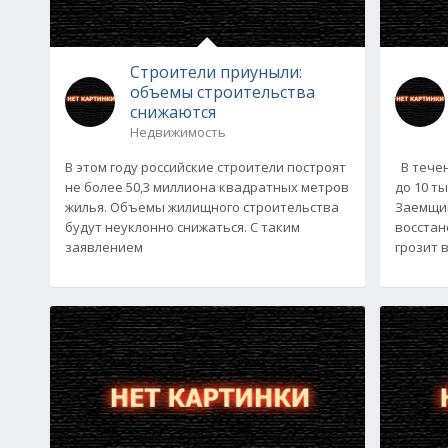
Строители приуныли:
объемы строительства
снижаются
Недвижимость
В этом году российские строители построят
В течен
не более 50,3 миллиона квадратных метров
до 10 т
жилья. Объемы жилищного строительства
Заемщик
будут неуклонно снижаться. С таким
восстан
заявлением
грозит 