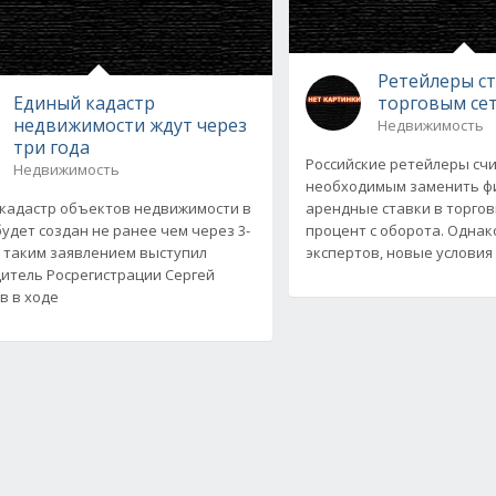
Ретейлеры ст
Единый кадастр
торговым се
недвижимости ждут через
Недвижимость
три года
Российские ретейлеры сч
Недвижимость
необходимым заменить ф
кадастр объектов недвижимости в
арендные ставки в торгов
будет создан не ранее чем через 3-
процент с оборота. Однак
 С таким заявлением выступил
экспертов, новые условия
итель Росрегистрации Сергей
в в ходе