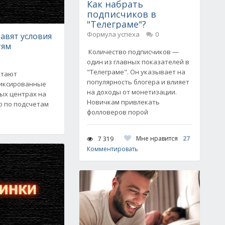
Как набрать
подписчиков в
"Телеграме"?
Формула успеха
0
авят условия
тям
Количество подписчиков —
один из главных показателей в
"Телеграме". Он указывает на
итают
популярность блогера и влияет
иксированные
на доходы от монетизации.
ых центрах на
Новичкам привлекать
о по подсчетам
фолловеров порой
Мне нравится
27
7 319
Комментировать