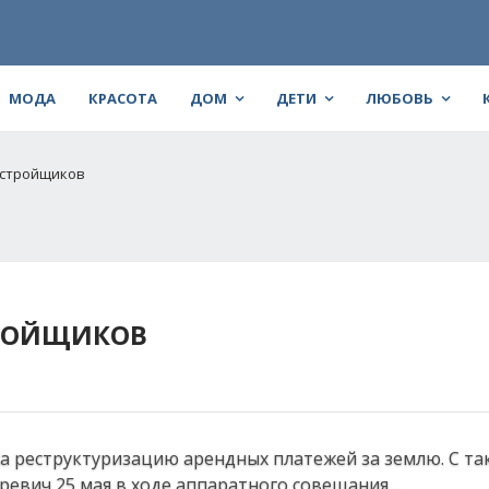
МОДА
КРАСОТА
ДОМ
ДЕТИ
ЛЮБОВЬ
астройщиков
ТРОЙЩИКОВ
на реструктуризацию арендных платежей за землю. С та
вич 25 мая в ходе аппаратного совещания....