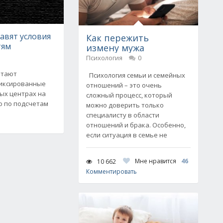
авят условия
Как пережить
тям
измену мужа
Психология
0
итают
Психология семьи и семейных
иксированные
отношений – это очень
ых центрах на
сложный процесс, который
о по подсчетам
можно доверить только
специалисту в области
отношений и брака. Особенно,
если ситуация в семье не
Мне нравится
46
10 662
Комментировать