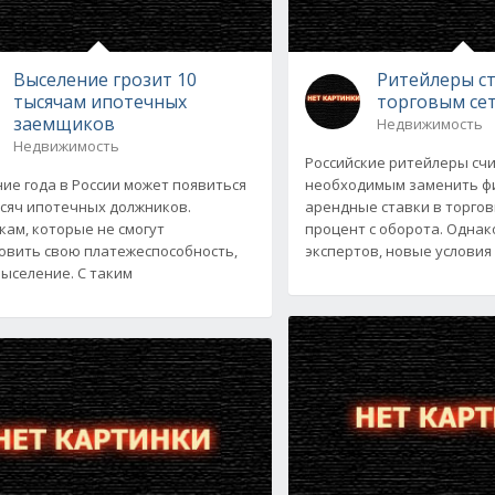
Выселение грозит 10
Ритейлеры ст
тысячам ипотечных
торговым се
заемщиков
Недвижимость
Недвижимость
Российские ритейлеры сч
ие года в России может появиться
необходимым заменить ф
ысяч ипотечных должников.
арендные ставки в торгов
ам, которые не смогут
процент с оборота. Однак
овить свою платежеспособность,
экспертов, новые условия
выселение. С таким