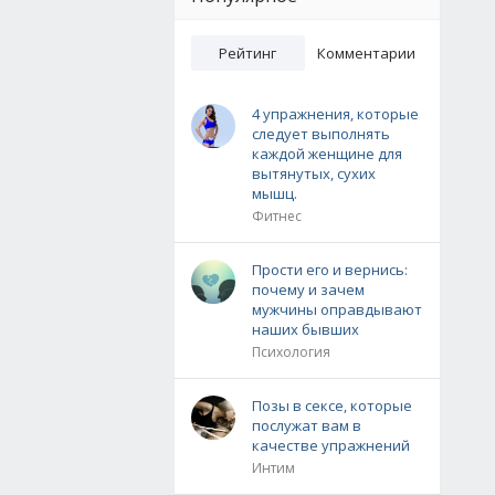
Рейтинг
Комментарии
4 упражнения, которые
следует выполнять
каждой женщине для
вытянутых, сухих
мышц.
Фитнес
Прости его и вернись:
почему и зачем
мужчины оправдывают
наших бывших
Психология
Позы в сексе, которые
послужат вам в
качестве упражнений
Интим