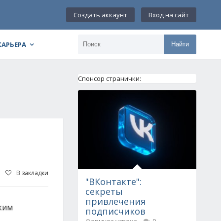
Создать аккаунт
Вход на сайт
КАРЬЕРА
Найти
Спонсор странички:
В закладки
"ВКонтакте":
секреты
привлечения
ким
подписчиков