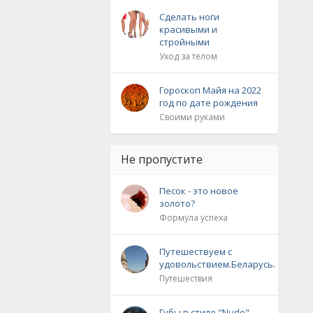
Сделать ноги
красивыми и
стройными
Уход за телом
Гороскоп Майя на 2022
год по дате рождения
Своими руками
Не пропустите
Песок - это новое
золото?
Формула успеха
Путешествуем с
удовольствием.Беларусь.
Путешествия
Губы в стиле "Nude"