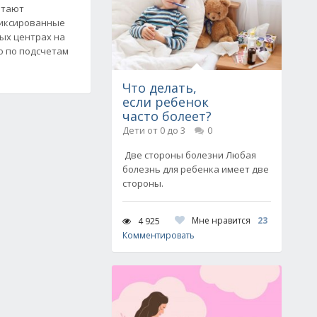
итают
иксированные
ых центрах на
о по подсчетам
Что делать,
если ребенок
часто болеет?
Дети от 0 до 3
0
Две стороны болезни Любая
болезнь для ребенка имеет две
стороны.
Мне нравится
23
4 925
Комментировать