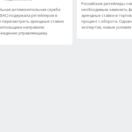
Российские ритейлеры сч
ьная антимонопольная служба
необходимым заменить ф
(ФАС) подержала ретейлеров в
арендные ставки в торгов
 пересмотреть арендные ставки.
процент с оборота. Однак
нопольщики направили
экспертов, новые условия
реждение управляющему