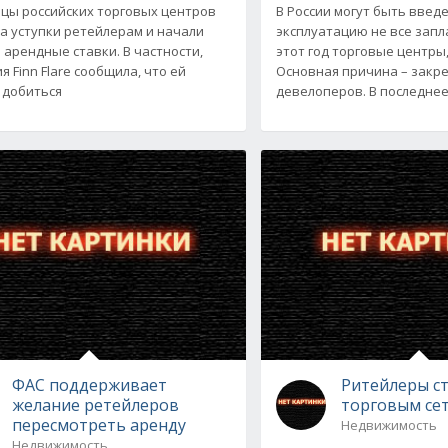
цы российских торговых центров
В России могут быть введ
а уступки ретейлерам и начали
эксплуатацию не все зап
 арендные ставки. В частности,
этот год торговые центры,
 Finn Flare сообщила, что ей
Основная причина – закр
 добиться
девелоперов. В последне
ФАС поддерживает
Ритейлеры ст
желание ретейлеров
торговым се
пересмотреть аренду
Недвижимость
Недвижимость