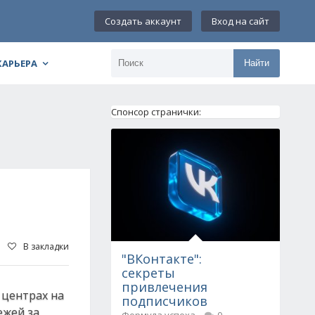
Создать аккаунт
Вход на сайт
КАРЬЕРА
Найти
Спонсор странички:
В закладки
"ВКонтакте":
секреты
привлечения
 центрах на
подписчиков
ежей за