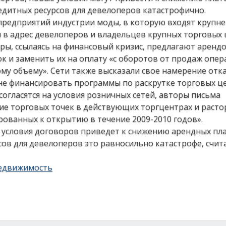
редитных ресурсов для девелоперов катастрофично.
 предприятий индустрии моды, в которую входят крупн
 в адрес девелоперов и владельцев крупных торговых
ры, ссылаясь на финансовый кризис, предлагают аренд
к и заменить их на оплату «с оборотов от продаж опер
у объему». Сети также высказали свое намерение отка
не финансировать программы по раскрутке торговых ц
 согласятся на условия розничных сетей, авторы письма
ие торговых точек в действующих торгцентрах и раст
ованных к открытию в течение 2009-2010 годов».
е условия договоров приведет к снижению арендных пл
рсов для девелоперов это равносильно катастрофе, счи
едвижимость