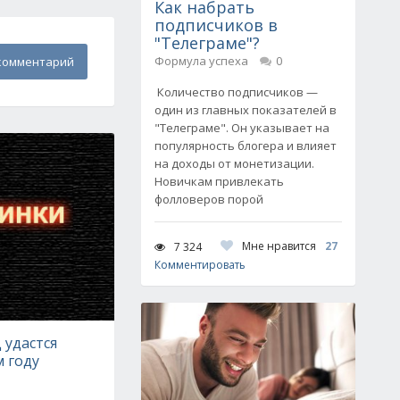
Как набрать
подписчиков в
"Телеграме"?
Формула успеха
0
комментарий
Количество подписчиков —
один из главных показателей в
"Телеграме". Он указывает на
популярность блогера и влияет
на доходы от монетизации.
Новичкам привлекать
фолловеров порой
Мне нравится
27
7 324
Комментировать
 удастся
м году