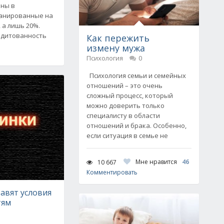
ены в
ланированные на
 а лишь 20%.
едитованность
Как пережить
е
измену мужа
Психология
0
Психология семьи и семейных
отношений – это очень
сложный процесс, который
можно доверить только
специалисту в области
отношений и брака. Особенно,
если ситуация в семье не
Мне нравится
46
10 667
Комментировать
авят условия
тям