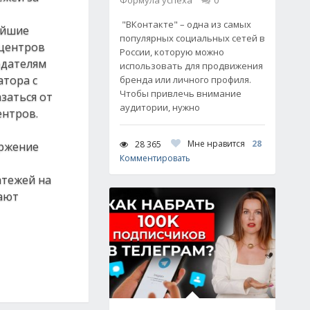
Формула успеха
0
"ВКонтакте" – одна из самых
ейшие
популярных социальных сетей в
 центров
России, которую можно
одателям
использовать для продвижения
атора с
бренда или личного профиля.
Чтобы привлечь внимание
заться от
аудитории, нужно
ентров.
Мне нравится
28
28 365
оржение
Комментировать
атежей на
тают