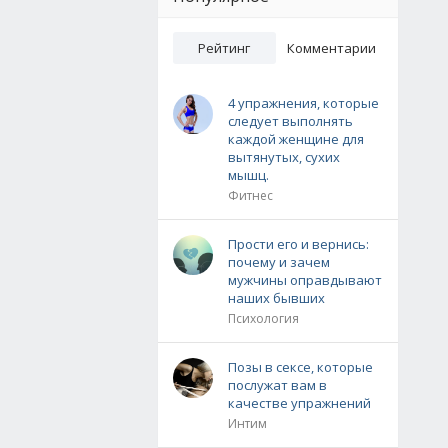
Рейтинг
Комментарии
4 упражнения, которые
следует выполнять
каждой женщине для
вытянутых, сухих
мышц.
Фитнес
Прости его и вернись:
почему и зачем
мужчины оправдывают
наших бывших
Психология
Позы в сексе, которые
послужат вам в
качестве упражнений
Интим