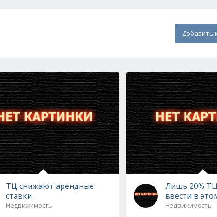
Добавить 
ТЦ снижают арендные
Лишь 20% ТЦ
ставки
ввести в это
Недвижимость
Недвижимость