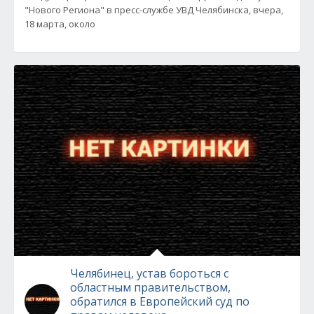
"Нового Региона" в пресс-службе УВД Челябинска, вчера,
18 марта, около
Челябинец, устав бороться с
областным правительством,
обратился в Европейский суд по