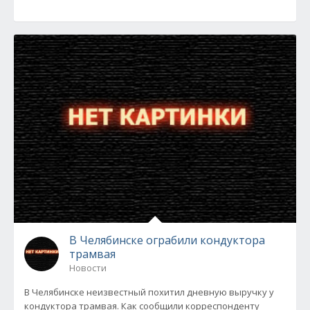
В Челябинске ограбили кондуктора
трамвая
Новости
В Челябинске неизвестный похитил дневную выручку у
кондуктора трамвая. Как сообщили корреспонденту