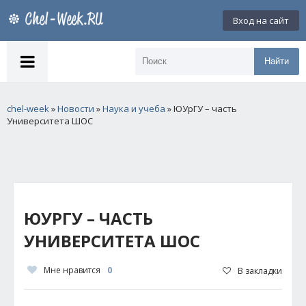
Вход на сайт
Найти
chel-week
»
Новости
»
Наука и учеба
» ЮУрГУ – часть
Университета ШОС
ЮУРГУ – ЧАСТЬ
УНИВЕРСИТЕТА ШОС
Мне нравится
0
В закладки