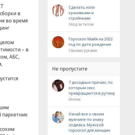
AT
Сделать ноги
 сборки в
красивыми и
стройными
ом во время
Уход за телом
динг
Гороскоп Майя на 2022
 целом
год по дате рождения
стимости – в
Своими руками
ом, АБС,
,
Не пропустите
пустится
7 досадных причин, по
которым секс
превращается в рутину
Интим
ьшим
й паркетник
Узнай все о своем
мужчине по знаку
зодиака. Мужской
ысоким
гороскоп для женщин