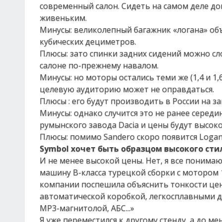
современный салон. Сидеть на самом деле д
живеньким.
Минусы: великолепный багажник «логана» объе
кубических дециметров.
Плюсы: зато спинки задних сидений можно сл
салоне по-прежнему навалом.
Минусы: но моторы остались теми же (1,4 и 1,
целевую аудиторию может не оправдаться.
Плюсы : его будут производить в России на з
Минусы: однако случится это не ранее середи
румынского завода Dacia и цены будут высок
Плюсы: помимо Sandero скоро появится Logan
Symbol хочет быть образцом высокого сти
И не менее высокой цены. Нет, я все понимаю 
машину В-класса турецкой сборки с мотором 1
компании поспешила объяснить тонкости цен
автоматической коробкой, легкосплавными д
МР3-магнитолой, АБС...»
Я уже переместился к другому стенду, а до м