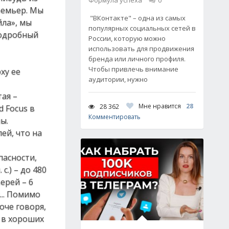
Формула успеха
0
ремьер. Мы
"ВКонтакте" – одна из самых
йла», мы
популярных социальных сетей в
Подробный
России, которую можно
использовать для продвижения
бренда или личного профиля.
Чтобы привлечь внимание
ху ее
аудитории, нужно
тая –
Мне нравится
28
28 362
 Focus в
Комментировать
ы.
лей, что на
пасности,
с.) – до 480
ерей – 6
... Помимо
оче говоря,
и в хороших