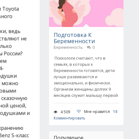
л Toyota
вного
ки, ведь
Подготовка К
ствляют не
Беременности
олько
Беременность
0
ы России?
Психологи считают, что в
аем
семьях, в которых к
4-
беременности готовятся, дети
подушки
лучше развиваются и
ч можно
эмоционально, и физически.
Организм женщины долгих 9
тровыми
месяцев служит малышу первой
м сказочную
нной ценой,
Мне нравится
18
4 509
подушками и
Комментировать
охранению
Benz S-класс
Популярное