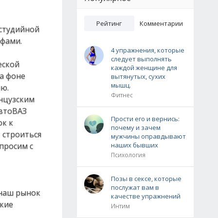
Рейтинг
Комментарии
 студийной
афами.
4 упражнения, которые
следует выполнять
еской
каждой женщине для
на фоне
вытянутых, сухих
мышц.
ию.
Фитнес
анцузским
АвтоВАЗ
Прости его и вернись:
ок к
почему и зачем
т строиться
мужчины оправдывают
спросим с
наших бывших
Психология
Позы в сексе, которые
послужат вам в
 наш рынок
качестве упражнений
ские
Интим