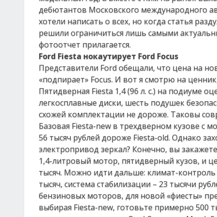
дебютантов Московского международного ав
хотели написать о всех, но когда статья разд
решили ограничиться лишь самыми актуальн
фотоотчет прилагается.
Ford Fiesta нокаутирует Ford Focus
Представители Ford обещали, что цена на нов
«подпирает» Focus. И вот я смотрю на ценник
Пятидверная Fiesta 1,4 (96 л. с.) на подиуме 
легкосплавные диски, шесть подушек безопасн
схожей комплектации не дороже. Таковы сов
Базовая Fiesta-new в трехдверном кузове с мот
56 тысяч рублей дороже Fiesta-old. Однако за
электропривод зеркал? Конечно, вы закажет
1,4-литровый мотор, пятидверный кузов, и цена
тысяч. Можно идти дальше: климат-контроль 
тысяч, система стабилизации – 23 тысячи рубл
бензиновых моторов, для новой «фиесты» пре
выбирая Fiesta-new, готовьте примерно 500 