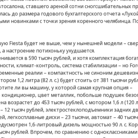
тосалона, ставшего ареной сотни сногсшибательных п
улась до размера годового бухгалтерского отчета «Луко
ыми новинками с точки зрения коренного челябинца. 
ую Fiesta будет не выше, чем у нынешней модели – свер
, а настроение потихоньку ухудшается.
оценивается в 590 тысяч рублей, и хотя комплектация бога
ости, климат-контроль, система стабилизации – но Ford
ременные реалии – компактность не синоним дешевизн
ором 1,2 литра (82 л. с.) будет стоить от 381 тысячи руб
хотите ли вы машину, у которой самая крупная опция –
е кондиционер, цвет металлик, побольше подушек безо
 возрастет до 453 тысяч рублей, с мотором 1,6 л (120 л. 
– 12 тысяч рублей, электростеклоподъемники задних дв
ей, легкосплавные диски – 23 тысячи, автомат – 40 тысяч
дусмотрен 1,6-литровый дизель мощностью 90 л. с. Кор
тысяч рублей. Впрочем, по сравнению с одноклассникам