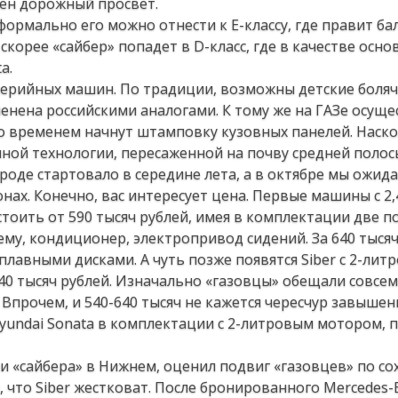
чен дорожный просвет.
 формально его можно отнести к Е-классу, где правит ба
скорее «сайбер» попадет в D-класс, где в качестве осно
a.
 серийных машин. По традиции, возможны детские боляч
енена российскими аналогами. К тому же на ГАЗе осуще
а со временем начнут штамповку кузовных панелей. Наск
чной технологии, пересаженной на почву средней полос
оде стартовало в середине лета, а в октябре мы ожид
нах. Конечно, вас интересует цена. Первые машины с 2,
тоить от 590 тысяч рублей, имея в комплектации две 
ему, кондиционер, электропривод сидений. За 640 тыся
плавными дисками. А чуть позже появятся Siber с 2-ли
40 тысяч рублей. Изначально «газовцы» обещали совсе
. Впрочем, и 540-640 тысяч не кажется чересчур завыше
yundai Sonata в комплектации с 2-литровым мотором, 
 «сайбера» в Нижнем, оценил подвиг «газовцев» по с
, что Siber жестковат. После бронированного Mercedes-