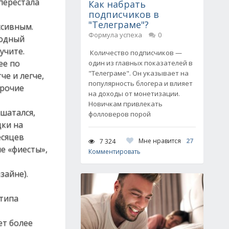
 перестала
Как набрать
подписчиков в
"Телеграме"?
ссивным.
Формула успеха
0
модный
учите.
Количество подписчиков —
ее по
один из главных показателей в
"Телеграме". Он указывает на
че и легче,
популярность блогера и влияет
прочие
на доходы от монетизации.
Новичкам привлекать
 шатался,
фолловеров порой
дки на
есяцев
Мне нравится
27
7 324
е «фиесты»,
Комментировать
зайне).
 типа
ет более