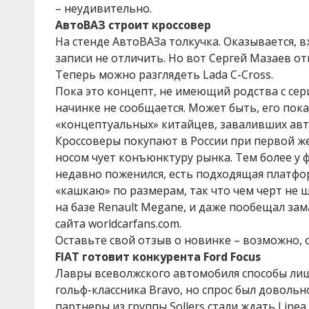
– неудивительно.
АвтоВАЗ строит кроссовер
На стенде АвтоВАЗа толкучка. Оказывается, в
записи не отличить. Но вот Сергей Мазаев от
Теперь можно разглядеть Lada C-Cross.
Пока это концепт, не имеющий родства с се
начинке не сообщается. Может быть, его пок
«концептуальных» китайцев, заваливших авто
Кроссоверы покупают в России при первой ж
носом чует конъюнктуру рынка. Тем более у 
недавно поженился, есть подходящая платформа
«кашкаю» по размерам, так что чем черт не шу
на базе Renault Megane, и даже пообещал зам
сайта worldcarfans.com.
Оставьте свой отзыв о новинке – возможно,
FIAT готовит конкурента Ford Focus
Лавры всеволжского автомобиля способы лиши
гольф-классника Bravo, но спрос был довольн
партнеры из группы Sollers стали ждать Linea.