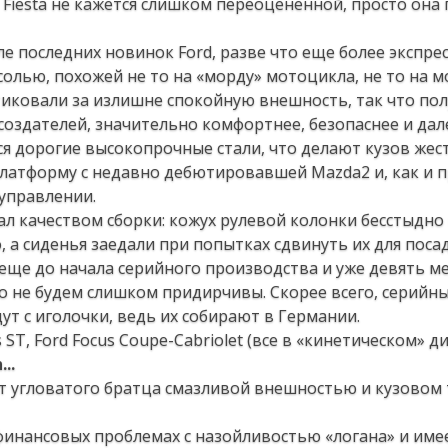
 Fiesta не кажется слишком переоцененной, просто она
е последних новинок Ford, разве что еще более экспре
олью, похожей не то на «морду» мотоцикла, не то на 
иковали за излишне спокойную внешность, так что пол
 создателей, значительно комфортнее, безопаснее и дал
ся дорогие высокопрочные стали, что делают кузов жест
латформу с недавно дебютировавшей Mazda2 и, как и 
управлении.
ал качеством сборки: кожух рулевой колонки бесстыдно
, а сиденья заедали при попытках сдвинуть их для поса
а еще до начала серийного производства и уже девять м
о не будем слишком придирчивы. Скорее всего, серийны
дут с иголочки, ведь их собирают в Германии.
 ST, Ford Focus Coupe-Cabriolet (все в «кинетическом» ди
..
 от угловатого братца смазливой внешностью и кузовом
инансовых проблемах с назойливостью «логана» и име