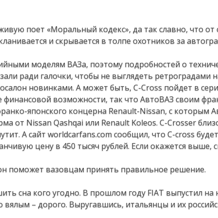
живую поет «Моральный кодекс», да так славно, что от
кланивается и скрывается в толпе охотников за автогр
рийными моделям ВАЗа, поэтому подробностей о технич
азали ради галочки, чтобы не выглядеть ретроградами 
салон новинками. А может быть, C-Cross пойдет в сер
е финансовой возможности, так что АвтоВАЗ своим фр
франко-японского концерна Renault-Nissan, с которым 
 от Nissan Qashqai или Renault Koleos. С-Crosser близ
тит. А сайт worldcarfans.com сообщил, что С-cross буде
анчивую цену в 450 тысяч рублей. Если окажется выше, 
 он поможет вазовцам принять правильное решение.
ть сна кого угодно. В прошлом году FIAT выпустил на
о вялым – дорого. Выругавшись, итальянцы и их россий