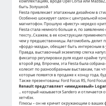
комплектациях, вроде Opel Corsa или Mazda2,
быть Золушкой.
Fiesta привлекает эпатажным дизайном в стил
Особенно шокирует салон с центральной конс
магнитофон. Прошлую «фиесту» нередко крит
Fiesta стала немного больше и, по заявлению
тексту...Скажем, в ее конструкции применяют
чем у предшественницы. Автомобиль делит п
«фордо-мазды», обещает быть интересным в 
Правда, выставочный экземпляр слегка напуг
фиксатор регулировки руля ходил крайне туго
второй ряд. Впрочем, эта Fiesta была собран
колесит по разнообразным выставкам, так чт
которые появятся в продаже к концу года, бу
Также презентованы: Ford Focus RS, Ford Focus
Renault представляет «имиджевый» Logan.
... который называется Sandero и отличается
хетчбэк.
Плюсы – он не кричит окружающим о ваших ф