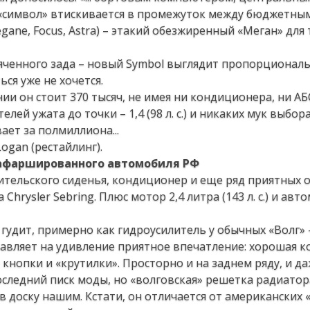
, «символ» втискивается в промежуток между бюджетны
egane, Focus, Astra) – этакий обезжиренный «Меган» для 
ченного зада – новый Symbol выглядит пропорциональн
ься уже не хочется.
ении он стоит 370 тысяч, не имея ни кондиционера, ни АБ
ей ужата до точки – 1,4 (98 л. с.) и никаких мук выбор
ет за полмиллиона...
Logan (рестайлинг).
 нафаршированного автомобиля РФ
тельского сиденья, кондиционер и еще ряд приятных о
Chrysler Sebring. Плюс мотор 2,4 литра (143 л. с.) и авт
гудит, примерно как гидроусилитель у обычных «Волг» 
авляет на удивление приятное впечатление: хорошая к
кнопки и «крутилки». Просторно и на заднем ряду, и да
последний писк моды, но «волговская» решетка радиато
в доску нашим. Кстати, он отличается от американских 