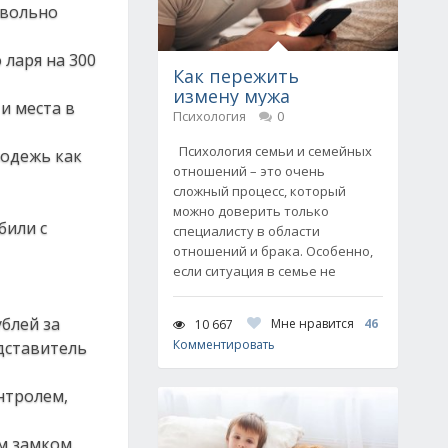
овольно
 ларя на 300
Как пережить
измену мужа
и места в
Психология
0
Психология семьи и семейных
лодежь как
отношений – это очень
сложный процесс, который
можно доверить только
били с
специалисту в области
отношений и брака. Особенно,
если ситуация в семье не
ублей за
Мне нравится
46
10 667
Комментировать
едставитель
нтролем,
м замком,