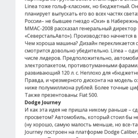
Linea тоже гольф-классник, но бюджетный. Он
планирует выпускать его во всех частях света
России– не бывшее гнездо «Оки» в Набережных
ММАС-2008 рассказал генеральный директор г
«СеверстальАвто»). Производство начнется в
Чем хороша машина? Дизайн перекликается с 
смотрится довольно убедительно. Linea – оди
числе лидеров. Предположительно, автомоби
электропакетом, противотуманными фарами. В
развивающий 120 л. с. Неплохо для «бюджетн
Правда, и чрезмерного дисконта на модель ож
ниже полумиллиона рублей. Более точные циф
Также презентованы: Fiat 500.
Dodge Journey
И как эта идея не пришла никому раньше – 
просветом? Автомобиль, который стоил бы н
(ну хорошо, самую малость меньше, но все-таки
Journey построен на платформе Dodge Caliber