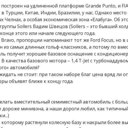
 построен на удлиненной платформе Grande Punto, и FI
: в Турции, Китае, Индии, Бразилии, у нас. Однако место
 Челнах, а особая экономическая зона «Елабуга». Об эт
руппы Sollers Вадим Швецов (Sollers – это бывший хол
 конце этого или начале следующего года.
Bravo, пропорции напоминают тот же Ford Focus, но в
н из самых длинных гольф-классников, а потому по вме
ль получит хорошее базовое оснащение с кондиционер
 качества базового мотора – 1,4 T-Jet с турбонаддувом
ого» автомобиля?
идать не стоит: при таком наборе благ цена вряд ли о
ры объявят ближе к концу года.
сделать вместительный семиместный автомобиль с бол
е дороже минивэна, а наши дороги любил, как типичны
...)
, которому растянули колесную базу и накрыли более в