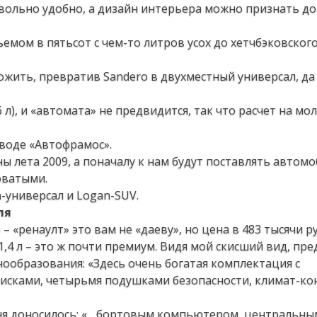
овольно удобно, а дизайн интерьера можно признать д
мом в пятьсот с чем-то литров усох до хетчбэковского
ожить, превратив Sandero в двухместный универсал, да 
6 л), и «автомата» не предвидится, так что расчет на мо
аводе «Автофрамос».
ны лета 2009, а поначалу к нам будут поставлять автомо
оватыми.
-универсал и Logan-SUV.
ля
– «ренаулт» это вам не «даеву», но цена в 483 тысячи р
,4 л – это ж почти премиум. Видя мой скисший вид, пр
ообразования: «Здесь очень богатая комплектация с
исками, четырьмя подушками безопасности, климат-ко
еня доносилось: «... бортовым компьютером, центральны