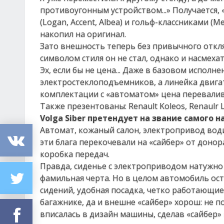
противоугонным устройством...» Получается
(Logan, Accent, Albea) и гольф-классниками (M
накопил на оригинал.
Зато внешность теперь без привычного откля
символом стиля он не стал, однако и насмехат
Эх, если бы не цена... Даже в базовом исполн
электростеклоподъемников, а линейка двигател
комплектации с «автоматом» цена перевалива
Также презентованы: Renault Koleos, Renaulr 
Volga Siber претендует на звание самого
Автомат, кожаный салон, электропривод води
эти блага перекочевали на «сайбер» от донора 
коробка передач.
Правда, сиденье с электроприводом натужно 
фамильная черта. Но в целом автомобиль ост
сидений, удобная посадка, четко работающие 
багажнике, да и внешне «сайбер» хорош: не 
вписалась в дизайн машины, сделав «сайбер» 