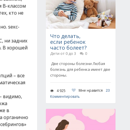
м В-классом
тех, кто не
о. sекс-
Что делать,
С, ни задних
если ребенок
часто болеет?
а. В хорошей
Дети от 0 до 3
0
Две стороны болезни Любая
болезнь для ребенка имеет две
пций – все
стороны.
оматическая
Мне нравится
23
4 925
– видимо,
Комментировать
ожа
же в
ра органично
«себрингов»