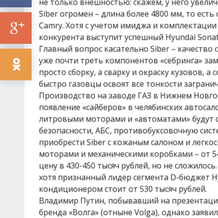
не только внешностью: скажем, у него увели
Siber огромен – длина более 4800 мм, то есть
Camry. Хотя с учетом имиджа и комплектации 
конкурента выступит успешный Hyundai Sonat
Главный вопрос касательно Siber – качество
уже почти треть компонентов «себринга» зам
просто сборку, а сварку и окраску кузовов, 
быстро газовцы освоят все тонкости заграни
Производство на заводе ГАЗ в Нижнем Новгор
появление «сайберов» в челябинских автосало
литровыми моторами и «автоматами» будут с
безопасности, АБС, противобуксовочную сист
приобрести Siber с кожаным салоном и легкос
моторами и механическими коробками – от 5
цену в 430-450 тысяч рублей, но не сложилось
хотя признанный лидер сегмента D-бюджет H
кондиционером стоит от 530 тысяч рублей.
Владимир Путин, побывавший на презентации
бренда «Волга» (отныне Volga), однако заявил