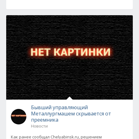
Бывший управляющий
Металлургмашем скрывается от
преемника
Новости
Как ранее сообщал Chelyabinsk.ru, решением