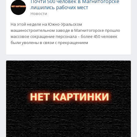
Почти 500 человек в Магнитогорске
лишились рабочих мест
Новости
На этой неделе на Южно-Уральском
машиностроительном заводе в Магнитогорске прошло
массовое сокращение персонала – более 450 человек
были уволены в связи с прекращением