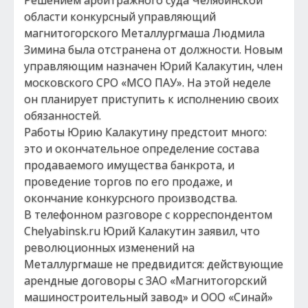
Решением арбитражного суда Челябинской
области конкурсный управляющий
магнитогорского Металлургмаша Людмила
Зимина была отстранена от должности. Новым
управляющим назначен Юрий Калакутин, член
московского СРО «МСО ПАУ». На этой неделе
он планирует приступить к исполнению своих
обязанностей.
Работы Юрию Калакутину предстоит много:
это и окончательное определение состава
продаваемого имущества банкрота, и
проведение торгов по его продаже, и
окончание конкурсного производства.
В телефонном разговоре с корреспондентом
Chelyabinsk.ru Юрий Калакутин заявил, что
революционных изменений на
Металлургмаше не предвидится: действующие
арендные договоры с ЗАО «Магнитогорский
машиностроительный завод» и ООО «Синай»