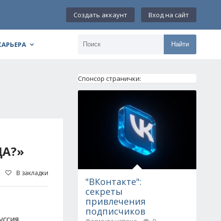
Создать аккаунт
Вход на сайт
КАРЬЕРА
Найти
Спонсор странички:
ДА?»
В закладки
"ВКонтакте":
секреты
привлечения
подписчиков
уссия,