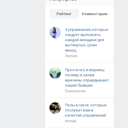
Рейтинг
Комментарии
4 упражнения, которые
следует выполнять
каждой женщине для
вытянутых, сухих
мышц.
Фитнес
Прости его и вернись:
почему и зачем
мужчины оправдывают
наших бывших
Психология
Позы в сексе, которые
послужат вам в
качестве упражнений
Интим