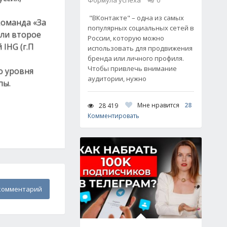
Формула успеха
0
"ВКонтакте" – одна из самых
команда «За
популярных социальных сетей в
яли второе
России, которую можно
IHG (г.П
использовать для продвижения
бренда или личного профиля.
Чтобы привлечь внимание
о уровня
аудитории, нужно
пы.
Мне нравится
28
28 419
Комментировать
комментарий