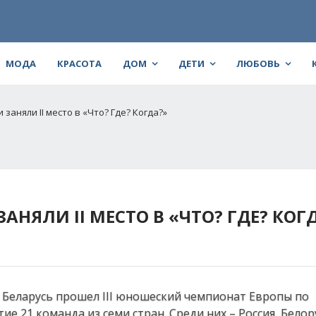
МОДА
КРАСОТА
ДОМ
ДЕТИ
ЛЮБОВЬ
заняли II место в «Что? Где? Когда?»
НЯЛИ II МЕСТО В «ЧТО? ГДЕ? КОГ
ики Беларусь прошел III юношеский чемпионат Европы по
е 21 команда из семи стран. Среди них – Россия, Белор