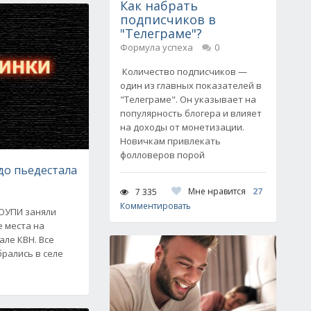
Как набрать
подписчиков в
"Телеграме"?
Формула успеха
0
Количество подписчиков —
один из главных показателей в
"Телеграме". Он указывает на
популярность блогера и влияет
на доходы от монетизации.
Новичкам привлекать
фолловеров порой
до пьедестала
Мне нравится
27
7 335
Комментировать
ЮУПИ заняли
 места на
ле КВН. Все
рались в селе