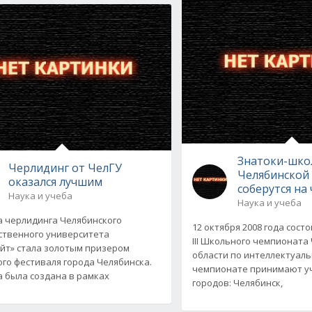
Знатоки-шко
Черлидинг от ЧелГУ
Челябинской
оказался лучшим
соберутся на
Наука и учеба
Наука и учеба
 черлидинга Челябинского
12 октября 2008 года сост
ственного университета
III Школьного чемпионата
йт» стала золотым призером
области по интеллектуаль
го фестиваля города Челябинска.
чемпионате принимают уч
 была создана в рамках
городов: Челябинск,