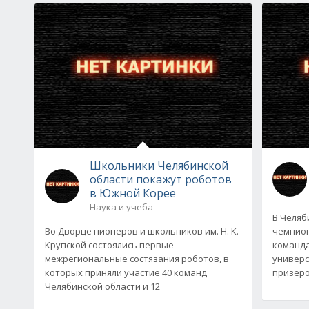
Школьники Челябинской
области покажут роботов
в Южной Корее
Наука и учеба
В Челяб
Во Дворце пионеров и школьников им. Н. К.
чемпион
Крупской состоялись первые
команда
межрегиональные состязания роботов, в
универс
которых приняли участие 40 команд
призеро
Челябинской области и 12