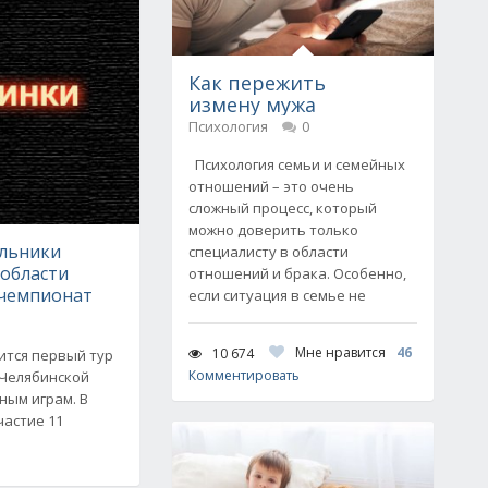
Как пережить
измену мужа
Психология
0
Психология семьи и семейных
отношений – это очень
сложный процесс, который
можно доверить только
льники
специалисту в области
 области
отношений и брака. Особенно,
 чемпионат
если ситуация в семье не
Мне нравится
46
10 674
оится первый тур
Комментировать
 Челябинской
ным играм. В
астие 11