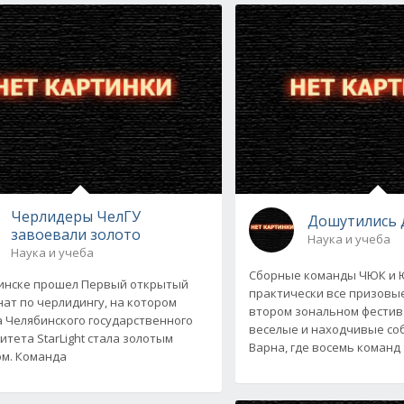
Черлидеры ЧелГУ
Дошутились 
завоевали золото
Наука и учеба
Наука и учеба
Сборные команды ЧЮК и 
инске прошел Первый открытый
практически все призовые
ат по черлидингу, на котором
втором зональном фестива
 Челябинского государственного
веселые и находчивые соб
итета StarLight стала золотым
Варна, где восемь команд
м. Команда