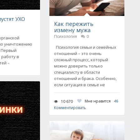
пустят УХО
Как пережить
измену мужа
Психология
0
урганской
 по уничтожению
Психология семьи и семейных
. Первый
отношений – это очень
 работу в
сложный процесс, который
тей –
можно доверить только
специалисту в области
отношений и брака. Особенно,
если ситуация в семье не
Мне нравится
46
10 670
Комментировать