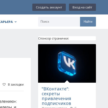
Создать аккаунт
Вход на сайт
КАРЬЕРА
Найти
Спонсор странички:
В закладки
"ВКонтакте":
секреты
привлечения
елению»:
подписчиков
илеры, и