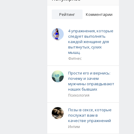
Рейтинг
Комментарии
4 упражнения, которые
следует выполнять
каждой женщине для
вытянутых, сухих
мышц.
Фитнес
Прости его и вернись:
почему и зачем
мужчины оправдывают
наших бывших
Психология
Позы в сексе, которые
послужат вам в
качестве упражнений
Интим