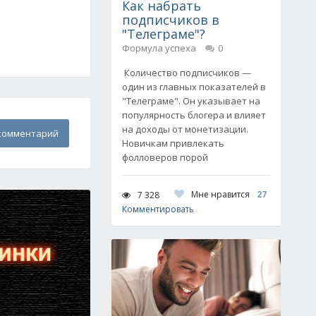
Как набрать
подписчиков в
"Телеграме"?
Формула успеха
0
Количество подписчиков —
один из главных показателей в
"Телеграме". Он указывает на
популярность блогера и влияет
на доходы от монетизации.
комментарий
Новичкам привлекать
фолловеров порой
Мне нравится
27
7 328
Комментировать