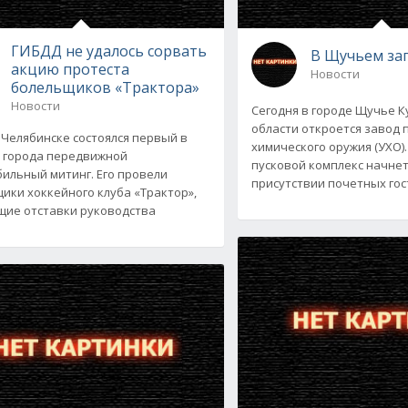
ГИБДД не удалось сорвать
В Щучьем за
акцию протеста
Новости
болельщиков «Трактора»
Новости
Сегодня в городе Щучье К
области откроется завод
 Челябинске состоялся первый в
химического оружия (УХО)
 города передвижной
пусковой комплекс начнет
ильный митинг. Его провели
присутствии почетных гос
ики хоккейного клуба «Трактор»,
ие отставки руководства