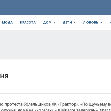
МОДА
КРАСОТА
ДОМ
ДЕТИ
ЛЮБОВЬ
ЮНЯ
ию протеста болельщиков ХК «Трактор», «По Щучьему в
оружия, дома на «колесах» – в Миассе задержаны драгд