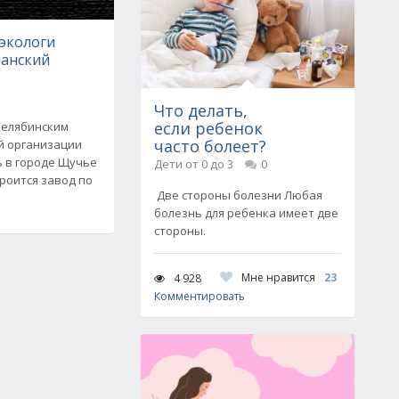
 экологи
чанский
Что делать,
если ребенок
елябинским
часто болеет?
й организации
ь в городе Щучье
Дети от 0 до 3
0
троится завод по
Две стороны болезни Любая
болезнь для ребенка имеет две
стороны.
Мне нравится
23
4 928
Комментировать