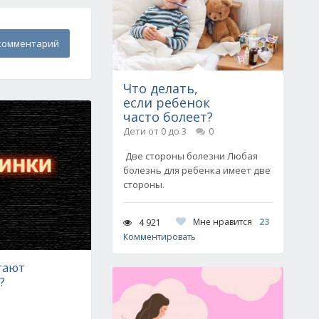
комментарий
Что делать,
если ребенок
часто болеет?
Дети от 0 до 3
0
Две стороны болезни Любая
болезнь для ребенка имеет две
стороны.
Мне нравится
23
4 921
Комментировать
тают
?