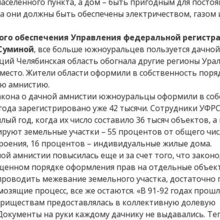
населенного пункта, а дом – быть пригодным для посто
да они должны быть обеспечены электричеством, газом 
ого обеспечения Управления федеральной регистр
 Суминой
, все больше южноуральцев пользуется дачной
ций Челябинская область обогнала другие регионы Ура
 место. Жители области оформили в собственность поря
ю амнистию.
закона о дачной амнистии южноуральцы оформили в со
 года зарегистрировано уже 42 тысячи. Сотрудники УФР
лый год, когда их число составило 36 тысяч объектов, а
ируют земельные участки – 55 процентов от общего чис
троения, 16 процентов – индивидуальные жилые дома.
ой амнистии повысилась еще и за счет того, что закон
ощенном порядке оформления прав на отдельные объек
 проводить межевание земельного участка, достаточно
озящие процесс, все же остаются. «В 91-92 годах прошл
риществам предоставлялась в коллективную долевую
 Документы на руки каждому дачнику не выдавались. Те