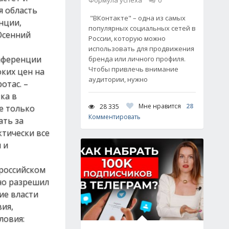
Формула успеха
0
я область
"ВКонтакте" – одна из самых
нции,
популярных социальных сетей в
Осенний
России, которую можно
использовать для продвижения
нференции
бренда или личного профиля.
Чтобы привлечь внимание
ких цен на
аудитории, нужно
отас. –
ка в
Мне нравится
28
28 335
е только
Комментировать
ать за
ктически все
 и
 российском
но разрешил
ие власти
вия,
ловия: