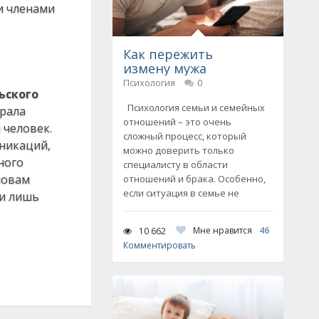
и членами
Как пережить
измену мужа
Психология
0
ьского
Психология семьи и семейных
Урала
отношений – это очень
 человек.
сложный процесс, который
уникаций,
можно доверить только
ного
специалисту в области
ловам
отношений и брака. Особенно,
если ситуация в семье не
ги лишь
Мне нравится
46
10 662
Комментировать