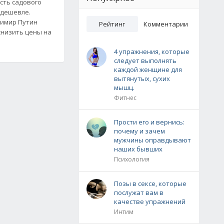
сть садового
 дешевле.
димир Путин
Рейтинг
Комментарии
снизить цены на
4 упражнения, которые
следует выполнять
каждой женщине для
вытянутых, сухих
мышц.
Фитнес
Прости его и вернись:
почему и зачем
мужчины оправдывают
наших бывших
Психология
Позы в сексе, которые
послужат вам в
качестве упражнений
Интим