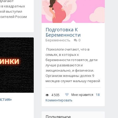
едлагают
я в квадратных
вой выступил
роителей России
Подготовка К
Беременности
Беременность
0
Психологи считают, что в
семьях, в которых к
беременности готовятся, дети
лучше развиваются и
эмоционально, и физически.
Организм женщины долгих 9
месяцев служит малышу первой
Мне нравится
18
4 505
истия»
Комментировать
Популярное