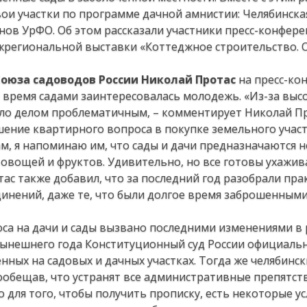
ои участки по программе дачной амнистии: Челябинска
онов УрФО. Об этом рассказали участники пресс-конфере
жрегиональной выставки «Коттеджное строительство. 
оюза садоводов России Николай Протас
на пресс-ко
 время садами заинтересовалась молодежь. «Из-за высо
ло делом проблематичным, – комментирует Николай Пр
ение квартирного вопроса в покупке земельного участ
м, я напоминаю им, что сады и дачи предназначаются н
овощей и фруктов. Удивительно, но все готовы ухажив
ас также добавил, что за последний год разобрали пра
инений, даже те, что были долгое время заброшенными
оса на дачи и сады вызвано последними изменениями в
нынешнего года Конституционный суд России официаль
нных на садовых и дачных участках. Тогда же челябинск
пообещав, что устранят все административные препятст
 для того, чтобы получить прописку, есть некоторые ус