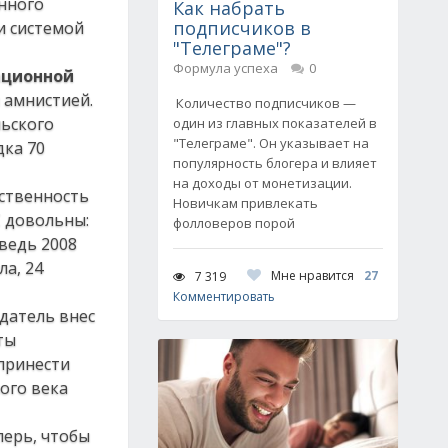
янного
Как набрать
подписчиков в
и системой
"Телеграме"?
Формула успеха
0
ационной
 амнистией.
Количество подписчиков —
льского
один из главных показателей в
"Телеграме". Он указывает на
дка 70
популярность блогера и влияет
на доходы от монетизации.
бственность
Новичкам привлекать
С довольны:
фолловеров порой
 ведь 2008
ла, 24
Мне нравится
27
7 319
Комментировать
одатель внес
ты
 принести
ого века
перь, чтобы