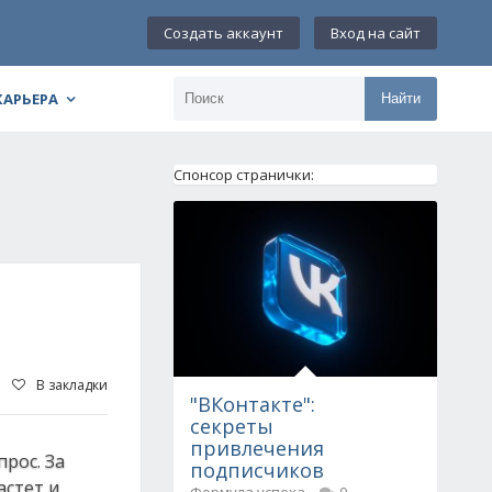
Создать аккаунт
Вход на сайт
КАРЬЕРА
Найти
Спонсор странички:
В закладки
"ВКонтакте":
секреты
привлечения
рос. За
подписчиков
астет и