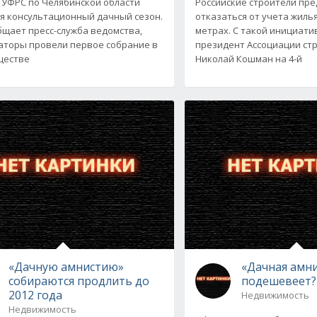
в УФРС по Челябинской области
Российские строители пр
я консультационный дачный сезон.
отказаться от учета жиль
бщает пресс-служба ведомства,
метрах. С такой инициати
аторы провели первое собрание в
президент Ассоциации ст
ществе
Николай Кошман на 4-й
«Дачную амнистию»
«Дачная амн
собираются продлить до
подешевеет?
2012 года
Недвижимость
Недвижимость