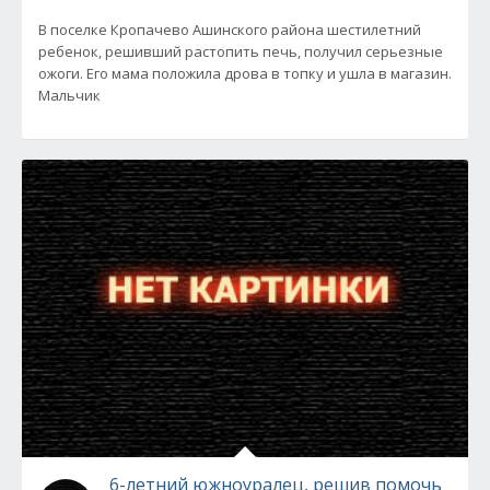
В поселке Кропачево Ашинского района шестилетний
ребенок, решивший растопить печь, получил серьезные
ожоги. Его мама положила дрова в топку и ушла в магазин.
Мальчик
6-летний южноуралец, решив помочь