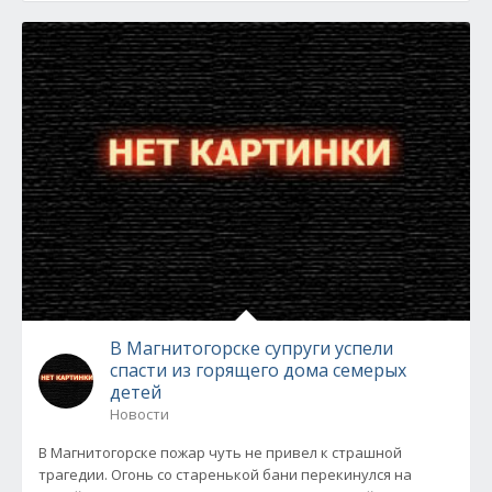
В Магнитогорске супруги успели
спасти из горящего дома семерых
детей
Новости
В Магнитогорске пожар чуть не привел к страшной
трагедии. Огонь со старенькой бани перекинулся на